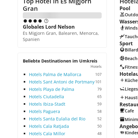
Top Hotel in
Es Migjorn
Hotela
Gran
Pool
Outdo
Wasser
Globales Lord Nelson
Winds
Es Migjorn Gran, Balearen, Menorca,
Tauch
Spanien
Sport
Billar
Beach-
Beliebte Destinationen im Umkreis
Hotels
Fitnes
Hotela
Hotels Palma de Mallorca
107
Küche
Hotels Sant Antoni de Portmany
101
Lieges
Hotels Playa de Palma
79
Hotels Ciutadella
65
Hausti
Hotels Ibiza-Stadt
Restau
59
Cafe
Hotels Paguera
58
Hotels Santa Eulalia del Rio
52
Minim
Angebot
Hotels Cala Ratjada
50
Kinde
Hotels Cala Millor
48