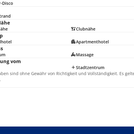
r-Disco
trand
Nähe
nähe
Clubnähe
p
dhotel
Apartmenthotel
ss
ium
Massage
nung vom
Stadtzentrum
aben sind ohne Gewähr von Richtigkeit und Vollständigkeit. Es gel
.