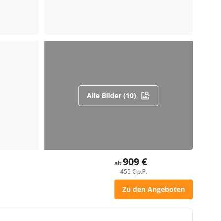
Alle Bilder (10)
909 €
ab
455 € p.P.
Zu den Angeboten