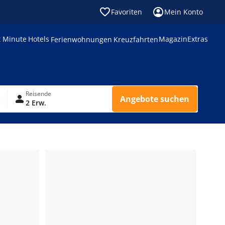
Favoriten
Mein Konto
t Minute
Hotels
Magazin
Extras
Ferienwohnungen
Kreuzfahrten
Reisende
Angebote suchen
2 Erw.