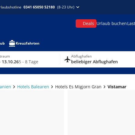
rlaubshotline
0341 65050 52180
(8-23 Uhr)
Deals
Urlaub buchen
Las
aub
Kreuzfahrten
itraum
Abflughafen
- 13.10.26
5 - 8 Tage
beliebiger Abflughafen
panien
Hotels Balearen
Hotels Es Migjorn Gran
Vistamar