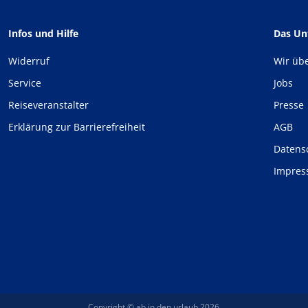
Infos und Hilfe
Das U
Widerruf
Wir üb
Service
Jobs
Reiseveranstalter
Presse
Erklärung zur Barrierefreiheit
AGB
Datens
Impre
Copyright © ab in den urlaub 2026