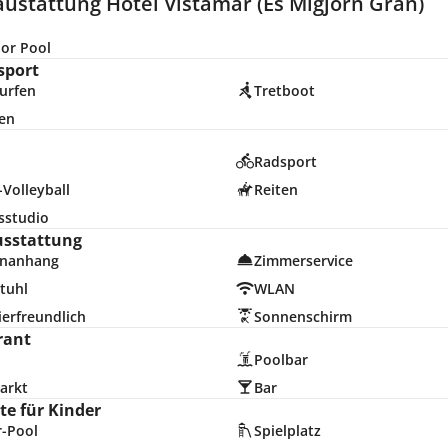
ustattung Hotel Vistamar (Es Migjorn Gran)
or Pool
sport
urfen
Tretboot
en
d
Radsport
Volleyball
Reiten
sstudio
usstattung
nanhang
Zimmerservice
tuhl
WLAN
erfreundlich
Sonnenschirm
rant
Poolbar
arkt
Bar
e für Kinder
r-Pool
Spielplatz