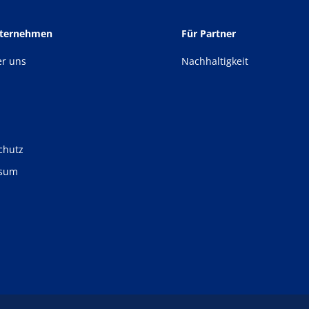
nternehmen
Für Partner
er uns
Nachhaltigkeit
chutz
ssum