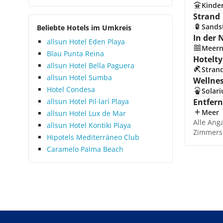
Kinde
Strand
Sands
Beliebte Hotels im Umkreis
In der 
allsun Hotel Eden Playa
Meer
Blau Punta Reina
Hotelty
allsun Hotel Bella Paguera
Stran
allsun Hotel Sumba
Wellne
Hotel Condesa
Solar
allsun Hotel Pil·larí Playa
Entfer
Meer
allsun Hotel Lux de Mar
Alle Ang
allsun Hotel Kontiki Playa
Zimmers
Hipotels Mediterráneo Club
Caramelo Palma Beach