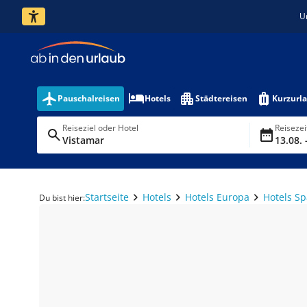
U
Pauschalreisen
Hotels
Städtereisen
Kurzurl
Reiseziel oder Hotel
Reiseze
Vistamar
13.08. 
Startseite
Hotels
Hotels Europa
Hotels S
Du bist hier: