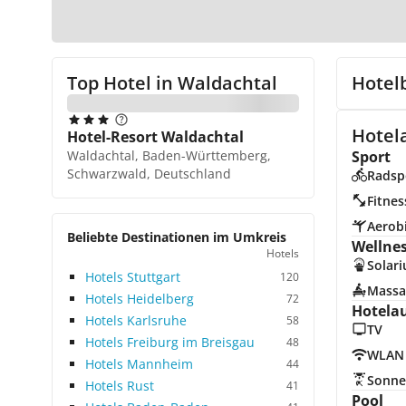
Top Hotel in
Waldachtal
Hotel
Hotela
Hotel-Resort Waldachtal
Waldachtal, Baden-Württemberg,
Sport
Schwarzwald, Deutschland
Radsp
Fitnes
Aerob
Beliebte Destinationen im Umkreis
Wellne
Hotels
Solar
Hotels Stuttgart
120
Massa
Hotels Heidelberg
72
Hotela
Hotels Karlsruhe
58
TV
Hotels Freiburg im Breisgau
48
WLAN
Hotels Mannheim
44
Sonne
Hotels Rust
41
Pool