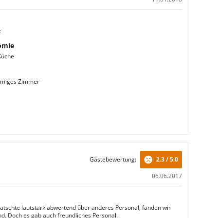
t
omie
Küche
umiges Zimmer
Gästebewertung:
2.3 / 5.0
06.06.2017
ratschte lautstark abwertend über anderes Personal, fanden wir
nd. Doch es gab auch freundliches Personal.