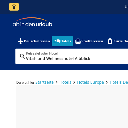
U
Pauschalreisen
Hotels
Städtereisen
Kurzurl
Reiseziel oder Hotel
Vital- und Wellnesshotel Albblick
Startseite
Hotels
Hotels Europa
Hotels D
Du bist hier: