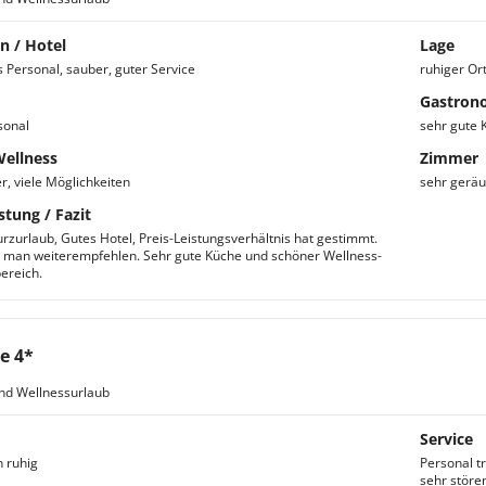
n / Hotel
Lage
s Personal, sauber, guter Service
ruhiger Or
Gastron
sonal
sehr gute 
Wellness
Zimmer
r, viele Möglichkeiten
sehr gerä
stung / Fazit
rzurlaub, Gutes Hotel, Preis-Leistungsverhältnis hat gestimmt.
 man weiterempfehlen. Sehr gute Küche und schöner Wellness-
ereich.
e 4*
nd Wellnessurlaub
Service
 ruhig
Personal t
sehr störe