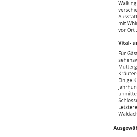
Walking 
verschi
Ausstat
mit Whi
vor Ort
Vital- 
Für Gäs
sehensw
Muttergo
Kräuter
Einige K
Jahrhun
unmitte
Schloss
Letzter
Waldach
Ausgewähl