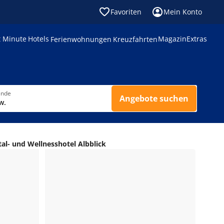
Favoriten
Mein Konto
t Minute
Hotels
Magazin
Extras
Ferienwohnungen
Kreuzfahrten
ende
Angebote suchen
w.
tal- und Wellnesshotel Albblick