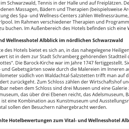
im Schwarzwald, Tennis in der Halle und auf Freiplätzen. D
edenen Massagen, Bädern und Therapien (beispielsweise Ar
tung des Spa- und Wellness-Centers zählen Wellnessräume,
rlpool. Im Rahmen verschiedener Therapien und Programme 
 zu buchen. Im Außenbereich des Hotels befinden sich eine
und Wellnesshotel Albblick im nördlichen Schwarzwald
te des Hotels bietet es sich an, in das nahegelegene Heili
ert ist in dem zur Stadt Schramberg gehörenden Stadtteil 
ttes“. Die Barock-Kirche war im Jahre 1747 fertiggestellt. S
- und Gebetsgärten sowie durch die Malereien im Inneren a
ilometer südlich von Waldachtal-Salzstetten trifft man auf 
dert zurückgeht. Zum Schloss zählen der Wirtschaftshof u
lbar neben dem Schloss sind drei Museen und eine Galerie z
museum, das über drei Ebenen reicht, das Adelsmuseum, B
e ist eine Kombination aus Kunstmuseum und Ausstellungsr
tal sollen den Besuchern nähergebracht werden.
te Hotelbewertungen zum Vital- und Wellnesshotel Alb