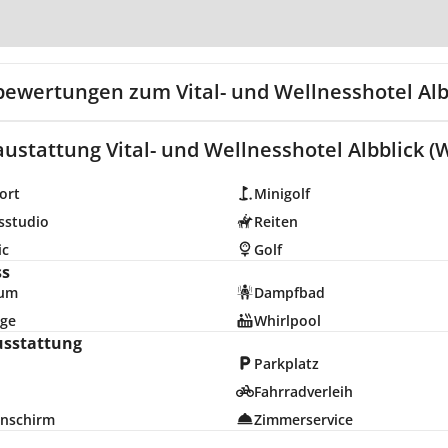
Zur Karte
bewertungen zum Vital- und Wellnesshotel Alb
ustattung Vital- und Wellnesshotel Albblick (
ort
Minigolf
sstudio
Reiten
ic
Golf
ss
ium
Dampfbad
ge
Whirlpool
usstattung
Parkplatz
Fahrradverleih
nschirm
Zimmerservice