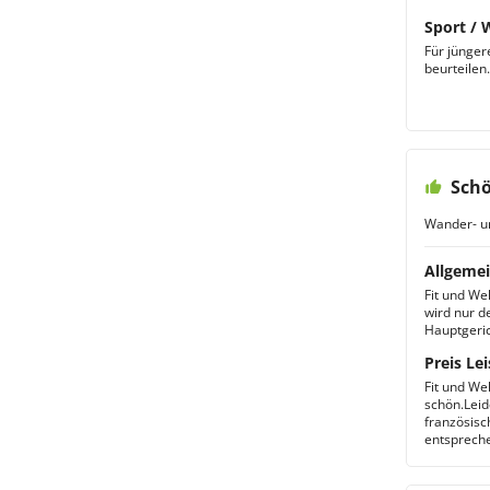
Sport / 
Für jünger
beurteilen.
Schö
Wander- u
Allgemei
Fit und We
wird nur d
Hauptgeric
Preis Lei
Fit und We
schön.Leid
französisc
entsprech