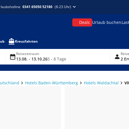
rlaubshotline
0341 65050 52180
(8-23 Uhr)
Deals
Urlaub buchen
Las
aub
Kreuzfahrten
Reisezeitraum
Reis
13.08. - 13.10.26
5 - 8 Tage
2 Er
eutschland
Hotels Baden-Württemberg
Hotels Waldachtal
Vi