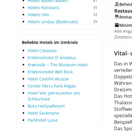
Hotels Baden-Baden
41
Beheiz
Hotels Konstanz
35
Restau
Hotels Ulm
33
Resta
Hotels Lindau (Bodensee)
29
Minim
Alle Ang
Zimmers
Beliebte Hotels im Umkreis
Hotel Colosseo
Vital-
Erlebnishotel El Andaluz
Das in 
Krønasår – The Museum-Hotel
verteil
Erlebnishotel Bell Rock
Doppelzi
Hotel Castillo Alcazar
Während
Center Parcs Park Allgäu
Dreizim
Hotel Vier Jahres­zeiten am
Das Hot
Schluchsee
Thalasso
Bora HotSpaResort
Stoffwe
Hotel Sackmann
speziel
Parkhotel Luise
Beispie
Das Spo