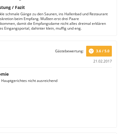
stung / Fazit
kle schmale Gänge zu den Saunen, ins Hallenbad und Restaurant
diskretion beim Empfang. Mußten erst drei Paare
ommen, damit die Empfangsdame nicht alles dreimal erklären
s Eingangsportal, dahinter klein, muffig und eng.
Gästebewertung:
3.6 / 5.0
21.02.2017
omie
Hauptgerichtes nicht ausreichend