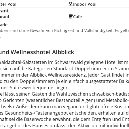
ter Pool
Indoor Pool
rant
urant
Cafe
arkt
aben sind ohne Gewähr von Richtigkeit und Vollständigkeit. Es gel
.
 und Wellnesshotel Albblick
Waldachtal-Salzstetten im Schwarzwald gelegene Hotel ist m
en sich auf die Kategorien Standard Doppelzimmer im Stam
mmer in der Albblick Wellnessresidenz. Jeder Gast findet i
 zu den Doppelzimmern je ein einfach ausgestatteter Balko
mer-Suite zwei bequeme Liegen.
el lässt seinen Gästen die Wahl zwischen schwäbisch-badis
 Gerichten (wesentlicher Bestandteil Algen) und Metabolic-
chsels). Außerdem kann man vegane und glutenfreie Kost im R
les Gesundheits-/Fastenangebot entscheiden, erhalten auf 
lhaft sei die Basenwoche erwähnt, die dem Entgiften und Ent
rtangebot des Hauses umfasst den Aktivclub mit individuell