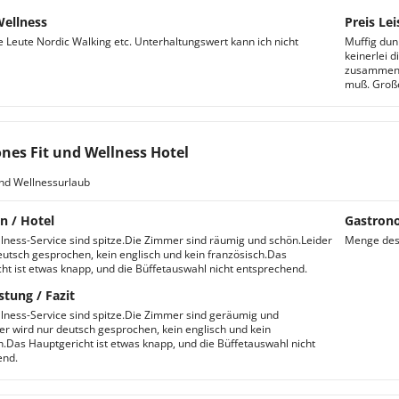
Wellness
Preis Lei
e Leute Nordic Walking etc. Unterhaltungswert kann ich nicht
Muffig dun
keinerlei 
zusammenk
muß. Große
nes Fit und Wellness Hotel
nd Wellnessurlaub
n / Hotel
Gastron
llness-Service sind spitze.Die Zimmer sind räumig und schön.Leider
Menge des 
eutsch gesprochen, kein englisch und kein französisch.Das
ht ist etwas knapp, und die Büffetauswahl nicht entsprechend.
stung / Fazit
llness-Service sind spitze.Die Zimmer sind geräumig und
er wird nur deutsch gesprochen, kein englisch und kein
h.Das Hauptgericht ist etwas knapp, und die Büffetauswahl nicht
end.