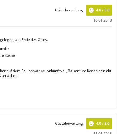
Gästebewertung:
4.0 / 5.0
16.01.2018
 gelegen, am Ende des Ortes.
omie
ere Küche
er auf dem Balkon war bei Ankunft voll, Balkontüre lässt sich nicht
 zumachen.
Gästebewertung:
4.0 / 5.0
11.01.2018