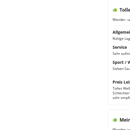
Toll
Wander- u
Allgemei
Ruhige Lag
Service
Sehr aufme
Sport / 
Sieben Sau
Preis Lei
Tolles Wel
Schlechter
sehr empf
Mein
Wander- u