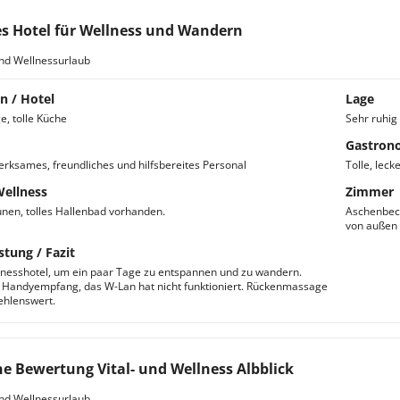
es Hotel für Wellness und Wandern
nd Wellnessurlaub
n / Hotel
Lage
e, tolle Küche
Sehr ruhig
Gastron
rksames, freundliches und hilfsbereites Personal
Tolle, leck
Wellness
Zimmer
nen, tolles Hallenbad vorhanden.
Aschenbech
von außen
stung / Fazit
lnesshotel, um ein paar Tage zu entspannen und zu wandern.
 Handyempfang, das W-Lan hat nicht funktioniert. Rückenmassage
ehlenswert.
e Bewertung Vital- und Wellness Albblick
nd Wellnessurlaub