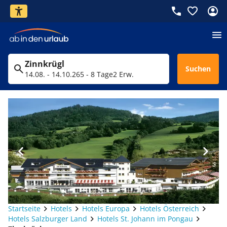
Zinnkrügl
Suchen
14.08. - 14.10.26
5 - 8 Tage
2 Erw.
Startseite
Hotels
Hotels Europa
Hotels Österreich
Hotels Salzburger Land
Hotels St. Johann im Pongau