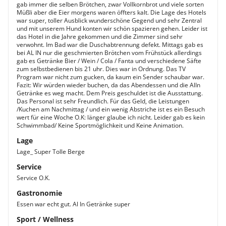
gab immer die selben Brötchen, zwar Vollkornbrot und viele sorten
Müßli aber die Eier morgens waren öffters kalt. Die Lage des Hotels
war super, toller Ausblick wunderschöne Gegend und sehr Zentral
und mit unserem Hund konten wir schön spazieren gehen. Leider ist
das Hotel in die Jahre gekommen und die Zimmer sind sehr
verwohnt. Im Bad war die Duschabtrennung defekt. Mittags gab es
bei AL IN nur die geschmierten Brötchen vom Frühstück allerdings
gab es Getränke Bier / Wein / Cola / Fanta und verschiedene Säfte
zum selbstbedienen bis 21 uhr. Dies war in Ordnung. Das TV
Program war nicht zum gucken, da kaum ein Sender schaubar war.
Fazit: Wir würden wieder buchen, da das Abendessen und die AlIn
Getränke es weg macht. Dem Preis geschuldet ist die Ausstattung.
Das Personal ist sehr Freundlich. Für das Geld, die Leistungen
/Kuchen am Nachmittag / und ein wenig Abstriche ist es ein Besuch
wert für eine Woche O.K: länger glaube ich nicht. Leider gab es kein
Schwimmbad/ Keine Sportmöglichkeit und Keine Animation.
Lage
Lage_ Super Tolle Berge
Service
Service O.K.
Gastronomie
Essen war echt gut. Al In Getränke super
Sport / Wellness