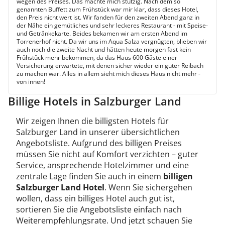
wegen des Preises. Das machte mich stutzig. Nach dem so
genannten Buffett zum Frühstück war mir klar, dass dieses Hotel,
den Preis nicht wert ist. Wir fanden für den zweiten Abend ganz in
der Nähe ein gemütliches und sehr leckeres Restaurant - mit Speise-
und Getränkekarte. Beides bekamen wir am ersten Abend im
Torrenerhof nicht. Da wir uns im Aqua Salza vergnügten, blieben wir
auch noch die zweite Nacht und hätten heute morgen fast kein
Frühstück mehr bekommen, da das Haus 600 Gäste einer
Versicherung erwartete, mit denen sicher wieder ein guter Reibach
zu machen war. Alles in allem sieht mich dieses Haus nicht mehr -
von innen!
Billige Hotels in Salzburger Land
Wir zeigen Ihnen die billigsten Hotels für
Salzburger Land in unserer übersichtlichen
Angebotsliste. Aufgrund des billigen Preises
müssen Sie nicht auf Komfort verzichten – guter
Service, ansprechende Hotelzimmer und eine
zentrale Lage finden Sie auch in einem
billigen
Salzburger Land Hotel
. Wenn Sie sichergehen
wollen, dass ein billiges Hotel auch gut ist,
sortieren Sie die Angebotsliste einfach nach
Weiterempfehlungsrate. Und jetzt schauen Sie