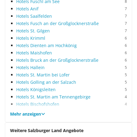
Hotels Fuschl am See
8
Hotels Anif
7
Hotels Saalfelden
7
Hotels Fusch an der Großglocknerstraße
7
Hotels St. Gilgen
7
Hotels Krimml
6
Hotels Dienten am Hochkönig
6
Hotels Maishofen
6
Hotels Bruck an der Großglocknerstraße
6
Hotels Hallein
5
Hotels St. Martin bei Lofer
5
Hotels Golling an der Salzach
5
Hotels Königsleiten
5
Hotels St. Martin am Tennengebirge
4
Hotels Bischofshofen
4
Mehr anzeigen
Weitere Salzburger Land Angebote