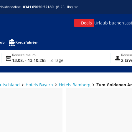
rlaubshotline
0341 65050 52180
(8-23 Uhr)
Deals
Urlaub buchen
Las
aub
Kreuzfahrten
Reisezeitraum
Reise
13.08. - 13.10.26
5 - 8 Tage
2 Erw
eutschland
Hotels Bayern
Hotels Bamberg
Zum Goldenen A