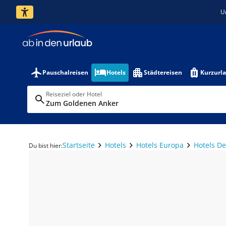
U
Pauschalreisen
Hotels
Städtereisen
Kurzurl
Reiseziel oder Hotel
Zum Goldenen Anker
Startseite
Hotels
Hotels Europa
Hotels D
Du bist hier: