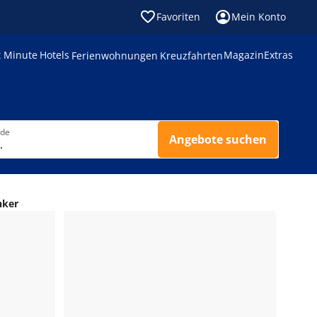
Favoriten
Mein Konto
t Minute
Hotels
Magazin
Extras
Ferienwohnungen
Kreuzfahrten
nde
Angebote suchen
.
nker