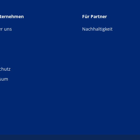
nternehmen
Für Partner
er uns
Nachhaltigkeit
chutz
ssum