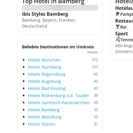
Top Hotel in
Bamberg
Hotel
Hotela
ibis Styles Bamberg
Parkp
Bamberg, Bayern, Franken,
Restau
Deutschland
Bar
Sport
Tenni
Alle Ang
Beliebte Destinationen im Umkreis
Zimmers
Hotels
Hotels München
372
Hotels Nürnberg
107
Hotels Regensburg
65
Hotels Augsburg
45
Hotels Bad Füssing
43
Hotels Rothenburg o.d. Tauber
39
Hotels Garmisch-Partenkirchen
39
Hotels Bamberg
35
Hotels Würzburg
35
Hotels Füssen
31