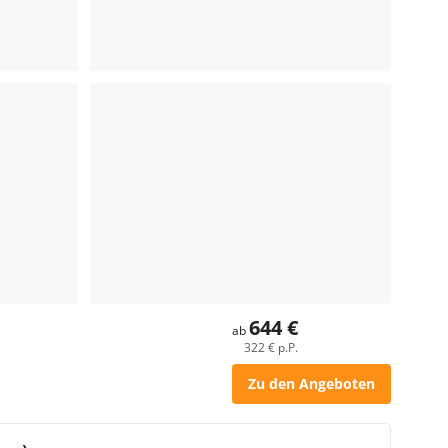
644 €
ab
322 € p.P.
Zu den Angeboten