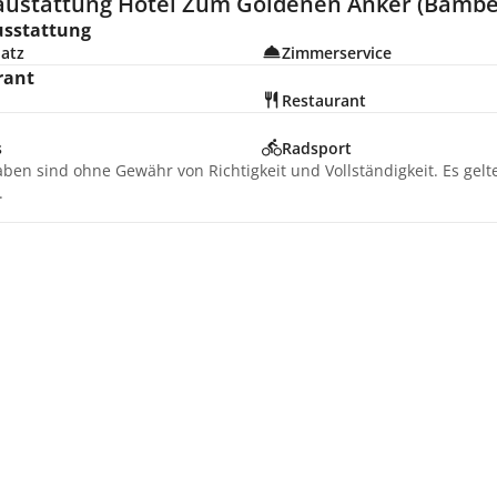
austattung Hotel Zum Goldenen Anker (Bambe
usstattung
latz
Zimmerservice
rant
Restaurant
s
Radsport
aben sind ohne Gewähr von Richtigkeit und Vollständigkeit. Es gel
.