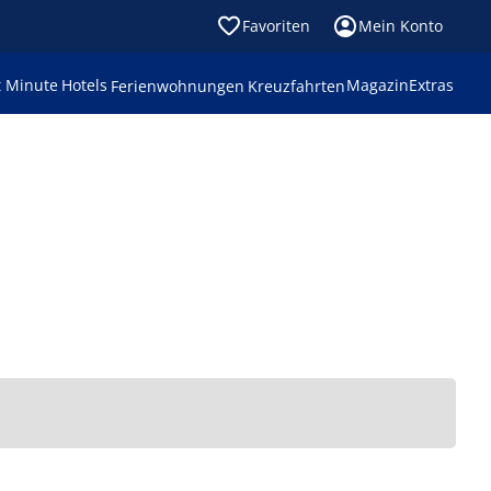
Favoriten
Mein Konto
t Minute
Hotels
Magazin
Extras
Ferienwohnungen
Kreuzfahrten