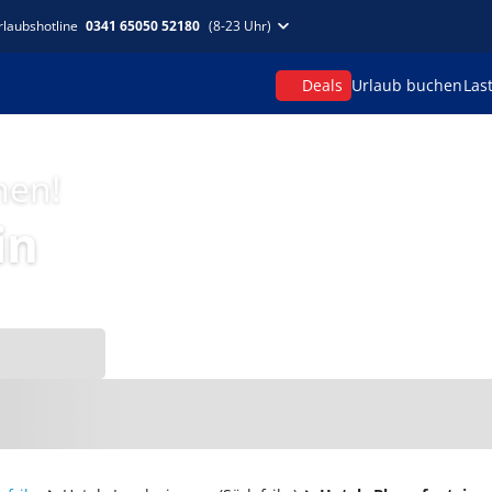
rlaubshotline
0341 65050 52180
(8-23 Uhr)
Deals
Urlaub buchen
Las
hen!
in