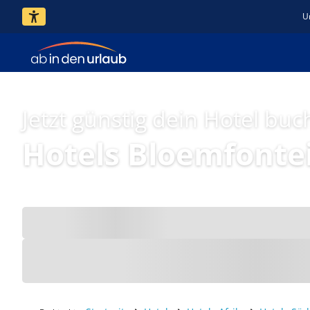
U
Jetzt günstig dein Hotel buc
Hotels Bloemfonte