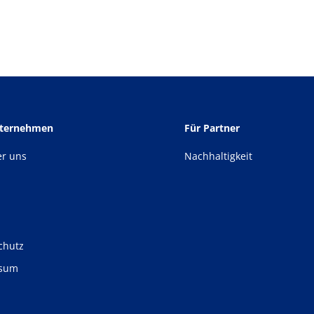
nternehmen
Für Partner
er uns
Nachhaltigkeit
chutz
ssum