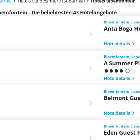
afrika
Hotels Landesinnere (Südafrika)
Hotels Bloemfontein
oemfontein - Die beliebtesten 43 Hotelangebote
Bloemfontein, Land
Anta Boga H
Hoteldetails
Bloemfontein, Land
A Summer Pl
Hoteldetails
Bloemfontein, Land
Belmont Gu
Hoteldetails
Bloemfontein, Land
Eden Guest 