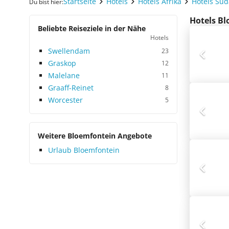
Startseite
Hotels
Hotels Afrika
Hotels Süd
Du bist hier:
Hotels Bl
Beliebte Reiseziele in der Nähe
Hotels
Swellendam
23
Graskop
12
Malelane
11
Graaff-Reinet
8
Worcester
5
Weitere Bloemfontein Angebote
Urlaub Bloemfontein