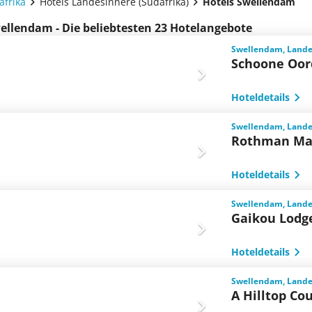
afrika
Hotels Landesinnere (Südafrika)
Hotels Swellendam
ellendam - Die beliebtesten 23 Hotelangebote
Swellendam, Landes
Schoone Oor
Hoteldetails
Swellendam, Landes
Rothman Ma
Hoteldetails
Swellendam, Landes
Gaikou Lodg
Hoteldetails
Swellendam, Landes
A Hilltop Co