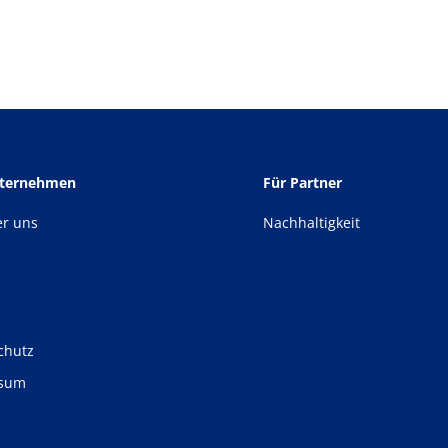
nternehmen
Für Partner
er uns
Nachhaltigkeit
chutz
ssum