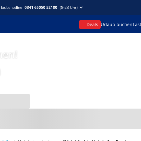
rlaubshotline
0341 65050 52180
(8-23 Uhr)
Deals
Urlaub buchen
Las
hen!
m