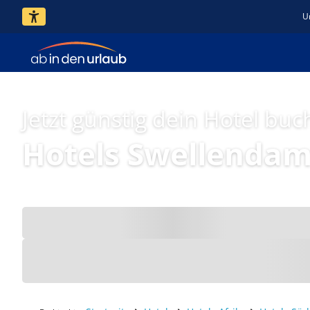
U
Jetzt günstig dein Hotel buc
Hotels Swellenda