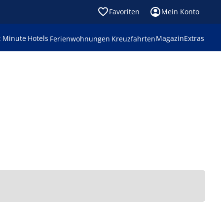
Favoriten
Mein Konto
t Minute
Hotels
Magazin
Extras
Ferienwohnungen
Kreuzfahrten