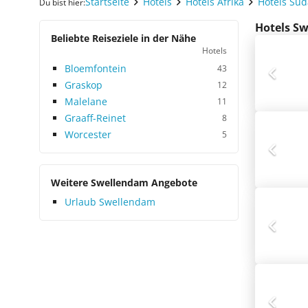
Startseite
Hotels
Hotels Afrika
Hotels Süd
Du bist hier:
Hotels Sw
Beliebte Reiseziele in der Nähe
Hotels
Bloemfontein
43
Graskop
12
Malelane
11
Graaff-Reinet
8
Worcester
5
Weitere Swellendam Angebote
Urlaub Swellendam