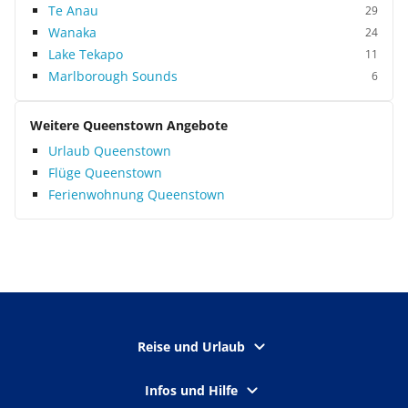
Te Anau
29
Wanaka
24
Lake Tekapo
11
Marlborough Sounds
6
Weitere Queenstown Angebote
Urlaub Queenstown
Flüge Queenstown
Ferienwohnung Queenstown
Reise und Urlaub
Infos und Hilfe