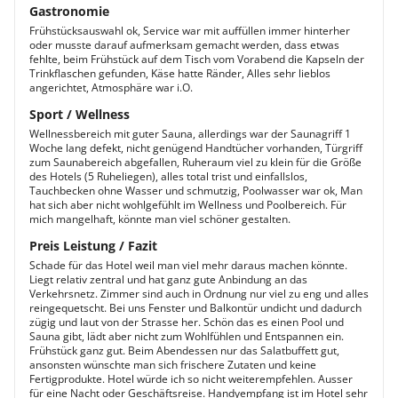
Gastronomie
Frühstücksauswahl ok, Service war mit auffüllen immer hinterher
oder musste darauf aufmerksam gemacht werden, dass etwas
fehlte, beim Frühstück auf dem Tisch vom Vorabend die Kapseln der
Trinkflaschen gefunden, Käse hatte Ränder, Alles sehr lieblos
angerichtet, Atmosphäre war i.O.
Sport / Wellness
Wellnessbereich mit guter Sauna, allerdings war der Saunagriff 1
Woche lang defekt, nicht genügend Handtücher vorhanden, Türgriff
zum Saunabereich abgefallen, Ruheraum viel zu klein für die Größe
des Hotels (5 Ruheliegen), alles total trist und einfallslos,
Tauchbecken ohne Wasser und schmutzig, Poolwasser war ok, Man
hat sich aber nicht wohlgefühlt im Wellness und Poolbereich. Für
mich mangelhaft, könnte man viel schöner gestalten.
Preis Leistung / Fazit
Schade für das Hotel weil man viel mehr daraus machen könnte.
Liegt relativ zentral und hat ganz gute Anbindung an das
Verkehrsnetz. Zimmer sind auch in Ordnung nur viel zu eng und alles
reingequetscht. Bei uns Fenster und Balkontür undicht und dadurch
zügig und laut von der Strasse her. Schön das es einen Pool und
Sauna gibt, lädt aber nicht zum Wohlfühlen und Entspannen ein.
Frühstück ganz gut. Beim Abendessen nur das Salatbuffett gut,
ansonsten wünschte man sich frischere Zutaten und keine
Fertigprodukte. Hotel würde ich so nicht weiterempfehlen. Ausser
für eine Nacht oder Geschäftsreise. Handyempfang ist im Hotel sehr