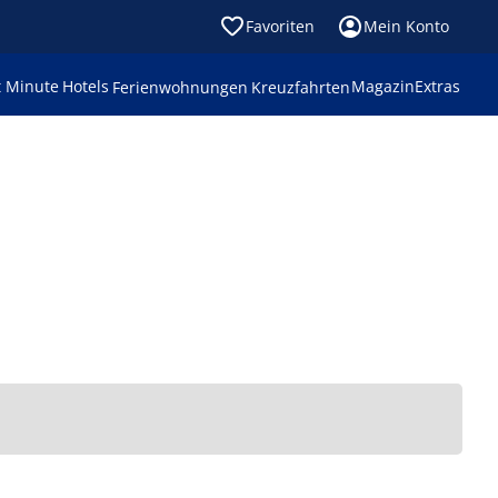
Favoriten
Mein Konto
t Minute
Hotels
Magazin
Extras
Ferienwohnungen
Kreuzfahrten