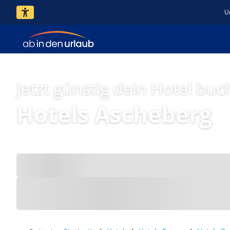
U
Jetzt günstig dein Hotel buc
Hotels Ascheberg