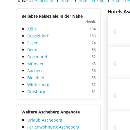
Startseite
Hotels
Hotels Europa
Hotels D
Du bist hier:
Hotels As
Beliebte Reiseziele in der Nähe
Hotels
Köln
194
Düsseldorf
183
Essen
74
Bonn
56
Dortmund
52
Münster
43
Aachen
36
Bielefeld
33
Winterberg
32
Duisburg
31
Weitere Ascheberg Angebote
Urlaub Ascheberg
Ferienwohnung Ascheberg