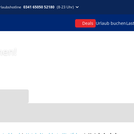
rlaubshotline
0341 65050 52180
(8-23 Uhr)
Deals
Urlaub buchen
Las
hen!