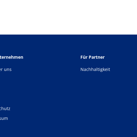
nternehmen
Für Partner
er uns
Nachhaltigkeit
chutz
ssum