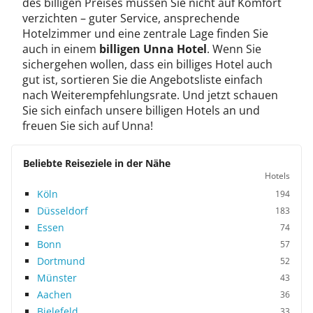
des billigen Preises müssen Sie nicht auf Komfort
verzichten – guter Service, ansprechende
Hotelzimmer und eine zentrale Lage finden Sie
auch in einem
billigen Unna Hotel
. Wenn Sie
sichergehen wollen, dass ein billiges Hotel auch
gut ist, sortieren Sie die Angebotsliste einfach
nach Weiterempfehlungsrate. Und jetzt schauen
Sie sich einfach unsere billigen Hotels an und
freuen Sie sich auf Unna!
Beliebte Reiseziele in der Nähe
Hotels
Köln
194
Düsseldorf
183
Essen
74
Bonn
57
Dortmund
52
Münster
43
Aachen
36
Bielefeld
33