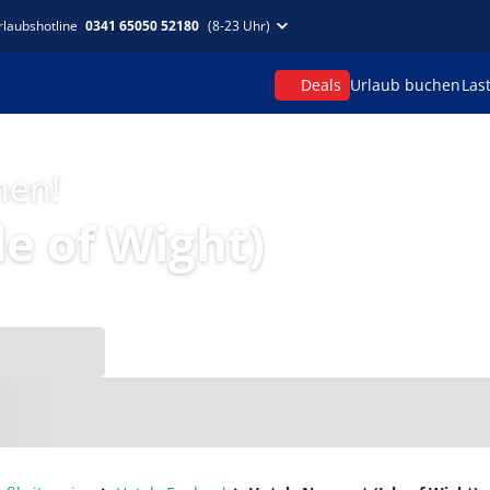
rlaubshotline
0341 65050 52180
(8-23 Uhr)
Deals
Urlaub buchen
Las
hen!
le of Wight)