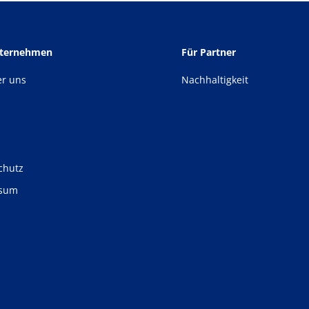
nternehmen
Für Partner
er uns
Nachhaltigkeit
chutz
ssum