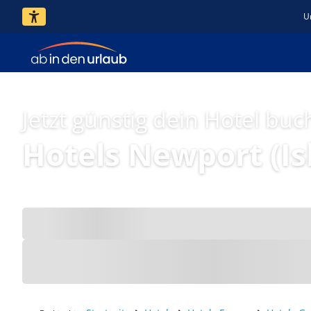
U
Jetzt günstig dein Hotel buc
Hotels Newport (Is