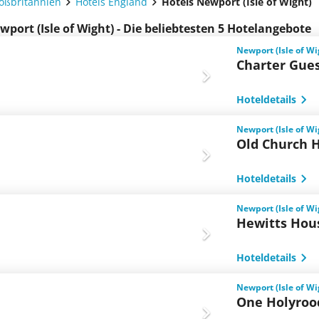
roßbritannien
Hotels England
Hotels Newport (Isle of Wight)
wport (Isle of Wight) - Die beliebtesten 5 Hotelangebote
Newport (Isle of W
Charter Gue
Hoteldetails
Newport (Isle of W
Old Church 
Hoteldetails
Newport (Isle of W
Hewitts Hou
Hoteldetails
Newport (Isle of W
One Holyroo