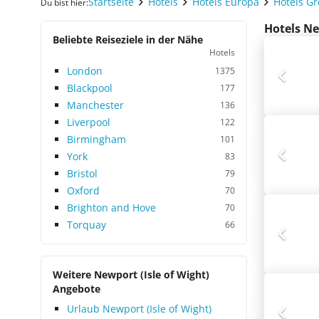
Startseite
Hotels
Hotels Europa
Hotels G
Du bist hier:
Hotels Ne
Beliebte Reiseziele in der Nähe
Hotels
London
1375
Blackpool
177
Manchester
136
Liverpool
122
Birmingham
101
York
83
Bristol
79
Oxford
70
Brighton and Hove
70
Torquay
66
Weitere Newport (Isle of Wight)
Angebote
Urlaub Newport (Isle of Wight)