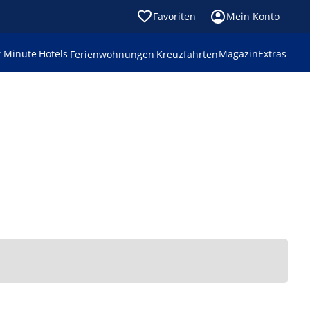
Favoriten
Mein Konto
t Minute
Hotels
Magazin
Extras
Ferienwohnungen
Kreuzfahrten