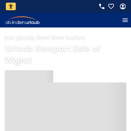
Jetzt günstig deine Reise buchen!
Urlaub Newport (Isle of
Wight)