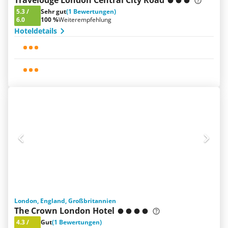
Travelodge London Central City Road
5.3
/
Sehr gut
(1 Bewertungen)
6.0
100 %
Weiterempfehlung
Hoteldetails
London, England, Großbritannien
The Crown London Hotel
4.3
/
Gut
(1 Bewertungen)