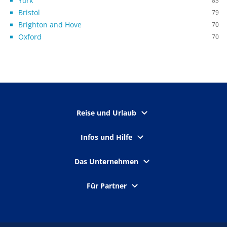
York
83
Bristol
79
Brighton and Hove
70
Oxford
70
Reise und Urlaub
Infos und Hilfe
Das Unternehmen
Für Partner