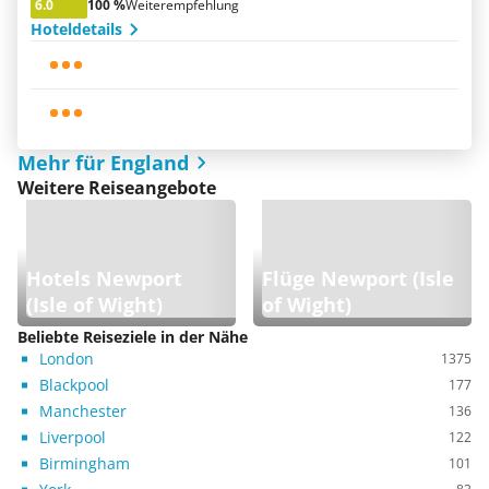
6.0
100 %
Weiterempfehlung
Hoteldetails
Mehr für England
Weitere Reiseangebote
Hotels Newport
Flüge Newport (Isle
(Isle of Wight)
of Wight)
Beliebte Reiseziele in der Nähe
London
1375
Blackpool
177
Manchester
136
Liverpool
122
Birmingham
101