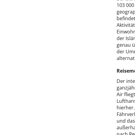
103 000
geograp
befinde
Aktivit
Einwohne
der Islä
genau ü
der Umr
alternat
Reisemö
Der inte
ganzjäh
Air flie
Lufthans
hierher.
Fährver
und das 
außerhal
nach Rey