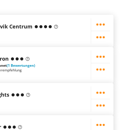
avik Centrum
aron
hnet
(1 Bewertungen)
erempfehlung
ghts
r