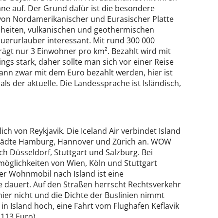
ne auf. Der Grund dafür ist die besondere
 von Nordamerikanischer und Eurasischer Platte
önheiten, vulkanischen und geothermischen
euerurlauber interessant. Mit rund 300 000
rägt nur 3 Einwohner pro km². Bezahlt wird mit
gs stark, daher sollte man sich vor einer Reise
ann zwar mit dem Euro bezahlt werden, hier ist
s der aktuelle. Die Landessprache ist Isländisch,
ich von Reykjavik. Die Iceland Air verbindet Island
 Städte Hamburg, Hannover und Zürich an. WOW
ch Düsseldorf, Stuttgart und Salzburg. Bei
emöglichkeiten von Wien, Köln und Stuttgart
der Wohnmobil nach Island ist eine
ge dauert. Auf den Straßen herrscht Rechtsverkehr
 hier nicht und die Dichte der Buslinien nimmt
in Island hoch, eine Fahrt vom Flughafen Keflavik
 113 Euro) .