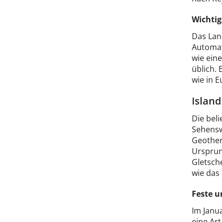
Wichtig
Das Lan
Automat
wie eine
üblich.
wie in E
Island
Die bel
Sehenswü
Geother
Ursprun
Gletsche
wie das
Feste u
Im Janua
eine Art