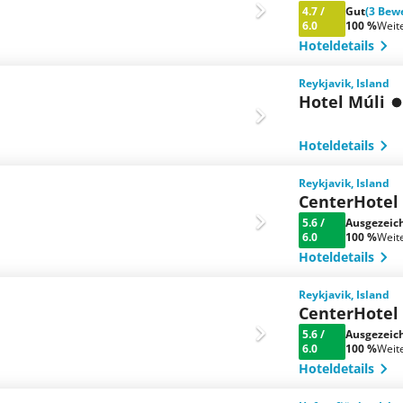
4.7
/
Gut
(3 Bew
6.0
100 %
Weit
Hoteldetails
Reykjavik, Island
Hotel Múli
Hoteldetails
Reykjavik, Island
CenterHotel
5.6
/
Ausgezeic
6.0
100 %
Weit
Hoteldetails
Reykjavik, Island
CenterHotel
5.6
/
Ausgezeic
6.0
100 %
Weit
Hoteldetails