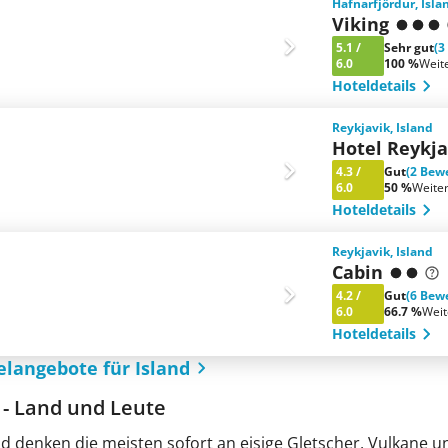
Hafnarfjördur, Isla
Viking
5.1
/
Sehr gut
(3
6.0
100 %
Weit
Hoteldetails
Reykjavik, Island
Hotel Reykj
4.3
/
Gut
(2 Bew
6.0
50 %
Weite
Hoteldetails
Reykjavik, Island
Cabin
4.2
/
Gut
(6 Bew
6.0
66.7 %
Wei
Hoteldetails
elangebote für Island
 - Land und Leute
nd denken die meisten sofort an eisige Gletscher, Vulkane un