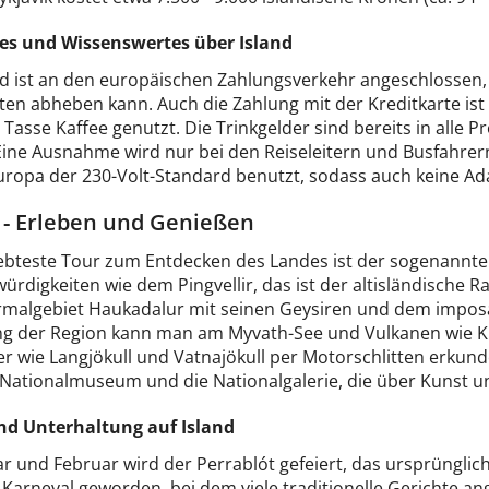
es und Wissenswertes über Island
d ist an den europäischen Zahlungsverkehr angeschlossen,
en abheben kann. Auch die Zahlung mit der Kreditkarte ist w
 Tasse Kaffee genutzt. Die Trinkgelder sind bereits in alle P
 Eine Ausnahme wird nur bei den Reiseleitern und Busfahrer
uropa der 230-Volt-Standard benutzt, sodass auch keine Ada
 - Erleben und Genießen
iebteste Tour zum Entdecken des Landes ist der sogenannte 
rdigkeiten wie dem Pingvellir, das ist der altisländische 
malgebiet Haukadalur mit seinen Geysiren und dem imposan
g der Region kann man am Myvath-See und Vulkanen wie Kr
r wie Langjökull und Vatnajökull per Motorschlitten erkunde
 Nationalmuseum und die Nationalgalerie, die über Kunst u
nd Unterhaltung auf Island
r und Februar wird der Perrablót gefeiert, das ursprünglich 
 Karneval geworden, bei dem viele traditionelle Gerichte a