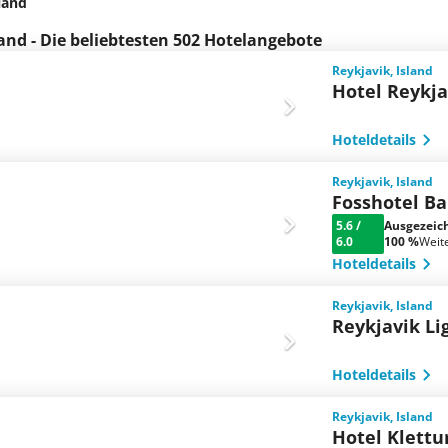
land
land - Die beliebtesten 502 Hotelangebote
Reykjavik, Island
Hotel Reykj
Hoteldetails
Reykjavik, Island
Fosshotel B
5.6
/
Ausgezeic
6.0
100 %
Weit
Hoteldetails
Reykjavik, Island
Reykjavik Li
Hoteldetails
Reykjavik, Island
Hotel Klettu