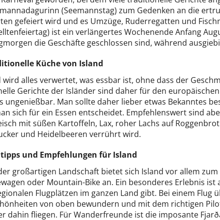
rmannadagurinn (Seemannstag) zum Gedenken an die ertrun
ten gefeiert wird und es Umzüge, Ruderregatten und Fisch
elltenfeiertag) ist ein verlängertes Wochenende Anfang Aug
gmorgen die Geschäfte geschlossen sind, während ausgiebig
ditionelle Küche von Island
d wird alles verwertet, was essbar ist, ohne dass der Gesch
onelle Gerichte der Isländer sind daher für den europäisc
s ungenießbar. Man sollte daher lieber etwas Bekanntes bes
an sich für ein Essen entscheidet. Empfehlenswert sind ab
sch mit süßen Kartoffeln, Lax, roher Lachs auf Roggenbrot 
Zucker und Heidelbeeren verrührt wird.
ipps und Empfehlungen für Island
er großartigen Landschaft bietet sich Island vor allem zu
wagen oder Mountain-Bike an. Ein besonderes Erlebnis ist a
egionalen Flugplätzen im ganzen Land gibt. Bei einem Flug 
hönheiten von oben bewundern und mit dem richtigen Pilot
r dahin fliegen. Für Wanderfreunde ist die imposante Fjarð