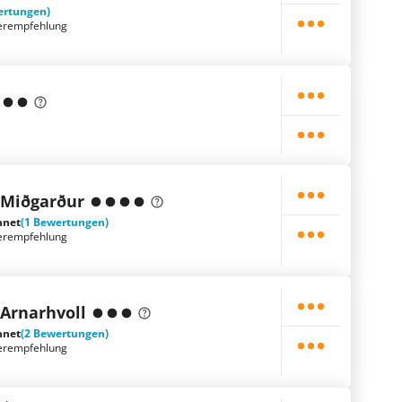
ertungen)
erempfehlung
 Miðgarður
hnet
(1 Bewertungen)
erempfehlung
 Arnarhvoll
hnet
(2 Bewertungen)
erempfehlung