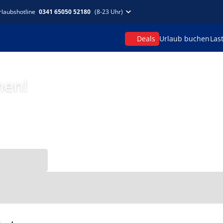
rlaubshotline
0341 65050 52180
(8-23 Uhr)
Deals
Urlaub buchen
Las
hen!