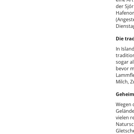
der Sjó
Hafenor
(Angest
Diensta
Die tra
In Islan
traditi
sogar al
bevor m
Lammflei
Milch, 
Geheimt
Wegen d
Gelände
vielen r
Natursc
Gletsche