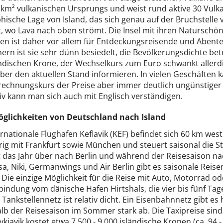
 km² vulkanischen Ursprungs und weist rund aktive 30 Vulka
hische Lage von Island, das sich genau auf der Bruchstelle
t, wo Lava nach oben strömt. Die Insel mit ihren Natursch
äten ist daher vor allem für Entdeckungsreisende und Abent
rn ist sie sehr dünn besiedelt, die Bevölkerungsdichte bet
ndischen Krone, der Wechselkurs zum Euro schwankt allerdin
ber den aktuellen Stand informieren. In vielen Geschäften k
echnungskurs der Preise aber immer deutlich ungünstiger al
iv kann man sich auch mit Englisch verständigen.
glichkeiten von Deutschland nach Island
rnationale Flughafen Keflavik (KEF) befindet sich 60 km westl
rig mit Frankfurt sowie München und steuert saisonal die
gt das Jahr über nach Berlin und während der Reisesaison na
a, Niki, Germanwings und Air Berlin gibt es saisonale Reis
 Die einzige Möglichkeit für die Reise mit Auto, Motorrad o
bindung vom dänische Hafen Hirtshals, die vier bis fünf Ta
Tankstellennetz ist relativ dicht. Ein Eisenbahnnetz gibt es
b der Reisesaison im Sommer stark ab. Die Taxipreise sind 
kjavik kostet etwa 7.500 - 9.000 isländische Kronen (ca. 94 -