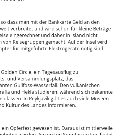
 so dass man mit der Bankkarte Geld an den
eit verbreitet und wird schon für kleine Beträge
reise eingerechnet und daher in Island nicht
n von Reisegruppen gemacht. Auf der Insel wird
pter für mitgeführte Elektrogeräte nötig sind.
Golden Circle, ein Tagesausflug zu
Rats- und Versammlungsplatz, das
ten Gullfoss-Wasserfall. Den vulkanischen
afla und Hekla studieren, während sich bekannte
n lassen. In Reykjavik gibt es auch viele Museen
nd Kultur des Landes informieren.
ein Opferfest gewesen ist. Daraus ist mittlerweile
ngeboten werden. Am ersten Sonntag im Juni findet