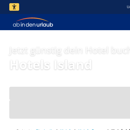
U
Jetzt günstig dein Hotel buc
Hotels Island