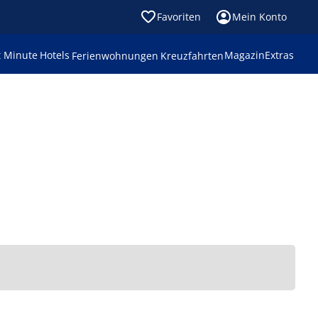
Favoriten
Mein Konto
t Minute
Hotels
Magazin
Extras
Ferienwohnungen
Kreuzfahrten