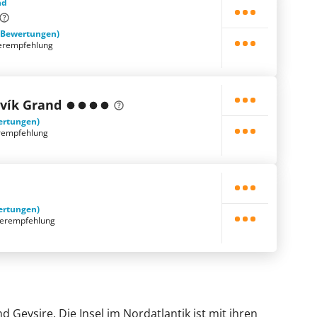
nd
 Bewertungen)
erempfehlung
avík Grand
ertungen)
rempfehlung
ertungen)
terempfehlung
d Geysire. Die Insel im Nordatlantik ist mit ihren