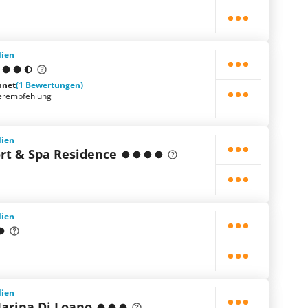
lien
hnet
(1 Bewertungen)
erempfehlung
lien
ort & Spa Residence
lien
lien
arina Di Loano