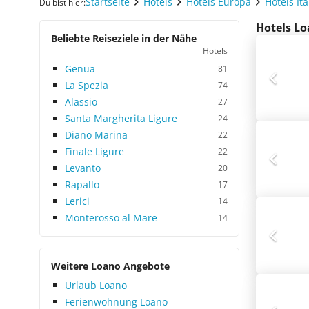
Startseite
Hotels
Hotels Europa
Hotels Ita
Du bist hier:
Hotels Lo
Beliebte Reiseziele in der Nähe
Hotels
Genua
81
La Spezia
74
Alassio
27
Santa Margherita Ligure
24
Diano Marina
22
Finale Ligure
22
Levanto
20
Rapallo
17
Lerici
14
Monterosso al Mare
14
Weitere Loano Angebote
Urlaub Loano
Ferienwohnung Loano