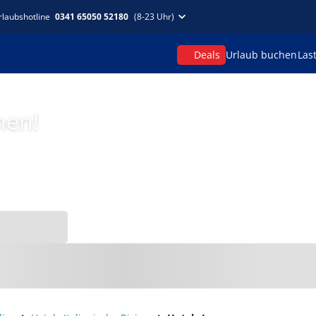
rlaubshotline
0341 65050 52180
(8-23 Uhr)
Deals
Urlaub buchen
Las
hen!