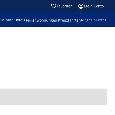
Favoriten
Mein Konto
t Minute
Hotels
Magazin
Extras
Ferienwohnungen
Kreuzfahrten