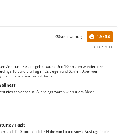
Gästebewertung:
1.9 / 5.0
01.07.2011
zum Zentrum. Besser gehts kaum. Und 100m zum wunderbaren
lerdings 18 Euro pro Tag mit 2 Liegen und Schirm. Aber wer
 nach Italien fährt kennt das ja.
Wellness
ieht nich schlecht aus. Allerdings waren wir nur am Meer.
stung / Fazit
en sind die Grotten ind der Nähe von Loano sowie Ausflüge in die