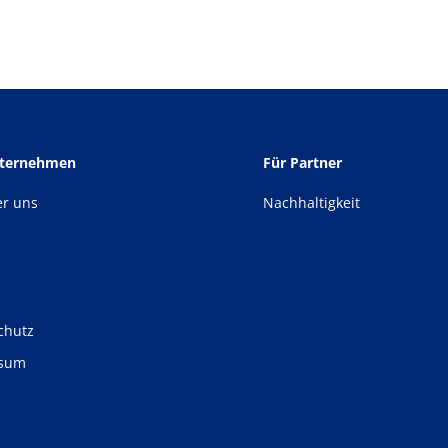
nternehmen
Für Partner
er uns
Nachhaltigkeit
chutz
ssum