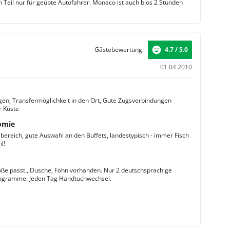
 Teil nur für geübte Autofahrer. Monaco ist auch blos 2 Stunden
Gästebewertung:
4.7 / 5.0
01.04.2010
gen, Transfermöglichkeit in den Ort, Gute Zugsverbindungen
r Küste
omie
bereich, gute Auswahl an den Buffets, landestypisch - immer Fisch
l!
e passt., Dusche, Föhn vorhanden. Nur 2 deutschsprachige
ogramme. Jeden Tag Handtuchwechsel.