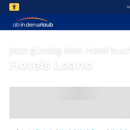
U
Jetzt günstig dein Hotel buc
Hotels Loano