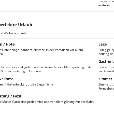
Berge. Zum
entfernt .
perfekter Urlaub
nd Wellnessurlaub
n / Hotel
Lage
 Hotelanlage, saubere Zimmer, in der Vorsaison vor allem
Ruhig gele
en.
entlang de
Gastron
dliches Personal, gehen auf die Wünsche ein. Mehrsprachig in der
Großer Ess
 Zimmerreinigung in Ordnung.
zur Auswah
Wellness
Zimmer
en, 1 Hallenbecken, große Liegefläche
Zimmergröß
Fernsehpr
stung / Fazit
 Monte Carlo sind problemlos und vor allem günstig mit der Bahn
.