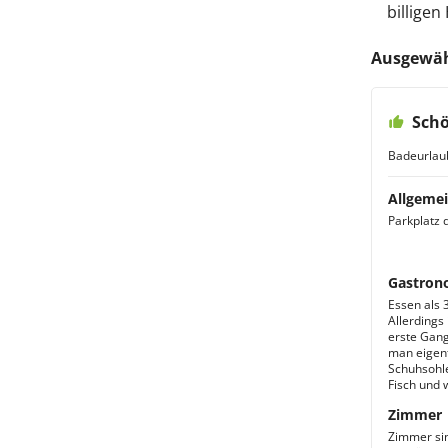
billigen
Ausgewäh
Schö
Badeurlau
Allgemei
Parkplatz d
Gastron
Essen als 
Allerdings
erste Gang
man eigent
Schuhsohle
Fisch und 
Zimmer
Zimmer sin