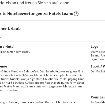
 Hotels an und freuen Sie sich auf Loano!
lte Hotelbewertungen zu Hotels Loano
ner Urlaub
b
n / Hotel
Lage
irekt hinter dem Hotel.
300m bis 
Strand. Al
regelmässig
omie
Sport / 
3-Gänge Menü mit Salatbufett. Das Salatbufett war ne glatte Eins.
Der Pool s
 ist das a la Carte 3-Gäneg Menü nicht sehr empfehlenswert. Der
 (meist Nudeln) war ja eigentlich OK. Aber Beim Hauptgang kann
lich nur Fisch essen. Alles andere Fleisch gibts nur in Form zäher
n. Meine Frau hat\\\'s meistens nicht gegessen. Ich hatte immer
war zufrieden.
Preis Lei
d gut. Sauber, klimatisiert und mit Balkon. Allerdings sehr
Zu Empfehl