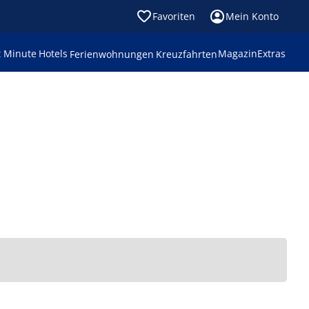
Favoriten
Mein Konto
t Minute
Hotels
Magazin
Extras
Ferienwohnungen
Kreuzfahrten