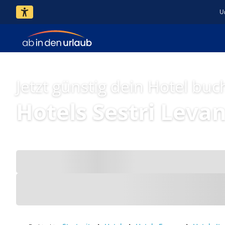
U
Jetzt günstig dein Hotel buc
Hotels Sestri Leva