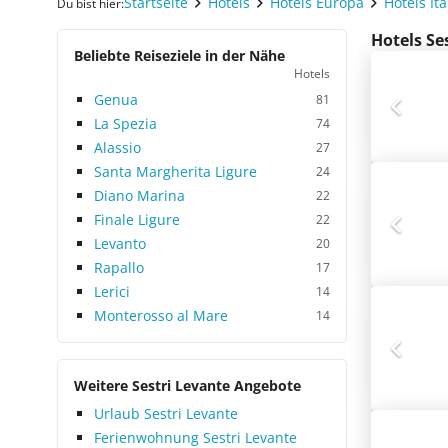
Startseite
Hotels
Hotels Europa
Hotels Ita
Du bist hier:
Hotels Se
Beliebte Reiseziele in der Nähe
Hotels
Genua
81
La Spezia
74
Alassio
27
Santa Margherita Ligure
24
Diano Marina
22
Finale Ligure
22
Levanto
20
Rapallo
17
Lerici
14
Monterosso al Mare
14
Weitere Sestri Levante Angebote
Urlaub Sestri Levante
Ferienwohnung Sestri Levante