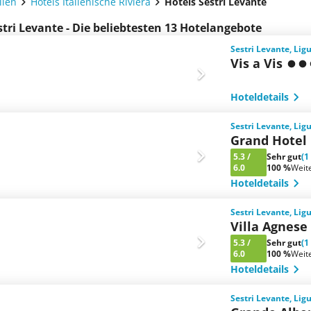
lien
Hotels Italienische Riviera
Hotels Sestri Levante
stri Levante - Die beliebtesten 13 Hotelangebote
Sestri Levante, Ligu
Vis a Vis
Hoteldetails
Sestri Levante, Ligu
Grand Hotel 
5.3
/
Sehr gut
(1
6.0
100 %
Weit
Hoteldetails
Sestri Levante, Ligu
Villa Agnese
5.3
/
Sehr gut
(1
6.0
100 %
Weit
Hoteldetails
Sestri Levante, Ligu