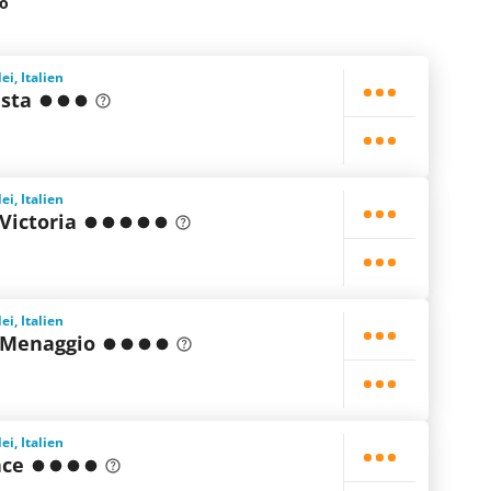
io
i, Italien
ista
i, Italien
Victoria
i, Italien
 Menaggio
i, Italien
nce