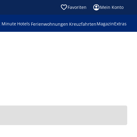
Favoriten
Mein Konto
t Minute
Hotels
Magazin
Extras
Ferienwohnungen
Kreuzfahrten