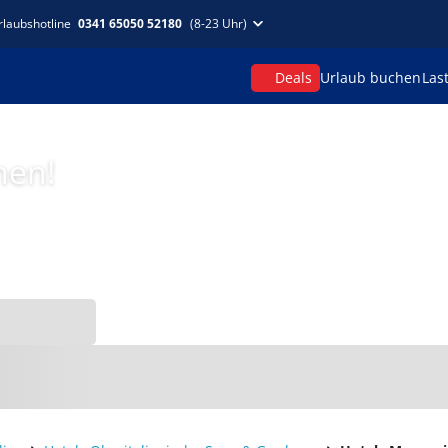
rlaubshotline
0341 65050 52180
(8-23 Uhr)
Deals
Urlaub buchen
Las
hen!