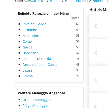
Startseite
Hotels
Hotels Europa
Hotels Ita
Du bist hier:
Hotels Me
Beliebte Reiseziele in der Nähe
Hotels
Riva del Garda
68
Sirmione
59
Malcesine
53
Como
53
Garda
53
Bardolino
47
Limone sul Garda
45
Desenzano del Garda
43
Lazise
34
Stresa
27
Weitere Menaggio Angebote
Urlaub Menaggio
Flüge Menaggio