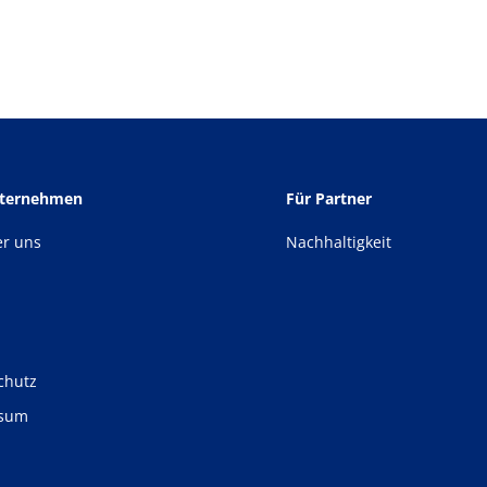
nternehmen
Für Partner
er uns
Nachhaltigkeit
chutz
ssum