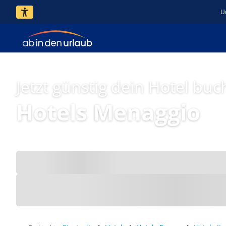
U
Jetzt günstig dein Hotel buc
Hotels Menaggio