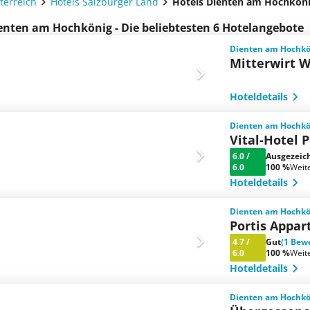
terreich
Hotels Salzburger Land
Hotels Dienten am Hochkön
enten am Hochkönig - Die beliebtesten 6 Hotelangebote
Dienten am Hochkön
Mitterwirt W
Hoteldetails
Dienten am Hochkön
Vital-Hotel 
6.0
/
Ausgezeic
6.0
100 %
Weit
Hoteldetails
Dienten am Hochkön
Portis Appa
4.7
/
Gut
(1 Bew
6.0
100 %
Weit
Hoteldetails
Dienten am Hochkön