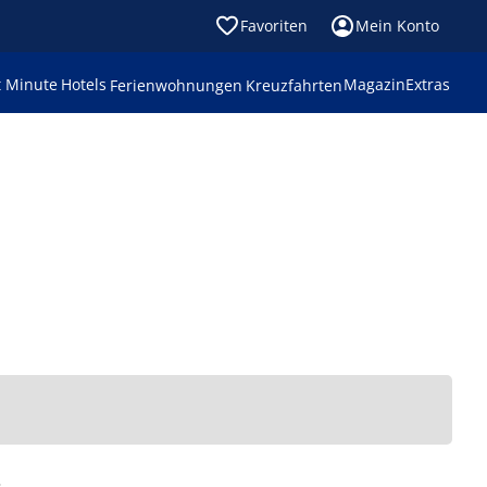
Favoriten
Mein Konto
t Minute
Hotels
Magazin
Extras
Ferienwohnungen
Kreuzfahrten