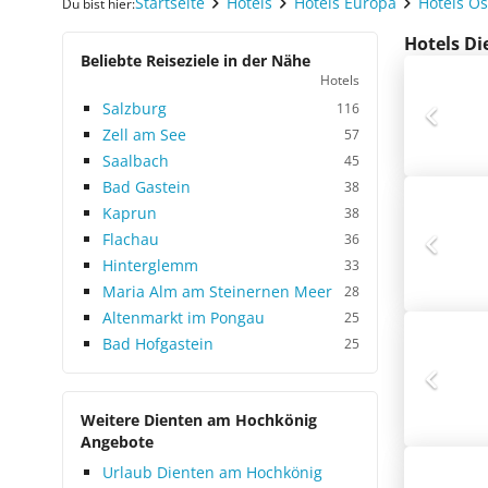
Startseite
Hotels
Hotels Europa
Hotels Ös
Du bist hier:
Hotels Di
Beliebte Reiseziele in der Nähe
Hotels
Salzburg
116
Zell am See
57
Saalbach
45
Bad Gastein
38
Kaprun
38
Flachau
36
Hinterglemm
33
Maria Alm am Steinernen Meer
28
Altenmarkt im Pongau
25
Bad Hofgastein
25
Weitere Dienten am Hochkönig
Angebote
Urlaub Dienten am Hochkönig