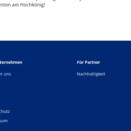
Dienten am Hochkönig!
nternehmen
Für Partner
er uns
Nachhaltigkeit
chutz
ssum