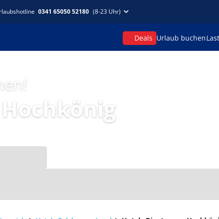
rlaubshotline
0341 65050 52180
(8-23 Uhr)
Deals
Urlaub buchen
Las
hen!
 Hochkönig