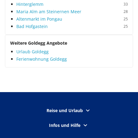
Hinterglemm
33
Maria Alm am Steinernen Meer
28
Altenmarkt im Pongau
25
Bad Hofgastein
25
Weitere Goldegg Angebote
Urlaub Goldegg
Ferienwohnung Goldegg
Reise und Urlaub
Infos und Hilfe