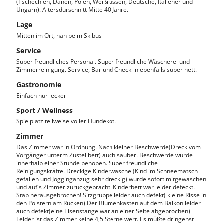
(Tschechien, Dänen, Polen, Weißrussen, Deutsche, Italiener und
Ungarn). Altersdurschnitt Mitte 40 Jahre.
Lage
Mitten im Ort, nah beim Skibus
Service
Super freundliches Personal. Super freundliche Wäscherei und
Zimmerreinigung. Service, Bar und Check-in ebenfalls super nett.
Gastronomie
Einfach nur lecker
Sport / Wellness
Spielplatz teilweise voller Hundekot.
Zimmer
Das Zimmer war in Ordnung. Nach kleiner Beschwerde(Dreck vom
Vorgänger unterm Zustellbett) auch sauber. Beschwerde wurde
innerhalb einer Stunde behoben. Super freundliche
Reinigungskräfte. Dreckige Kinderwäsche (Kind im Schneematsch
gefallen und Jogginganzug sehr dreckig) wurde sofort mitgewaschen
und auf´s Zimmer zurückgebracht. Kinderbett war leider defeckt.
Stab herausgebrochen! Sitzgruppe leider auch defekt( kleine Risse in
den Polstern am Rücken).Der Blumenkasten auf dem Balkon leider
auch defekt(eine Eisenstange war an einer Seite abgebrochen)
Leider ist das Zimmer keine 4,5 Sterne wert. Es müßte dringenst