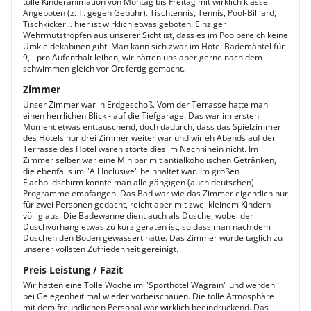
tolle Kinderanimation von Montag bis Freitag mit wirklich klasse
Angeboten (z. T. gegen Gebühr). Tischtennis, Tennis, Pool-Billiard,
Tischkicker... hier ist wirklich etwas geboten. Einziger
Wehrmutstropfen aus unserer Sicht ist, dass es im Poolbereich keine
Umkleidekabinen gibt. Man kann sich zwar im Hotel Bademäntel für
9,-  pro Aufenthalt leihen, wir hätten uns aber gerne nach dem
schwimmen gleich vor Ort fertig gemacht.
Zimmer
Unser Zimmer war in Erdgeschoß. Vom der Terrasse hatte man
einen herrlichen Blick - auf die Tiefgarage. Das war im ersten
Moment etwas enttäuschend, doch dadurch, dass das Spielzimmer
des Hotels nur drei Zimmer weiter war und wir eh Abends auf der
Terrasse des Hotel waren störte dies im Nachhinein nicht. Im
Zimmer selber war eine Minibar mit antialkoholischen Getränken,
die ebenfalls im "All Inclusive" beinhaltet war. Im großen
Flachbildschirm konnte man alle gängigen (auch deutschen)
Programme empfangen. Das Bad war wie das Zimmer eigentlich nur
für zwei Personen gedacht, reicht aber mit zwei kleinem Kindern
völlig aus. Die Badewanne dient auch als Dusche, wobei der
Duschvorhang etwas zu kurz geraten ist, so dass man nach dem
Duschen den Boden gewässert hatte. Das Zimmer wurde täglich zu
unserer vollsten Zufriedenheit gereinigt.
Preis Leistung / Fazit
Wir hatten eine Tolle Woche im "Sporthotel Wagrain" und werden
bei Gelegenheit mal wieder vorbeischauen. Die tolle Atmosphäre
mit dem freundlichen Personal war wirklich beeindruckend. Das