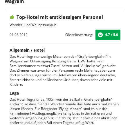
Wagrain
Top-Hotel mit erstklassigem Personal
Wander- und Wellnessurlaub
01.08.2012
Gästebewertung:
4.7 / 5.0
Allgemein / Hotel
Das Hotel liegt nur wenige Meter von der "Grafenbergbahn" in
Wagrain am Ortsausgang Richtung Kleinarl. Wir hatten ein
Familienzimmer mit zwei Zustellbetten und "All Inclusive" gebucht.
Das Zimmer war zwar für vier Personen recht klein, hat aber zum
dort schlafen ausgereicht. Im Hotel waren überwiegend deutsche,
österreichische und holländische Urlauber, davon sehr viele mit
Kindern.
Lage
Das Hotel liegt nur ca. 100m von der Seilbahn Grafenbergbahn"
entfernt, so dass hier die Wanderfreunde das Auto auch mal stehen
lassen können. Zur Bergbahn "Flying Mozart" sind es nur drei
Fahrminuten! Ausflugsmöglichkeiten gibt es in der näheren und
weiteren Umgebung genug - Salzburg ist nur etwa eine Fahrstunde
entfernt und auf jeden Fall einen Tagesausflug Wert.