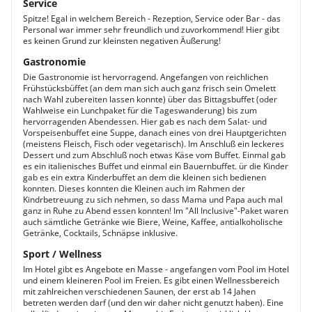
Service
Spitze! Egal in welchem Bereich - Rezeption, Service oder Bar - das
Personal war immer sehr freundlich und zuvorkommend! Hier gibt
es keinen Grund zur kleinsten negativen Äußerung!
Gastronomie
Die Gastronomie ist hervorragend. Angefangen von reichlichen
Frühstücksbüffet (an dem man sich auch ganz frisch sein Omelett
nach Wahl zubereiten lassen konnte) über das Bittagsbuffet (oder
Wahlweise ein Lunchpaket für die Tageswanderung) bis zum
hervorragenden Abendessen. Hier gab es nach dem Salat- und
Vorspeisenbuffet eine Suppe, danach eines von drei Hauptgerichten
(meistens Fleisch, Fisch oder vegetarisch). Im Anschluß ein leckeres
Dessert und zum Abschluß noch etwas Käse vom Buffet. Einmal gab
es ein italienisches Buffet und einmal ein Bauernbuffet. ür die Kinder
gab es ein extra Kinderbuffet an dem die kleinen sich bedienen
konnten. Dieses konnten die Kleinen auch im Rahmen der
Kindrbetreuung zu sich nehmen, so dass Mama und Papa auch mal
ganz in Ruhe zu Abend essen konnten! Im "All Inclusive"-Paket waren
auch sämtliche Getränke wie Biere, Weine, Kaffee, antialkoholische
Getränke, Cocktails, Schnäpse inklusive.
Sport / Wellness
Im Hotel gibt es Angebote en Masse - angefangen vom Pool im Hotel
und einem kleineren Pool im Freien. Es gibt einen Wellnessbereich
mit zahlreichen verschiedenen Saunen, der erst ab 14 Jahen
betreten werden darf (und den wir daher nicht genutzt haben). Eine