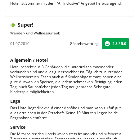
Hotel ist Sommer mit dem "All Inclusive" Angebot herausragend.
Super!
Wander- und Wellnessurlaub
01.07.2010
Gästebewertung:
4.8 / 5.0
Allgemein / Hotel
Hotel besteht aus 3 Gebäuden, die unterirdisch miteinander
verbunden sind und alles gut erreichbar ist. Täglich zu nutzender
Wellnessbereich. Essen auch auf Kinder abgestimmt, haben eine
gute Auswahl an Speisen, die jedem schmecken. Reinigung jeden
Tag, auch Saunatücher jeden Tag neu gebracht. Sehr gute
Kinderspielmöglichkeiten.
Lage
Das Hotel liegt direkt auf einer Anhöhe und man kann zu fuß gut
alles erreichen in der Ortschaft. Keine 10 Minuten liegen beide
Bergbahnen entfernt.
Service
Die Mitarbeiter des Hotels waren stets freundlich und hilfsbereit.
Zimmerreinigung täglich, Saunahandtuchwechsel auch täglich.