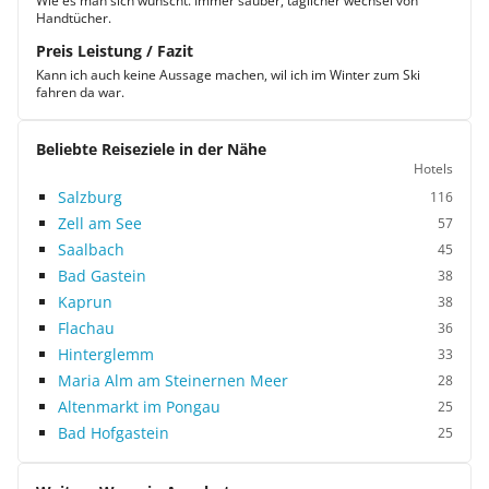
Wie es man sich wünscht. Immer sauber, täglicher wechsel von
Handtücher.
Preis Leistung / Fazit
Kann ich auch keine Aussage machen, wil ich im Winter zum Ski
fahren da war.
Beliebte Reiseziele in der Nähe
Hotels
Salzburg
116
Zell am See
57
Saalbach
45
Bad Gastein
38
Kaprun
38
Flachau
36
Hinterglemm
33
Maria Alm am Steinernen Meer
28
Altenmarkt im Pongau
25
Bad Hofgastein
25