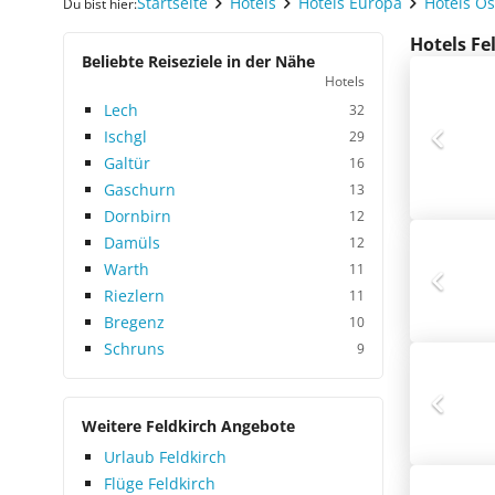
Startseite
Hotels
Hotels Europa
Hotels Ös
Du bist hier:
Hotels Fe
Beliebte Reiseziele in der Nähe
Hotels
Lech
32
Ischgl
29
Galtür
16
Gaschurn
13
Dornbirn
12
Damüls
12
Warth
11
Riezlern
11
Bregenz
10
Schruns
9
Weitere Feldkirch Angebote
Urlaub Feldkirch
Flüge Feldkirch