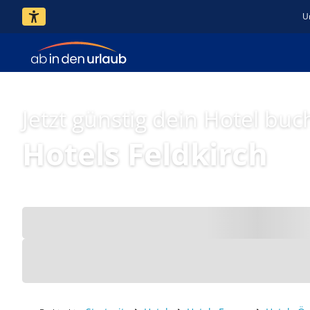
U
Jetzt günstig dein Hotel buc
Hotels Feldkirch