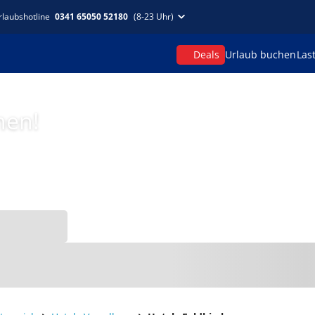
rlaubshotline
0341 65050 52180
(8-23 Uhr)
Deals
Urlaub buchen
Las
hen!