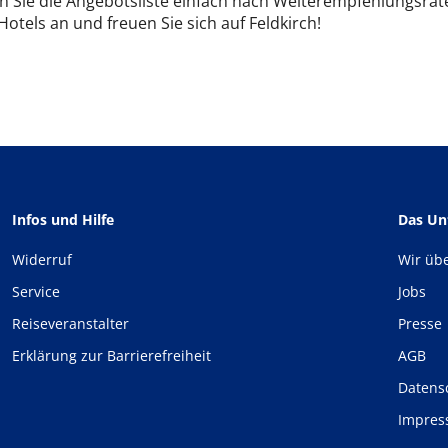
n Sie die Angebotsliste einfach nach Weiterempfehlungsrate
 Hotels an und freuen Sie sich auf Feldkirch!
Infos und Hilfe
Das U
Widerruf
Wir üb
Service
Jobs
Reiseveranstalter
Presse
Erklärung zur Barrierefreiheit
AGB
Datens
Impre