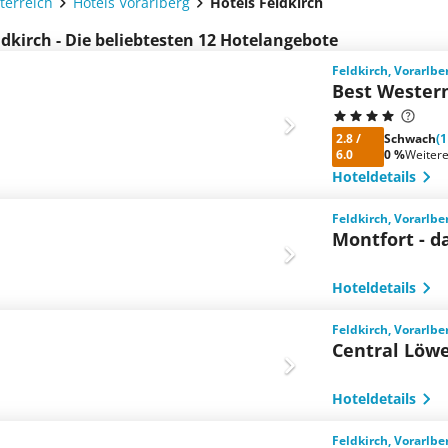
terreich
Hotels Vorarlberg
Hotels Feldkirch
ldkirch - Die beliebtesten 12 Hotelangebote
Feldkirch, Vorarlbe
Best Wester
2.8
/
Schwach
(
6.0
0 %
Weiter
Hoteldetails
Feldkirch, Vorarlbe
Montfort - d
Hoteldetails
Feldkirch, Vorarlbe
Central Löw
Hoteldetails
Feldkirch, Vorarlbe