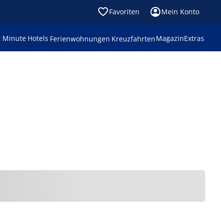
Favoriten
Mein Konto
t Minute
Hotels
Magazin
Extras
Ferienwohnungen
Kreuzfahrten