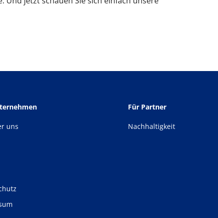
. Und jetzt schauen Sie sich einfach unsere
nternehmen
Für Partner
er uns
Nachhaltigkeit
chutz
ssum