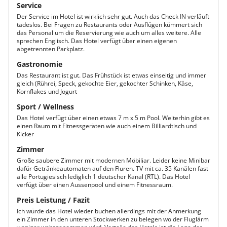
Service
Der Service im Hotel ist wirklich sehr gut. Auch das Check IN verläuft
tadeslos. Bei Fragen zu Restaurants oder Ausflügen kümmert sich
das Personal um die Reservierung wie auch um alles weitere. Alle
sprechen Englisch. Das Hotel verfügt über einen eigenen
abgetrennten Parkplatz.
Gastronomie
Das Restaurant ist gut. Das Frühstück ist etwas einseitig und immer
gleich (Rührei, Speck, gekochte Eier, gekochter Schinken, Käse,
Kornflakes und Jogurt
Sport / Wellness
Das Hotel verfügt über einen etwas 7 m x 5 m Pool. Weiterhin gibt es
einen Raum mit Fitnessgeräten wie auch einem Billiardtisch und
Kicker
Zimmer
Große saubere Zimmer mit modernen Möbiliar. Leider keine Minibar
dafür Getränkeautomaten auf den Fluren. TV mit ca. 35 Kanälen fast
alle Portugiesisch lediglich 1 deutscher Kanal (RTL). Das Hotel
verfügt über einen Aussenpool und einem Fitnessraum.
Preis Leistung / Fazit
Ich würde das Hotel wieder buchen allerdings mit der Anmerkung
ein Zimmer in den unteren Stockwerken zu belegen wo der Fluglärm