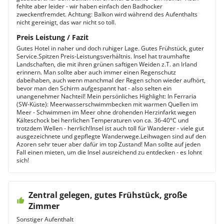
fehlte aber leider - wir haben einfach den Badhocker
zweckentfremdet. Achtung: Balkon wird während des Aufenthalts
nicht gereinigt, das war nicht so toll.
Preis Leistung / Fazit
Gutes Hotel in naher und doch ruhiger Lage. Gutes Frühstück, guter
Service.Spitzen Preis-Leistungsverhältnis. Insel hat traumhafte
Landschaften, die mit ihren grünen saftigen Weiden z.T. an Irland
erinnern. Man sollte aber auch immer einen Regenschutz
dabeihaben, auch wenn manchmal der Regen schon wieder aufhört,
bevor man den Schirm aufgespannt hat - also selten ein
unangenehmer Nachteil! Mein persönliches Highlight: In Ferraria
(SW-Küste): Meerwasserschwimmbecken mit warmen Quellen im
Meer - Schwimmen im Meer ohne drohenden Herzinfarkt wegen
Kälteschock bei herrlichen Temperaturen von ca. 36-40°C und
trotzdem Wellen - herrlich!Insel ist auch toll für Wanderer - viele gut
ausgezeichnete und gepflegte Wanderwege.Leihwagen sind auf den
Azoren sehr teuer aber dafür im top Zustand! Man sollte auf jeden
Fall einen mieten, um die Insel ausreichend zu entdecken - es lohnt
sich!
Zentral gelegen, gutes Frühstück, große
Zimmer
Sonstiger Aufenthalt