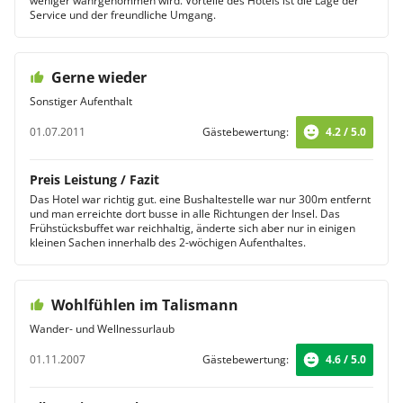
weniger wahrgenommen wird. Vorteile des Hotels ist die Lage der
Service und der freundliche Umgang.
Gerne wieder
Sonstiger Aufenthalt
01.07.2011
Gästebewertung:
4.2 / 5.0
Preis Leistung / Fazit
Das Hotel war richtig gut. eine Bushaltestelle war nur 300m entfernt
und man erreichte dort busse in alle Richtungen der Insel. Das
Frühstücksbuffet war reichhaltig, änderte sich aber nur in einigen
kleinen Sachen innerhalb des 2-wöchigen Aufenthaltes.
Wohlfühlen im Talismann
Wander- und Wellnessurlaub
01.11.2007
Gästebewertung:
4.6 / 5.0