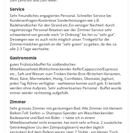
zum Zentrum und zum Meer.
Service
Sehr freundliches engagiertes Personal. Schneller Service bei
Kundenanfragen.Kostenlose Sonderleistungen wie z.B.
Badehandtücher für den Strand etc.Ein winziger Nachteil: durch
regelmässige Personal-Rotation war der Zimmer-Service sehr
schwankend von gerade noch "in Ordnung" bis hin zu "sehr gut".
Deswegen war es auch nicht möglich unser Trinkgeld für die
Zimmermädchen gezielt an die "sehr guten" zu geben, da das ca.
alle 2-3 Tage wechselte.
Gastronomie
gutes Frühstückbuffet für südländisches
Mittelklassehotel.Wohlschmeckender Kaffe/Cappuccino/Espresso
etc., Saft und Wasser zum Trinken.Vierlei Brot-/Brötchen-Varianten,
Wust, Käse, Marmeladen, Honig, Cornflakes, Obstsalat, Joghurt,
jeden Tag Rührei verfügbar - wahlweise konnte auch gek. Ei bestellt
werden ohne Aufpreis. Sehr aufmerksames Personal - Buffet wurde
immer wieder rechtzeitig aufgefüllt.
Zimmer
Sehr grosses Zimmer mit geräumigen Bad. Alle Zimmer mit kleinem
Balkon.Toll: Seifen- u. Shampoo-Spender am Waschbecken/der
Badewanne und Bad mit Bidet - > hätte ich in einem
Mittelklassehotel nicht erwartet. hat mich sehr erfreut. 2 zusätzliche
Getränkegläser (zu den Zahnputzgläsern) wurden täglich
gesäubert.Auf dem Balkon waren zwar 2 Stühle - ein kleiner Tisch