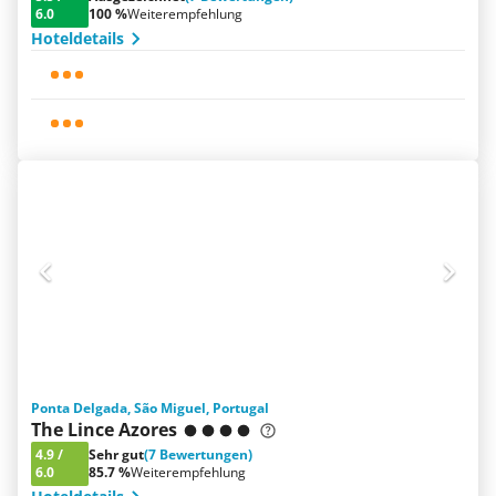
6.0
100 %
Weiterempfehlung
Hoteldetails
Ponta Delgada, São Miguel, Portugal
The Lince Azores
4.9
/
Sehr gut
(7 Bewertungen)
6.0
85.7 %
Weiterempfehlung