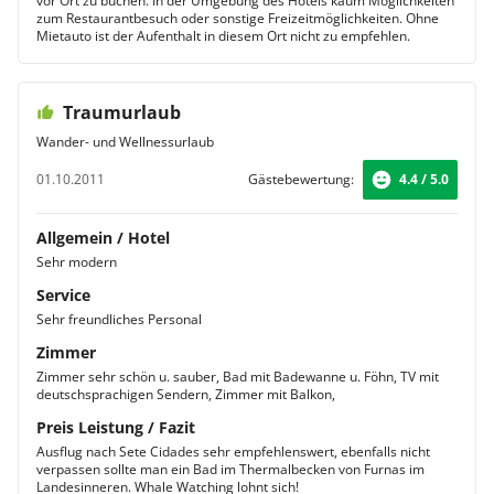
vor Ort zu buchen. In der Umgebung des Hotels kaum Möglichkeiten
zum Restaurantbesuch oder sonstige Freizeitmöglichkeiten. Ohne
Mietauto ist der Aufenthalt in diesem Ort nicht zu empfehlen.
Traumurlaub
Wander- und Wellnessurlaub
01.10.2011
Gästebewertung:
4.4 / 5.0
Allgemein / Hotel
Sehr modern
Service
Sehr freundliches Personal
Zimmer
Zimmer sehr schön u. sauber, Bad mit Badewanne u. Föhn, TV mit
deutschsprachigen Sendern, Zimmer mit Balkon,
Preis Leistung / Fazit
Ausflug nach Sete Cidades sehr empfehlenswert, ebenfalls nicht
verpassen sollte man ein Bad im Thermalbecken von Furnas im
Landesinneren. Whale Watching lohnt sich!