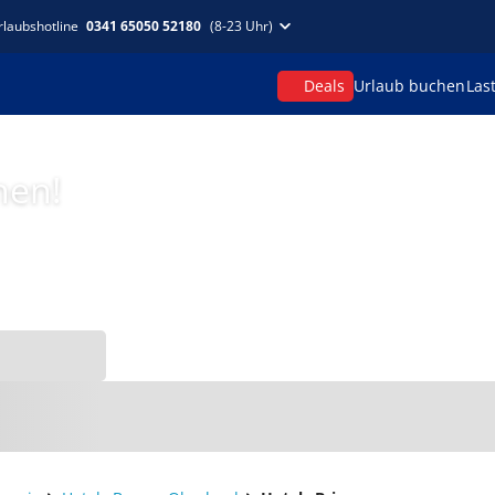
rlaubshotline
0341 65050 52180
(8-23 Uhr)
Deals
Urlaub buchen
Las
hen!