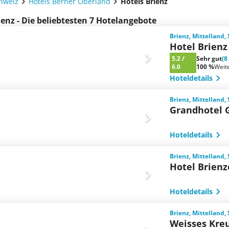
chweiz
Hotels Berner Oberland
Hotels Brienz
ienz - Die beliebtesten 7 Hotelangebote
Brienz, Mittelland,
Hotel Brienz
5.2
/
Sehr gut
(8
6.0
100 %
Weit
Hoteldetails
Brienz, Mittelland,
Grandhotel 
Hoteldetails
Brienz, Mittelland,
Hotel Brienz
Hoteldetails
Brienz, Mittelland,
Weisses Kre