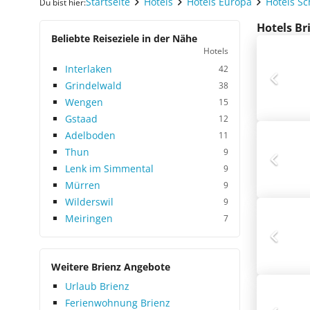
Startseite
Hotels
Hotels Europa
Hotels S
Du bist hier:
Hotels Br
Beliebte Reiseziele in der Nähe
Hotels
Interlaken
42
Grindelwald
38
Wengen
15
Gstaad
12
Adelboden
11
Thun
9
Lenk im Simmental
9
Mürren
9
Wilderswil
9
Meiringen
7
Weitere Brienz Angebote
Urlaub Brienz
Ferienwohnung Brienz