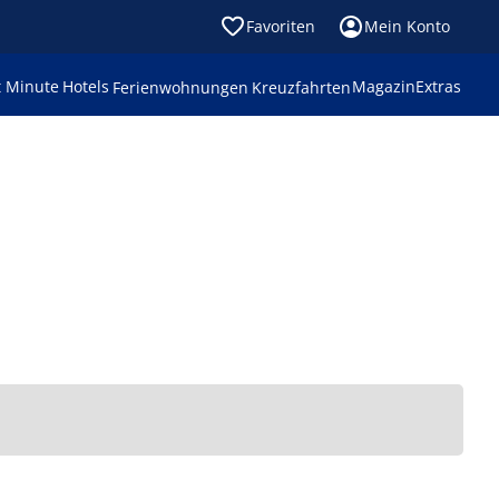
Favoriten
Mein Konto
t Minute
Hotels
Magazin
Extras
Ferienwohnungen
Kreuzfahrten