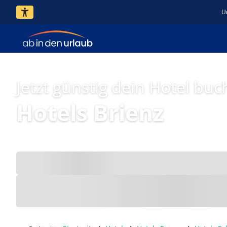
U
Jetzt günstig dein Hotel buc
Hotels Brienz