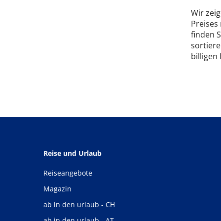
Wir zeig
Preises
finden 
sortiere
billigen
Reise und Urlaub
Reiseangebote
Magazin
ab in den urlaub - CH
ab in den urlaub - AT