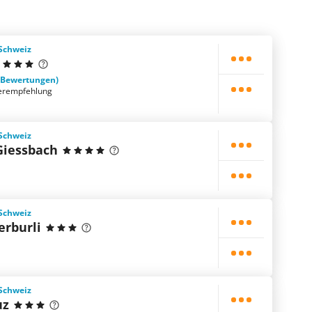
 Schweiz
 Bewertungen)
erempfehlung
 Schweiz
Giessbach
 Schweiz
erburli
 Schweiz
uz