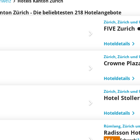
chweiz
Hotels Kanton Zürich
nton Zürich - Die beliebtesten 218 Hotelangebote
Zürich, Zürich un
FIVE Zurich
Hoteldetails
Zürich, Zürich un
Crowne Plaz
Hoteldetails
Zürich, Zürich un
Hotel Stoller
Hoteldetails
Rümlang, Zürich u
Radisson Hot
2.6
/
Schwach
(