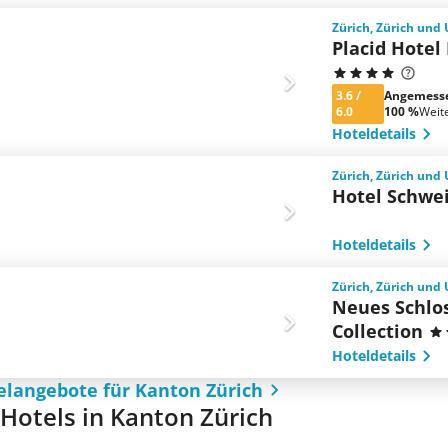
Zürich, Zürich un
Placid Hotel
3.6
/
Angemess
6.0
100 %
Weit
Hoteldetails
Zürich, Zürich un
Hotel Schwei
Hoteldetails
Zürich, Zürich un
Neues Schlos
Collection
Hoteldetails
elangebote für Kanton Zürich
e Hotels in Kanton Zürich