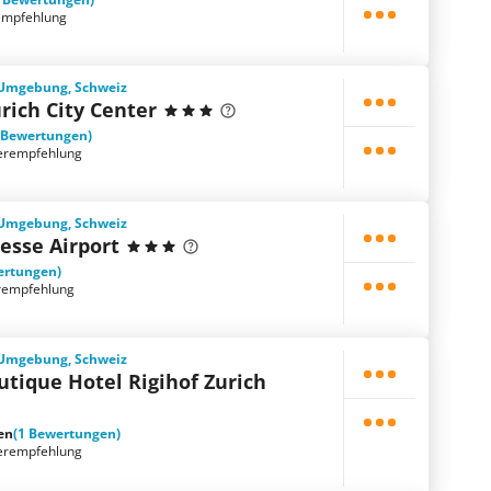
empfehlung
d Umgebung, Schweiz
urich City Center
 Bewertungen)
erempfehlung
d Umgebung, Schweiz
Messe Airport
ertungen)
rempfehlung
d Umgebung, Schweiz
tique Hotel Rigihof Zurich
en
(1 Bewertungen)
erempfehlung