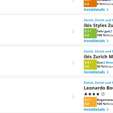
6.0
0 %
Weiter
Hoteldetails
Zürich, Zürich un
ibis Styles Z
5.1
/
Sehr gut
(2
6.0
100 %
Weit
Hoteldetails
Zürich, Zürich un
ibis Zurich 
4.4
/
Gut
(2 Bew
6.0
50 %
Weite
Hoteldetails
Zürich, Zürich un
Leonardo Bou
3.7
/
Angemess
6.0
100 %
Weit
Hoteldetails