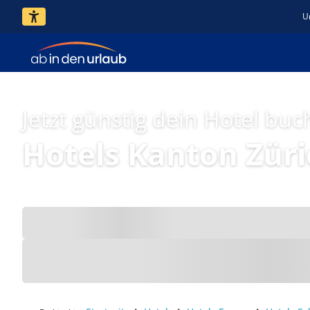
U
Jetzt günstig dein Hotel buc
Hotels Kanton Züri