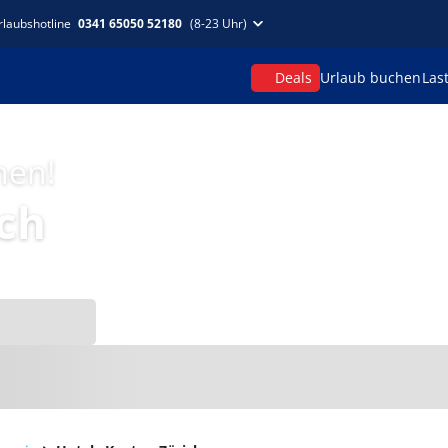
rlaubshotline
0341 65050 52180
(8-23 Uhr)
Deals
Urlaub buchen
Las
hen!
ch