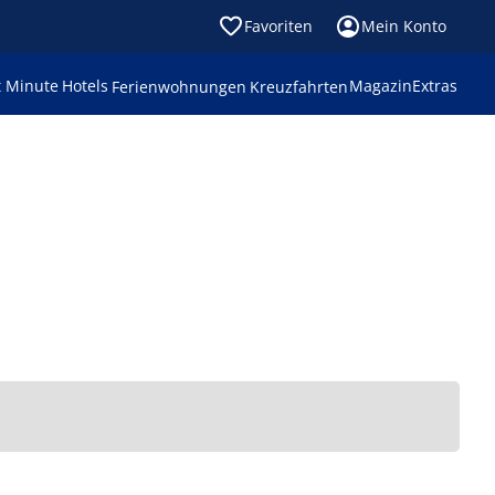
Favoriten
Mein Konto
t Minute
Hotels
Magazin
Extras
Ferienwohnungen
Kreuzfahrten