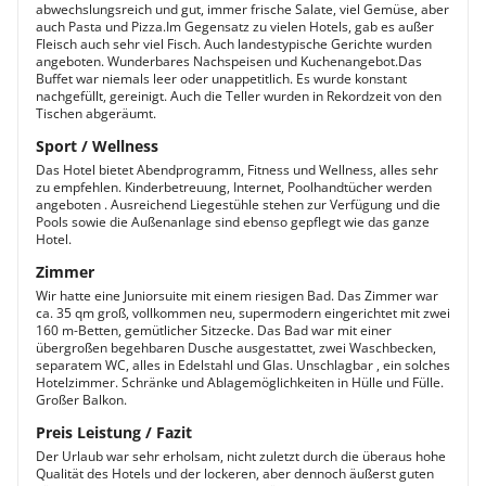
abwechslungsreich und gut, immer frische Salate, viel Gemüse, aber
auch Pasta und Pizza.Im Gegensatz zu vielen Hotels, gab es außer
Fleisch auch sehr viel Fisch. Auch landestypische Gerichte wurden
angeboten. Wunderbares Nachspeisen und Kuchenangebot.Das
Buffet war niemals leer oder unappetitlich. Es wurde konstant
nachgefüllt, gereinigt. Auch die Teller wurden in Rekordzeit von den
Tischen abgeräumt.
Sport / Wellness
Das Hotel bietet Abendprogramm, Fitness und Wellness, alles sehr
zu empfehlen. Kinderbetreuung, Internet, Poolhandtücher werden
angeboten . Ausreichend Liegestühle stehen zur Verfügung und die
Pools sowie die Außenanlage sind ebenso gepflegt wie das ganze
Hotel.
Zimmer
Wir hatte eine Juniorsuite mit einem riesigen Bad. Das Zimmer war
ca. 35 qm groß, vollkommen neu, supermodern eingerichtet mit zwei
160 m-Betten, gemütlicher Sitzecke. Das Bad war mit einer
übergroßen begehbaren Dusche ausgestattet, zwei Waschbecken,
separatem WC, alles in Edelstahl und Glas. Unschlagbar , ein solches
Hotelzimmer. Schränke und Ablagemöglichkeiten in Hülle und Fülle.
Großer Balkon.
Preis Leistung / Fazit
Der Urlaub war sehr erholsam, nicht zuletzt durch die überaus hohe
Qualität des Hotels und der lockeren, aber dennoch äußerst guten