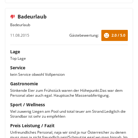
Badeurlaub
Badeurlaub
11.08.2015
Gästebewertung:
2.0 / 5.0
Lage
Top Lage
Service
kein Service obwohl Vollpension
Gastronomie
Stinkende Eier zum Frühstück waren der Höhepunkt.Das war dem
Personal aber auch egal. Hauptsache Massenabfertigung.
Sport / Wellness
Viel zuwenig Liegen am Pool und total teuer am Strand.Lediglich die
Strandbar ist sehr zu empfehlen
Preis Leistung / Fazit
Unfreundliches Personal, naja wir sind ja nur Österreicher zu denen
muss man ja nicht freundlich sein!Schmutzig egal wo man hinsah. Im