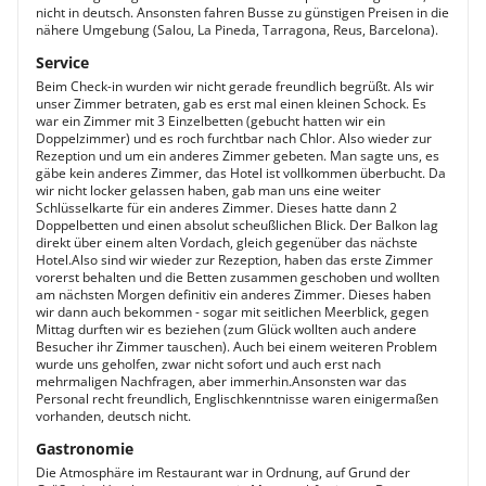
nicht in deutsch. Ansonsten fahren Busse zu günstigen Preisen in die
nähere Umgebung (Salou, La Pineda, Tarragona, Reus, Barcelona).
Service
Beim Check-in wurden wir nicht gerade freundlich begrüßt. Als wir
unser Zimmer betraten, gab es erst mal einen kleinen Schock. Es
war ein Zimmer mit 3 Einzelbetten (gebucht hatten wir ein
Doppelzimmer) und es roch furchtbar nach Chlor. Also wieder zur
Rezeption und um ein anderes Zimmer gebeten. Man sagte uns, es
gäbe kein anderes Zimmer, das Hotel ist vollkommen überbucht. Da
wir nicht locker gelassen haben, gab man uns eine weiter
Schlüsselkarte für ein anderes Zimmer. Dieses hatte dann 2
Doppelbetten und einen absolut scheußlichen Blick. Der Balkon lag
direkt über einem alten Vordach, gleich gegenüber das nächste
Hotel.Also sind wir wieder zur Rezeption, haben das erste Zimmer
vorerst behalten und die Betten zusammen geschoben und wollten
am nächsten Morgen definitiv ein anderes Zimmer. Dieses haben
wir dann auch bekommen - sogar mit seitlichen Meerblick, gegen
Mittag durften wir es beziehen (zum Glück wollten auch andere
Besucher ihr Zimmer tauschen). Auch bei einem weiteren Problem
wurde uns geholfen, zwar nicht sofort und auch erst nach
mehrmaligen Nachfragen, aber immerhin.Ansonsten war das
Personal recht freundlich, Englischkenntnisse waren einigermaßen
vorhanden, deutsch nicht.
Gastronomie
Die Atmosphäre im Restaurant war in Ordnung, auf Grund der