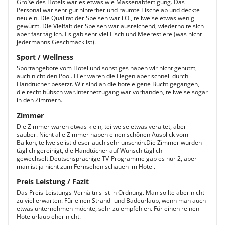
Größe des Hotels war es etwas wie Massenabfertigung. Das
Personal war sehr gut hinterher und räumte Tische ab und deckte
neu ein. Die Qualität der Speisen war i.O., teilweise etwas wenig
gewürzt. Die Vielfalt der Speisen war ausreichend, wiederholte sich
aber fast täglich. Es gab sehr viel Fisch und Meerestiere (was nicht
jedermanns Geschmack ist).
Sport / Wellness
Sportangebote vom Hotel und sonstiges haben wir nicht genutzt,
auch nicht den Pool. Hier waren die Liegen aber schnell durch
Handtücher besetzt. Wir sind an die hoteleigene Bucht gegangen,
die recht hübsch war.Internetzugang war vorhanden, teilweise sogar
in den Zimmern.
Zimmer
Die Zimmer waren etwas klein, teilweise etwas veraltet, aber
sauber. Nicht alle Zimmer haben einen schönen Ausblick vom
Balkon, teilweise ist dieser auch sehr unschön.Die Zimmer wurden
täglich gereinigt, die Handtücher auf Wunsch täglich
gewechselt.Deutschsprachige TV-Programme gab es nur 2, aber
man ist ja nicht zum Fernsehen schauen im Hotel.
Preis Leistung / Fazit
Das Preis-Leistungs-Verhältnis ist in Ordnung. Man sollte aber nicht
zu viel erwarten. Für einen Strand- und Badeurlaub, wenn man auch
etwas unternehmen möchte, sehr zu empfehlen. Für einen reinen
Hotelurlaub eher nicht.