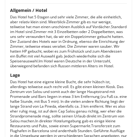
Allgemein / Hotel
Das Hotel hat 5 Etagen und sehr viele Zimmer, die alle einheitlich,
aber relativ klein sind. Meerblick-Zimmer gib es nur wenige,
teilweise hat man einen unschönen Ausblick auf Vordächer.Standard
im Hotel sind Zimmer mit 3 Einzelbetten oder 2 Doppelbetten, was
uns sehr verwundert hat, da wir ein Doppelzimmer gebucht hatten.
Der Zustand des Hotels war in Ordnung, ebenso die Einrichtung der
Zimmer, teilweise etwas veraltet. Die Zimmer waren sauber. Wir
hatten HP gebucht, wobei es zum Frühstück und zum Abendessen
ein Buffet mit viel Auswahl gab. Jedoch wiederholte sich die
Speisenauswahl.Im Hotel waren Deutsche in der Unterzahl,
überwiegend befanden sich Russen mittleren Alters im Hotel.
Lage
Das Hotel hat eine eigene kleine Bucht, die sehr hübsch ist,
allerdings teilweise auch recht voll. Es gibt einen kleinen Kiosk. Das
Zentrum von Salou und somit auch der lange Hauptstrand mit
Promenade und Bars liegen in etwa 3 km Entfernung (zu Fuß ca. eine
halbe Stunde, mit Bus 5 min). In die vielen andere Richtung liegt der
lange Strand von La Pineda, ebenfalls ca. 3 km entfernt. Wer es also
eher ruhig mag, ist auf dem Cap Salou genau richtig, wer eher die
Strandpromenade mag, sollte seinen Urlaub direkt im Zentrum von
Salou machen.In direkter Hotelumgebung gab es einige kleine
Restaurants und Pubs, sowie einen Supermarkt.Transferzeit zum
Flughafen in Barcelona sind anderthalb Stunden. Geführte Ausflüge
in die Umgebung werden in verschiedenen Sprachen angeboten, nur