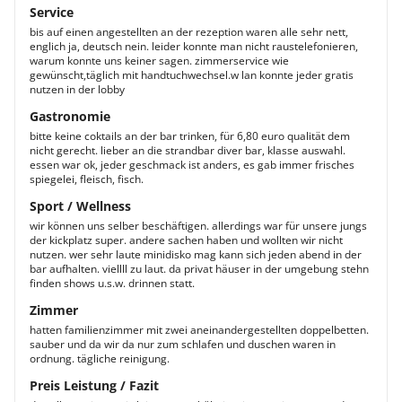
Service
bis auf einen angestellten an der rezeption waren alle sehr nett,
englich ja, deutsch nein. leider konnte man nicht raustelefonieren,
warum konnte uns keiner sagen. zimmerservice wie
gewünscht,täglich mit handtuchwechsel.w lan konnte jeder gratis
nutzen in der lobby
Gastronomie
bitte keine coktails an der bar trinken, für 6,80 euro qualität dem
nicht gerecht. lieber an die strandbar diver bar, klasse auswahl.
essen war ok, jeder geschmack ist anders, es gab immer frisches
spiegelei, fleisch, fisch.
Sport / Wellness
wir können uns selber beschäftigen. allerdings war für unsere jungs
der kickplatz super. andere sachen haben und wollten wir nicht
nutzen. wer sehr laute minidisko mag kann sich jeden abend in der
bar aufhalten. viellll zu laut. da privat häuser in der umgebung stehn
finden shows u.s.w. drinnen statt.
Zimmer
hatten familienzimmer mit zwei aneinandergestellten doppelbetten.
sauber und da wir da nur zum schlafen und duschen waren in
ordnung. tägliche reinigung.
Preis Leistung / Fazit