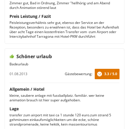
Zimmer gut, Bad in Ordnung, Zimmer "hellhörig und am Abend
durch Animation störend laut
Preis Leistung / Fazit
Peisleistungsverhältnis sehr gut, ebenso der Service an der
Rezeption, besonders zu erwähnen ist, dass das Hotel bei Aufenthalt
über acht Tage einen kostenfreien Transfer vom -zum Airport oder
Intercitybahnhof Tarragona mit Hotel-PKW durchführt
Schöner urlaub
Badeurlaub
01.08.2013
Gästebewertung:
3.3 / 5.0
Allgemein / Hotel
kleine, saubere anlage mit fussballplatz. familiär. wer keine
animation brauch ist hier super aufgehoben.
Lage
transfer zum airport mit taxi ca 1 stunde 120 euro.zum strand 5
gehminuten einkaufsmöglichkeiten um die ecke, schöne
strandpromenade, keine hektik, kein massentourismus