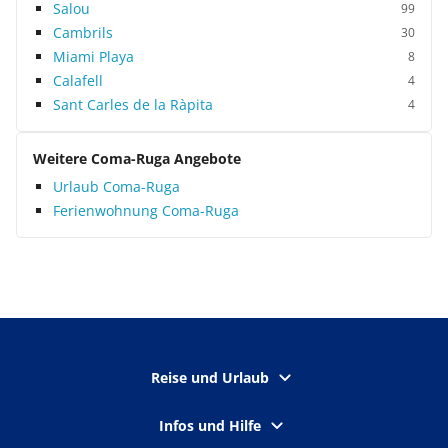
Salou
99
Cambrils
30
Miami Playa
8
Calafell
4
Sant Carles de la Ràpita
4
Weitere Coma-Ruga Angebote
Urlaub Coma-Ruga
Ferienwohnung Coma-Ruga
Reise und Urlaub
Infos und Hilfe