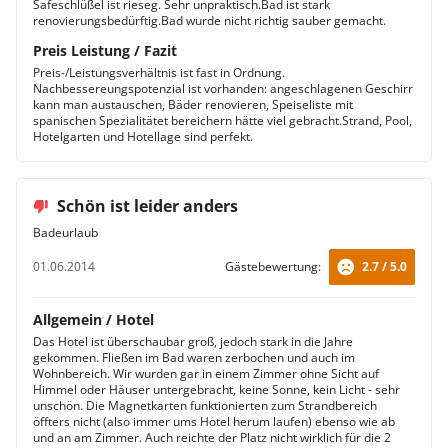
Safeschlüßel ist rieseg. Sehr unpraktisch.Bad ist stark
renovierungsbedürftig.Bad wurde nicht richtig sauber gemacht.
Preis Leistung / Fazit
Preis-/Leistungsverhältnis ist fast in Ordnung.
Nachbessereungspotenzial ist vorhanden: angeschlagenen Geschirr
kann man austauschen, Bäder renovieren, Speiseliste mit
spanischen Spezialitätet bereichern hätte viel gebracht.Strand, Pool,
Hotelgarten und Hotellage sind perfekt.
Schön ist leider anders
Badeurlaub
01.06.2014
Gästebewertung:
2.7 / 5.0
Allgemein / Hotel
Das Hotel ist überschaubar groß, jedoch stark in die Jahre
gekommen. Fließen im Bad waren zerbochen und auch im
Wohnbereich. Wir wurden gar in einem Zimmer ohne Sicht auf
Himmel oder Häuser untergebracht, keine Sonne, kein Licht - sehr
unschön. Die Magnetkarten funktionierten zum Strandbereich
öffters nicht (also immer ums Hotel herum laufen) ebenso wie ab
und an am Zimmer. Auch reichte der Platz nicht wirklich für die 2