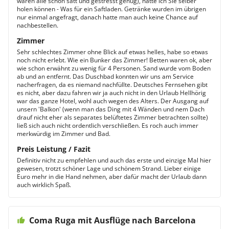
waren alle schon satt und gestresst genug), hatte ich Sie selber
holen können - Was für ein Saftladen. Getränke wurden im übrigen
nur einmal angefragt, danach hatte man auch keine Chance auf
nachbestellen.
Zimmer
Sehr schlechtes Zimmer ohne Blick auf etwas helles, habe so etwas
noch nicht erlebt. Wie ein Bunker das Zimmer! Betten waren ok, aber
wie schon erwähnt zu wenig für 4 Personen. Sand wurde vom Boden
ab und an entfernt. Das Duschbad konnten wir uns am Service
nacherfragen, da es niemand nachfüllte. Deutsches Fernsehen gibt
es nicht, aber dazu fahren wir ja auch nicht in den Urlaub Hellhörig
war das ganze Hotel, wohl auch wegen des Alters. Der Ausgang auf
unsern 'Balkon' (wenn man das Ding mit 4 Wänden und nem Dach
drauf nicht eher als separates belüftetes Zimmer betrachten sollte)
ließ sich auch nicht ordentlich verschließen. Es roch auch immer
merkwürdig im Zimmer und Bad.
Preis Leistung / Fazit
Definitiv nicht zu empfehlen und auch das erste und einzige Mal hier
gewesen, trotzt schöner Lage und schönem Strand. Lieber einige
Euro mehr in die Hand nehmen, aber dafür macht der Urlaub dann
auch wirklich Spaß.
Coma Ruga mit Ausflüge nach Barcelona