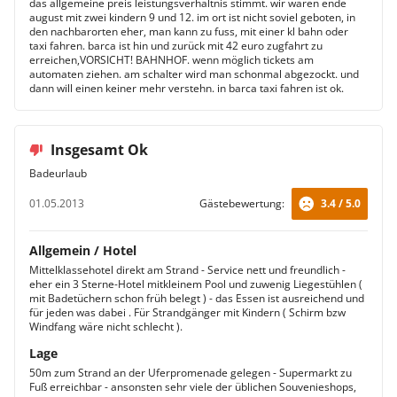
das allgemeine preis leistungsverhältnis stimmt. wir waren ende
august mit zwei kindern 9 und 12. im ort ist nicht soviel geboten, in
den nachbarorten eher, man kann zu fuss, mit einer kl bahn oder
taxi fahren. barca ist hin und zurück mit 42 euro zugfahrt zu
erreichen,VORSICHT! BAHNHOF. wenn möglich tickets am
automaten ziehen. am schalter wird man schonmal abgezockt. und
dann will einen keiner mehr verstehn. in barca taxi fahren ist ok.
Insgesamt Ok
Badeurlaub
01.05.2013
Gästebewertung:
3.4 / 5.0
Allgemein / Hotel
Mittelklassehotel direkt am Strand - Service nett und freundlich -
eher ein 3 Sterne-Hotel mitkleinem Pool und zuwenig Liegestühlen (
mit Badetüchern schon früh belegt ) - das Essen ist ausreichend und
für jeden was dabei . Für Strandgänger mit Kindern ( Schirm bzw
Windfang wäre nicht schlecht ).
Lage
50m zum Strand an der Uferpromenade gelegen - Supermarkt zu
Fuß erreichbar - ansonsten sehr viele der üblichen Souvenieshops,