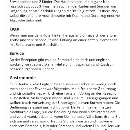
Erwachsenen und 2 Kinder. Die Hauptnationalität ist ganz klar
russisch zu gut 80%, was man auch an den Läden und Ständen der
Umgebung nebst Beschilderungen merkt. Es gibt zwei Essbereiche,
wobei die schönere Aussichtsseite mit Qualm und Durchzug enorme
Abstriche bekommt.
Lage
Wenn man aus dem Hotel hinten herausfällt, öffnet sich der enorm
große und sehr schöne Strand. Entlang an einer netten Promenade
mit Restaurants und Geschäften.
Service
An der Rezeption gibt es eine Person die deutsch und englisch
wackelig kann, sonst ist man vielleicht mit spanisch und Russisch
besser aufgehoben. Schade!
Gastronomie
Kein Deutsch, kein Englisch beim Essen war schon schwierig, doch
mein absoluter Favorit war folgendes. Mein Frau hatte Geburtstag
und wir schafften es wirklich eine Torte am Vortag an der Rezeption
zu bestellen. An besagten Abend sind wir zum Essen gegangen und
wollten (nach Vorweisung der Unterlagen) diesen Kuchen haben. Die
Bedienung verstand uns nicht und wir klärten mit einem netten
Nachbarn die Lage, nur die Bedienung war wohl nicht interessiert
und verschwand. Jedes mal wenn Sie in unsere Nähe kam, drehte Sie
sich um und verschwand. Nach 2 Stunden warten und involvieren
anderem Personals, leitender Personen und vielem Hin und Her (wir