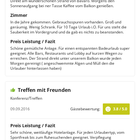
Direkt am wunderschönen Strand von Bavaro. Morgens den
Sonnenaufgang bei ner Tasse Kaffee vom Balkon genießen.
Zimmer
In die Jahre gekommen. Gebrauchsspuren vorhanden. Groß und
geräumig. Wenig Schrank. Für 10 Tage Urlaub i.O. Für uns steht die
Sauberkeit im Vordergrund und da gab es nichts zu beanstanden.
Preis Leistung / Fazit
Schöne gemütliche Anlage. Für einen entspannten Badeurlaub super
geeignet. Alle Bars, Restaurants und Lobby auf kurzen Wegen zu
erreichen. Der Strand direkt unter unserem Balkon wurde jeden
Morgen gereinigt ( angeschwemmte Algen und Müll den die
Urlauber hinterlassen haben)
Treffen mit Freunden
Konferenz/Treffen
09.09.2016
Gästebewertung:
3.8 / 5.0
Preis Leistung / Fazit
Sehr schöne, weitläufige Hotelanlage. Für jeden Urlaubertyp, vom
Sportfreak bis zum Ruhesuchenden geeignet. Verpflegung