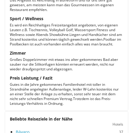
Das Angebot ist Reichhaltig in Buffetform und für uns sehr gut
gewesen, am meisten kann man das Gourmeessen im eigenen
Restaurant empfehlen.
Sport / Wellness
Es wird ein Reichhaltiges Freizeitangebot angeboten, von eigenen
Leuten z.B. Tischtennis, Volleyball Golf, Wassersport Fitness und
Wellness sowie Abends Showbühne.Liegen und Handtücher sind am
Strand kostenlos und können täglich gewechselt werden.Poolbar im
Poolbecken ist auch vorhanden einfach alles was man braucht.
Zimmer
Großes Doppelzimmer mit etwas ins alter gekommenes Bad aber
sauber nur die Silikonfugen könnten erneuert werden, nicht nur
wieder draufgespritzt und abgezogen.
Preis Leistung / Fazit
Gutes in die Jahre gekommenes Familienhotel mit toller in
Strandnähe angelegter Außenanlage, leider W-Lahn kostenlos nur
an einer Stelle der Anlage zu erhalten, sonst sehr teuer mit dem
nicht sehr schnellen Premium Vertrag.Trotzdem ist das Preis-
Leistungs-Verhältnis in Ordnung.
Beliebte Reiseziele in der Nähe
Hotels
Bávaro
37