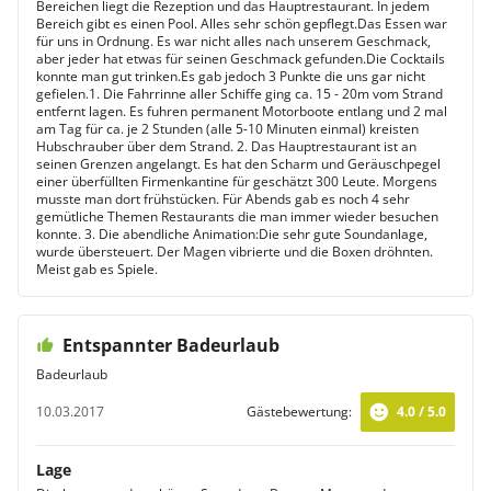
Bereichen liegt die Rezeption und das Hauptrestaurant. In jedem
Bereich gibt es einen Pool. Alles sehr schön gepflegt.Das Essen war
für uns in Ordnung. Es war nicht alles nach unserem Geschmack,
aber jeder hat etwas für seinen Geschmack gefunden.Die Cocktails
konnte man gut trinken.Es gab jedoch 3 Punkte die uns gar nicht
gefielen.1. Die Fahrrinne aller Schiffe ging ca. 15 - 20m vom Strand
entfernt lagen. Es fuhren permanent Motorboote entlang und 2 mal
am Tag für ca. je 2 Stunden (alle 5-10 Minuten einmal) kreisten
Hubschrauber über dem Strand. 2. Das Hauptrestaurant ist an
seinen Grenzen angelangt. Es hat den Scharm und Geräuschpegel
einer überfüllten Firmenkantine für geschätzt 300 Leute. Morgens
musste man dort frühstücken. Für Abends gab es noch 4 sehr
gemütliche Themen Restaurants die man immer wieder besuchen
konnte. 3. Die abendliche Animation:Die sehr gute Soundanlage,
wurde übersteuert. Der Magen vibrierte und die Boxen dröhnten.
Meist gab es Spiele.
Entspannter Badeurlaub
Badeurlaub
10.03.2017
Gästebewertung:
4.0 / 5.0
Lage