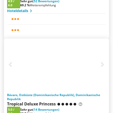
4.9
/
Sehr gut
(52 Bewertungen)
6.0
69.2 %
Weiterempfehlung
Hoteldetails
Bávaro, Ostküste (Dominikanische Republik), Dominikanische
Republik
Tropical Deluxe Princess
5.0
/
Sehr gut
(14 Bewertungen)