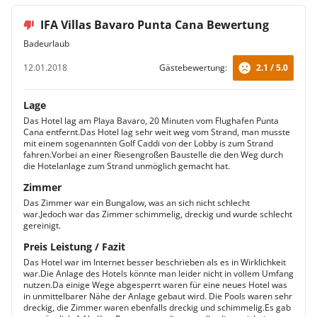
IFA Villas Bavaro Punta Cana Bewertung
Badeurlaub
12.01.2018
Gästebewertung:
2.1 / 5.0
Lage
Das Hotel lag am Playa Bavaro, 20 Minuten vom Flughafen Punta
Cana entfernt.Das Hotel lag sehr weit weg vom Strand, man musste
mit einem sogenannten Golf Caddi von der Lobby is zum Strand
fahren.Vorbei an einer Riesengroßen Baustelle die den Weg durch
die Hotelanlage zum Strand unmöglich gemacht hat.
Zimmer
Das Zimmer war ein Bungalow, was an sich nicht schlecht
war.Jedoch war das Zimmer schimmelig, dreckig und wurde schlecht
gereinigt.
Preis Leistung / Fazit
Das Hotel war im Internet besser beschrieben als es in Wirklichkeit
war.Die Anlage des Hotels könnte man leider nicht in vollem Umfang
nutzen.Da einige Wege abgesperrt waren für eine neues Hotel was
in unmittelbarer Nähe der Anlage gebaut wird. Die Pools waren sehr
dreckig, die Zimmer waren ebenfalls dreckig und schimmelig.Es gab