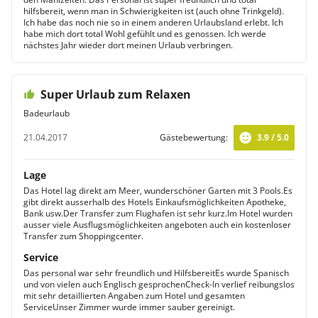
hilfsbereit, wenn man in Schwierigkeiten ist (auch ohne Trinkgeld).
Ich habe das noch nie so in einem anderen Urlaubsland erlebt. Ich
habe mich dort total Wohl gefühlt und es genossen. Ich werde
nächstes Jahr wieder dort meinen Urlaub verbringen.
Super Urlaub zum Relaxen
Badeurlaub
21.04.2017
Gästebewertung:
3.9 / 5.0
Lage
Das Hotel lag direkt am Meer, wunderschöner Garten mit 3 Pools.Es
gibt direkt ausserhalb des Hotels Einkaufsmöglichkeiten Apotheke,
Bank usw.Der Transfer zum Flughafen ist sehr kurz.Im Hotel wurden
ausser viele Ausflugsmöglichkeiten angeboten auch ein kostenloser
Transfer zum Shoppingcenter.
Service
Das personal war sehr freundlich und HilfsbereitEs wurde Spanisch
und von vielen auch Englisch gesprochenCheck-In verlief reibungslos
mit sehr detaillierten Angaben zum Hotel und gesamten
ServiceUnser Zimmer wurde immer sauber gereinigt.