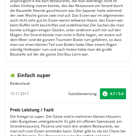
ursprünglich 4 Ala Kart Restaurants, die man allerdings nicht im
vollen Umfang nutzen könnte, das das Restaurant am Strand durch
die Baustelle Abends geschlossen war.Der Japaner hatte während
der zwei Woche ganze zwei mal auf. Das Essen war im allgemeinen
auch nicht sehr gut.Im Essen waren teilweise Haare, das Essen war
beim Buffet nicht beschriftet und undefinierbar.Die Sachen die man
kannte schlugen einigen Gästen, unter anderem auch mir auf den
Magen. Am Strand könnte man nicht in Ruhe liegen, vor einem auf
dem Meer sind die ganzen Touristen Boote rum gefahren, so dass
man nur einen kleinen Teil zum Baden hatte.Über einem flogen
ständig Helikopter rum und nach hinten hätte man die große
Baustelle auf der die ganze Zeit Bau Lärm war.
Einfach super
Badeurlaub
15.11.2017
Gästebewertung:
4.7 / 5.0
Preis Leistung / Fazit
Die Anlage ist super. Die Gäste sind in mehreren kleinen Häusern
oder Bungalows untergebracht. Es gibt ein offenen Speisesaal, ein
Strandrestaurant, Pizzeria und noch drei andere Restaurants, wo
man sich zum Essen anmelden kann. Daher gibt es nie ein Chaos bei
den Mahlzeiten. Das Personal ist super freundlich und total