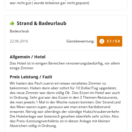
war nicht gut ( wurde teilweise gar nicht geputzt)
Strand & Badeurlaub
Badeurlaub
22.06.2016
Gästebewertung:
3.1 / 5.0
Allgemein / Hotel
Das Hotel ist in einigen Bereichen renovierungsbedürftig, vor allem
einige Zimmer
Preis Leistung / Fazit
Wir hatten das Pech zuerst ein etwas veraltetes Zimmer zu
bekommen. Haben dann aber sofort für 10 Dollar/Tag upgedatet,
das neue Zimmer war dann völlig Ok . Das Essen im Hotel war auch
in Ordnung. Sehr gut war das Essen in den 3 Themen-Restaurants,
die man jeweils 1 Mal in der Woche nutzen konnten. Der Strand und
das Meer waren super, genauso wie man einen Karibikstrand
erwartet. Nervig war allerdings der ständige Hubschrauberverkehr.
Die Hotelanlage war botanisch gesehen ebenfalls sehr schön. Also
das Preis-/Leistungsverhältnis ist in dieser Anlage mit kleinen
Abstrichen völlig in Ordnung.