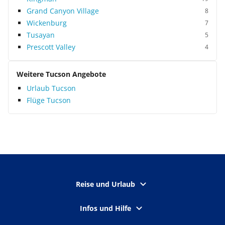
Grand Canyon Village
8
Wickenburg
7
Tusayan
5
Prescott Valley
4
Weitere Tucson Angebote
Urlaub Tucson
Flüge Tucson
Reise und Urlaub
Infos und Hilfe