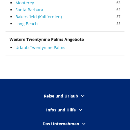
Monterey
63
Santa Barbara
62
Bakersfield (Kalifornien)
57
Long Beach
55
Weitere Twentynine Palms Angebote
Urlaub Twentynine Palms
Reise und Urlaub
Infos und Hilfe
Das Unternehmen