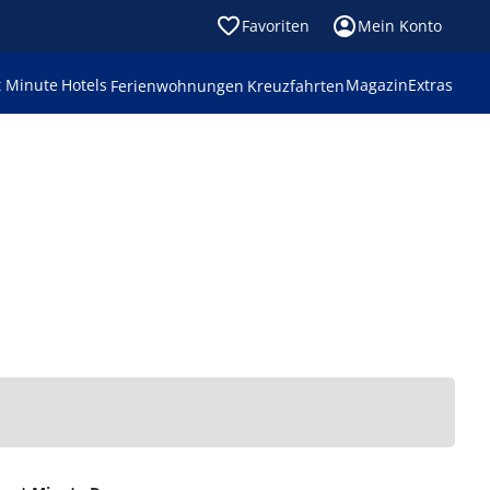
Favoriten
Mein Konto
t Minute
Hotels
Magazin
Extras
Ferienwohnungen
Kreuzfahrten