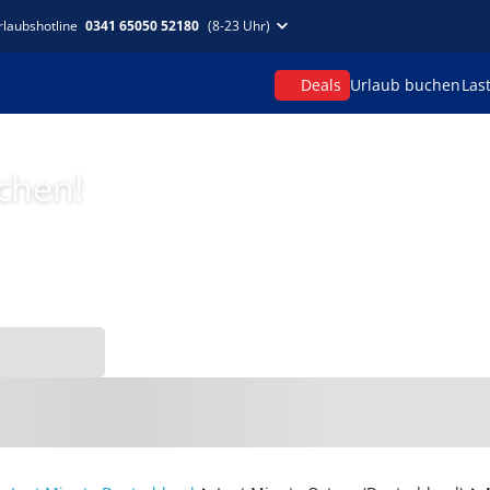
rlaubshotline
0341 65050 52180
(8-23 Uhr)
Deals
Urlaub buchen
Las
uchen!