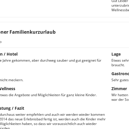
Gut Leider
unterzubri
Wellnessbe
ner Familienkurzurlaub
b
n / Hotel
Lage
ie Jahre gekommen, aber durchweg sauber und gut geeignet für
Etwas sehr 
braucht.
Gastron
nicht meckern.
Sehr gutes
Wellness
Zimmer
etwas die Angebote und Möglichkeiten für ganz kleine Kinder.
Wir hatten
war der So
stung / Fazit
durchaus weiter empfehlen und auch wir werden wieder kommen
014 das neue Erlebnisbad fertig ist, werden auch die Kinder mehr
öglichkeiten haben, so dass wir voraussichtlich auch wieder
ürden.