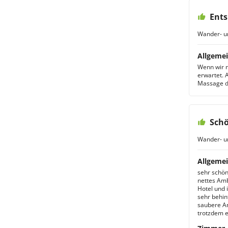
Ents
Wander- u
Allgemei
Wenn wir n
erwartet. 
Massage d
Schö
Wander- u
Allgemei
sehr schön
nettes Amb
Hotel und 
sehr behin
saubere Anl
trotzdem e