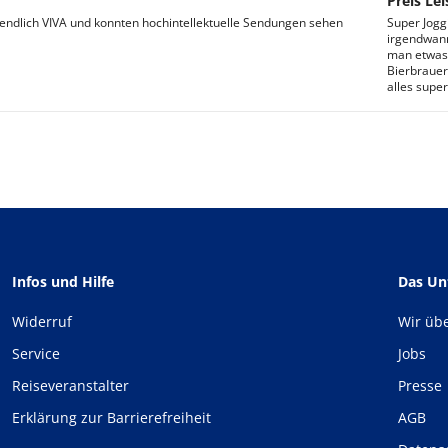
Preis Lei
 endlich VIVA und konnten hochintellektuelle Sendungen sehen
Super Jogg
irgendwann
man etwas 
Bierbrauer
alles super!
Infos und Hilfe
Das U
Widerruf
Wir üb
Service
Jobs
Reiseveranstalter
Presse
Erklärung zur Barrierefreiheit
AGB