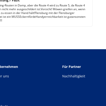
stung / Fazit
ing-Routen in Damp, aber die Route 4 wird zu Route 5, da Route 4
 nicht mehr ausgeschildert ist.Vorsicht! Möwen greifen an, wenn
zu essen in der Hand hält!Flensburg mit der Flensburger
ei ist ein MUSSEckernfördeHandyerreichbarkeit ist gutansonsten
!!
nternehmen
Für Partner
er uns
Nachhaltigkeit