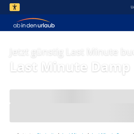
U
Jetzt günstig Last Minute b
Last Minute Damp