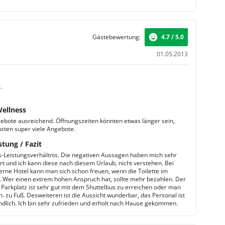
Gästebewertung:
4.7 / 5.0
01.05.2013
.
Wellness
gebote ausreichend. Öffnungszeiten könnten etwas länger sein,
sten super viele Angebote.
stung / Fazit
s-Leistungsverhältnis. Die negativen Aussagen haben mich sehr
rt und ich kann diese nach diesem Urlaub, nicht verstehen. Bei
erne Hotel kann man sich schon freuen, wenn die Toilette im
. Wer einen extrem hohen Anspruch hat, sollte mehr bezahlen. Der
 Parkplatz ist sehr gut mit dem Shuttelbus zu erreichen oder man
n. zu Fuß. Desweiteren ist die Aussicht wunderbar, das Personal ist
ndlich. Ich bin sehr zufrieden und erholt nach Hause gekommen.