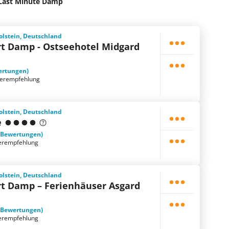
Last Minute Damp
lstein, Deutschland
rt Damp - Ostseehotel Midgard
ertungen)
terempfehlung
lstein, Deutschland
e
 Bewertungen)
erempfehlung
lstein, Deutschland
rt Damp – Ferienhäuser Asgard
 Bewertungen)
erempfehlung