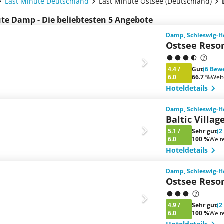
Last Minute Deutschland
Last Minute Ostsee (Deutschland)
te Damp - Die beliebtesten 5 Angebote
Damp, Schleswig-Ho
Ostsee Reso
4.4
/
Gut
(6 Bew
6.0
66.7 %
Wei
Hoteldetails
Damp, Schleswig-Ho
Baltic Villag
5.1
/
Sehr gut
(2
6.0
100 %
Weit
Hoteldetails
Damp, Schleswig-Ho
Ostsee Reso
4.9
/
Sehr gut
(2
6.0
100 %
Weit