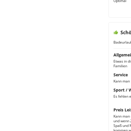
Optimal
Schö
Badeurlau
Allgemei
Etwas in d
Familien
Service
Kann man 
Sport / 
Es fehlen 
Preis Lei
Kann man 
und wenn 2
Spaß und M
kommen w