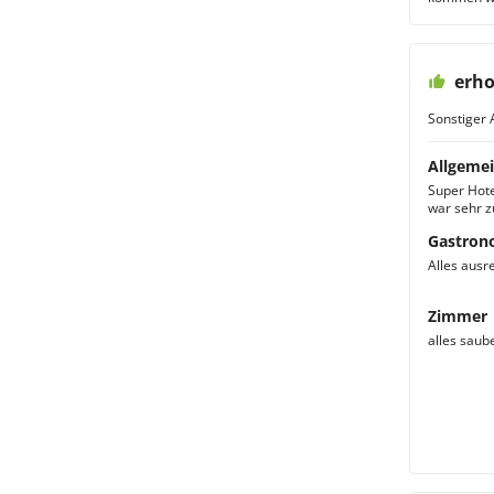
erho
Sonstiger 
Allgemei
Super Hotel
war sehr z
Gastron
Alles ausr
Zimmer
alles saub