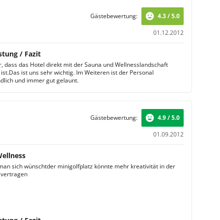
Gästebewertung:
4.3 / 5.0
01.12.2012
stung / Fazit
er, dass das Hotel direkt mit der Sauna und Wellnesslandschaft
st.Das ist uns sehr wichtig. Im Weiteren ist der Personal
dlich und immer gut gelaunt.
Gästebewertung:
4.9 / 5.0
01.09.2012
Wellness
 man sich wünschtder minigolfplatz könnte mehr kreativität in der
 vertragen