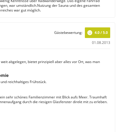
 wenig Kenntnisse über Radwanderwege. Das eigene Fahrrad
ngen, war umständlich.Nutzung der Sauna und des gesamten
reiches war gut möglich.
Gästebewertung:
4.0 / 5.0
01.08.2013
weit abgelegen, bietet prinzipiell aber alles vor Ort, was man
omie
 und reichhaltiges Frühstück.
 ein sehr schönes Familienzimmer mit Blick aufs Meer. Traumhaft
nnenaufgang durch die riesigen Glasfenster direkt mit zu erleben.