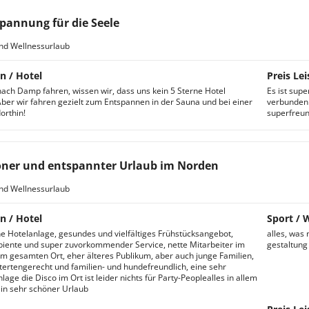
pannung für die Seele
nd Wellnessurlaub
n / Hotel
Preis Lei
ach Damp fahren, wissen wir, dass uns kein 5 Sterne Hotel
Es ist sup
Aber wir fahren gezielt zum Entspannen in der Sauna und bei einer
verbunden i
orthin!
superfreun
ner und entspannter Urlaub im Norden
nd Wellnessurlaub
n / Hotel
Sport / 
e Hotelanlage, gesundes und vielfältiges Frühstücksangebot,
alles, was
iente und super zuvorkommender Service, nette Mitarbeiter im
gestaltung
im gesamten Ort, eher älteres Publikum, aber auch junge Familien,
tertengerecht und familien- und hundefreundlich, eine sehr
age die Disco im Ort ist leider nichts für Party-Peoplealles in allem
in sehr schöner Urlaub