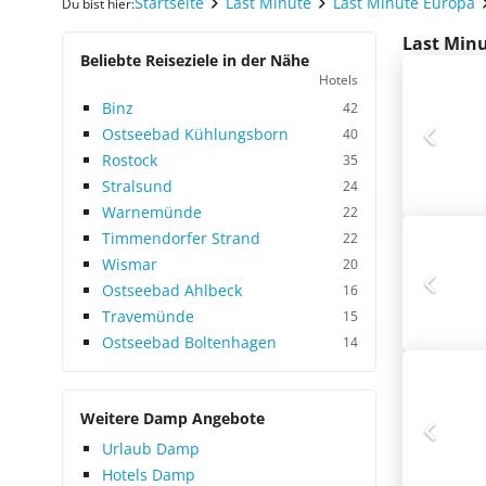
Startseite
Last Minute
Last Minute Europa
Du bist hier:
Last Minu
Beliebte Reiseziele in der Nähe
Hotels
Binz
42
Ostseebad Kühlungsborn
40
Rostock
35
Stralsund
24
Warnemünde
22
Timmendorfer Strand
22
Wismar
20
Ostseebad Ahlbeck
16
Travemünde
15
Ostseebad Boltenhagen
14
Weitere Damp Angebote
Urlaub Damp
Hotels Damp