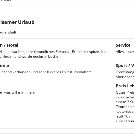
lsamer Urlaub
Aufenthalt
n / Hotel
Service
, alles sauber, sehr freundliches Personal, Frühstück spitze. Ich
Alles super
ufrieden und würde nochmal buchen.
omie
Sport / 
eichend vorhanden und sehr leckeres Frühstücksbuffett.
Freizeitan
aber anson
Preis Lei
er, was will man mehr
Gutes Prei
verunsiche
einem 3 St
Zimmer ist
kostenlose
läuft 10 mi
super freu