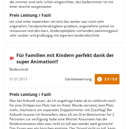
die zimmer sind sehr schön eingerichtet, das badezimmer ist mit
einer dusche ausgestattet
Preis Leistung / Fazit
wir sind mitte september verreist das wetter war noch sehr
angenehm, handyverbindungkein problem, angenehme preise im
restaurant und den bars, kinderspielplatz vorhanden,swimmingpool
sehr sauber und großzügig mit eigenem kinderabschnitt
Für Familien mit Kindern perfekt dank der
super Animation!!
Badeurlaub
01.07.2013
Gästebewertung:
3.3 / 5.0
Preis Leistung / Fazit
War bei Ankunft sauer, da ich angefragt hatte ob es vielleicht noch
für eine Drittperson Platz hat im Hotel. Wurde verneint, kein Platz
mehr, höchstens ein separates Doppelzimmer mit Zuschlag! Bei
Ankunft musste ich feststellen, dass ich ein Drei-Bettzimmer für 2
Personen zur verfügung habe eine Woche! Ansonsten hat die
Kinderanimation alles was nicht so toll war wieder wett gemacht!
Das Essen war ein bisschen eintönig. Der Strand nicht so toll, kann