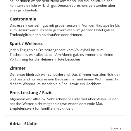
Kellnerinnen waren sehr zuvorkommend und freundlich. Leider
konnten sie nicht wirklich gut Deutsch sprechen, verstanden aber
alles größtenteils.
Gastronomie
Das essen war sehr gut mit großer auswahl. Von der Haptspeiße bis
zum Desert war alles sehr gut vertreten. Im ganzen Hotel gab es
Trinkmöglichkeiten ob draußen oder drinnen.
Sport / Wellness
Jeden Tag gab es Freizeitangebote vom Volleyball bis zum
Tischtennis war alles dabei. Am Abend gab es immer ene kleine
Vorführung für die kleineren Hotelbesucher.
Zimmer
Der erste Eindruck war schockierend. Das Zimmer war ziemlich klein
und bestand nur aus einem Badezimmer und einem Wohnraum. In
diesem Wohnraum standen ein Ehe- sowie ein Hochbett.
Preis Leistung / Fazit
Algemein war alles ok. Sehr schwaches internet über W-lan. Leider
hat das Wetter nicht mitgespielt,wir waren dort ende Mai.
Empfelenswert für famillien mit kinder.
Adria - Städte
Hotels