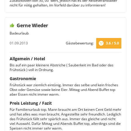
Zusatzkosten von 50, 00  wert, jedoch hat es der Reiseveranstalter
nicht für nötig gehalten, im Vorfeld darüber zu informieren!
Gerne Wieder
Badeurlaub
01.09.2013
Gästebewertung:
3.6 / 5.0
Allgemein / Hotel
Bis auf ein paar kleinere Abstriche ( Sauberkeit im Bad oder das
Frühstück ) voll in Ordnung.
Gastronomie
Frühstück war ziemlich eintönig. Immer das selbe und kein frisches
Obst oder Gemüse sowie keine Eier. Mittag und Abend Buffet top
aber Essen nicht immer warm.
Preis Leistung / Fazit
Für Familienurlaub top. Mann braucht am Ort keinen Cent Geld mehr
und hat alles was man braucht. Angestellte sehr freundlich. Lediglich
das Frühstück fällt sehr spärlich aus. Immer das gleiche und nicht
viel Auswahl. Dafür Mittag und Abends Buffet top, allerdings sind die
Speisen nicht immer sehr warm.