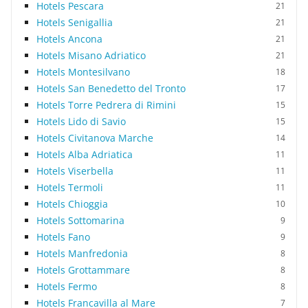
Hotels Pescara
21
Hotels Senigallia
21
Hotels Ancona
21
Hotels Misano Adriatico
21
Hotels Montesilvano
18
Hotels San Benedetto del Tronto
17
Hotels Torre Pedrera di Rimini
15
Hotels Lido di Savio
15
Hotels Civitanova Marche
14
Hotels Alba Adriatica
11
Hotels Viserbella
11
Hotels Termoli
11
Hotels Chioggia
10
Hotels Sottomarina
9
Hotels Fano
9
Hotels Manfredonia
8
Hotels Grottammare
8
Hotels Fermo
8
Hotels Francavilla al Mare
7