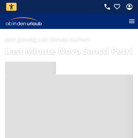
Jetzt günstig Last Minute buchen!
Last Minute Novo Sancti Petri