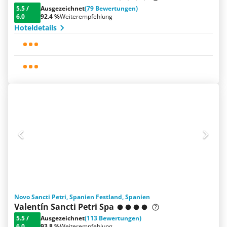
5.5
/
Ausgezeichnet
(79 Bewertungen)
6.0
92.4 %
Weiterempfehlung
Hoteldetails
Novo Sancti Petri, Spanien Festland, Spanien
Valentín Sancti Petri Spa
5.5
/
Ausgezeichnet
(113 Bewertungen)
6.0
93.8 %
Weiterempfehlung