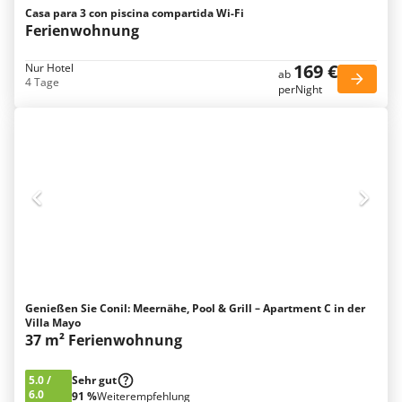
Casa para 3 con piscina compartida Wi-Fi
Ferienwohnung
169 €
Nur Hotel
ab
4 Tage
perNight
Genießen Sie Conil: Meernähe, Pool & Grill – Apartment C in der
Villa Mayo
37 m² Ferienwohnung
5.0
/
Sehr gut
6.0
91 %
Weiterempfehlung