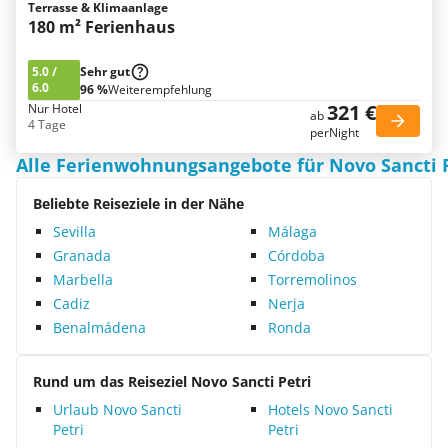
Terrasse & Klimaanlage
180 m² Ferienhaus
5.0
/
Sehr gut
6.0
96 %
Weiterempfehlung
321 €
Nur Hotel
ab
4 Tage
perNight
Alle Ferienwohnungsangebote für Novo Sancti P
Beliebte Reiseziele in der Nähe
Sevilla
Málaga
Granada
Córdoba
Marbella
Torremolinos
Cadiz
Nerja
Benalmádena
Ronda
Rund um das Reiseziel Novo Sancti Petri
Urlaub Novo Sancti
Hotels Novo Sancti
Petri
Petri