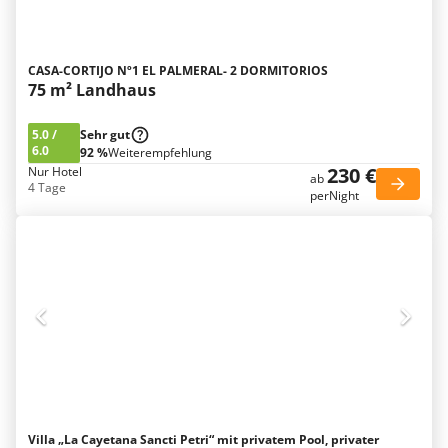
CASA-CORTIJO Nº1 EL PALMERAL- 2 DORMITORIOS
75 m² Landhaus
5.0
/
Sehr gut
6.0
92 %
Weiterempfehlung
230 €
Nur Hotel
ab
4 Tage
perNight
Villa „La Cayetana Sancti Petri“ mit privatem Pool, privater