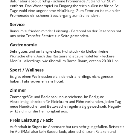
dafür aber absolut ruhig - schöne Promenade / Strand nur 50 m
entfernt. Das Wasserspiel im Eingangsbereich außen ist für heiße
Tage wohl eine angenehme Abkühlung. Zum Zentrum ist es an der
Promenade ein schöner Spaziergang zum Schlendern.
Service
Rundum zufrieden mit der Leistung - Personal an der Rezeption hat
uns beim Transfer-Service zur Seite gestanden.
Gastronomie
Sehr gutes und umfangreiches Frühstück - da bleiben keine
Wünsche offen. Auch das Restaurant ist zu empfehlen - leckere
Menüs - allerdings, wie überall im Barca-Raum, erst ab 20.00 Uhr.
Sport / Wellness
Es gibt einen Wellnessbereich, den wir allerdings nicht genutzt
haben. Fahrradverleih am Hotel.
Zimmer
Zimmergröße und Bad absolut ausreichend. Im Bad gute
Abstellmöglichkeiten für Kleinkram und Föhn vorhanden. Jeden Tag
neue Handtücher und Bettwäsche regelmäßig gewechselt. Negativ
wirkt sich nur die Hellhörigkeit aus.
Preis Leistung / Fazit
Aufenthalt in Sitges im Antemare hat uns sehr gut gefallen. Reisezeit
im April/Mai also kein Badeurlaub, aber schön zum Relaxen und