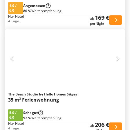
4.0
/
Angemessen
6.0
80 %
Weiterempfehlung
169 €
Nur Hotel
ab
4 Tage
perNight
The Beach Studio by Hello Homes Sitges
35 m² Ferienwohnung
5.0
/
Sehr gut
6.0
92 %
Weiterempfehlung
206 €
Nur Hotel
ab
4 Tage