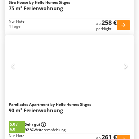
Sira House by Hello Homes Sitges
75 m² Ferienwohnung
258 €
Nur Hotel
ab
4 Tage
perNight
Parellades Apartment by Hello Homes Sitges
90 m² Ferienwohnung
5.0
/
Sehr gut
6.0
92 %
Weiterempfehlung
261 €
Nur Hotel
ab