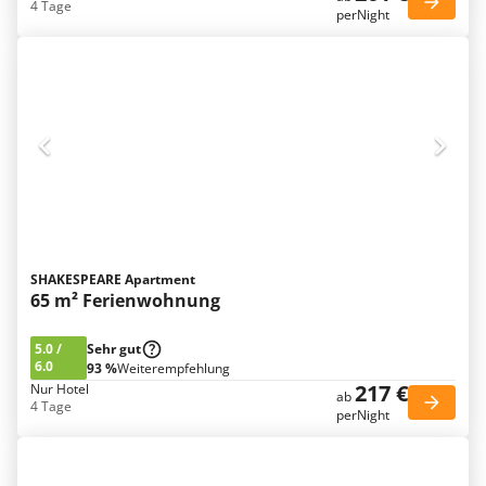
4 Tage
perNight
SHAKESPEARE Apartment
65 m² Ferienwohnung
5.0
/
Sehr gut
6.0
93 %
Weiterempfehlung
217 €
Nur Hotel
ab
4 Tage
perNight