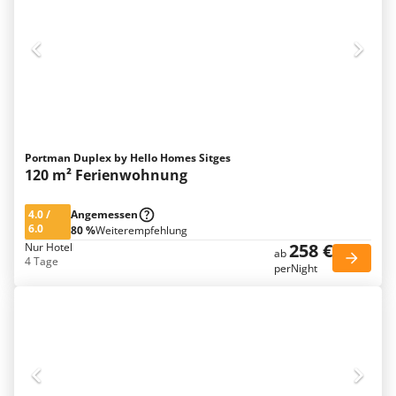
Portman Duplex by Hello Homes Sitges
120 m² Ferienwohnung
4.0
/
Angemessen
6.0
80 %
Weiterempfehlung
258 €
Nur Hotel
ab
4 Tage
perNight