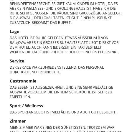
BEHINDERTENGERECHT. ES GIBT KAUM KINDER IM HOTEL, DA ES
ABER EIN WELLNESS- UND ERHOLUNGSHAUS IST, HABE ICH DIE
RUHE SEHR GENOSSEN. DIE RÄUME SIND GROSSZÜGIG ANGELEGT.
DIE AUSWAHL DER LOKALITÄTEN IST GUT. EINEN PLUSPUNKT
ZUSÄTZLICH BEKOMMT DAS BUFFET.
Lage
DAS HOTEL IST RUHIG GELEGEN. ETWAS AUSSERHALB VON
BALçOVA. ABER EIN GROSSER BUSHALTEPLATZ LIEGT DIREKT VOR
DEM HOTEL. AUCH KANN JEDERZEIT EIN TAXI BESTELLT
WERDEN.DIE LAGE UND RUHE DES HOTELS SIND EIN PLUSPUNKT.
Service
DER SERVICE WAR ZUFRIEDENSTELLEND. DAS PERSONAL
DURCHGEHEND FREUNDLICH.
Gastronomie
DAS ESSEN IST AUSGEZEICHNET. UND EINE SEHR VIELFÄLTIGE
AUSWAHL.VOR ALLEM DIE EINHEIMISCHE KÜCHE IST SEHR ZU
EMPFEHLEN.
Sport / Wellness
DAS SPORTANGEBOT IST VIELFÄLTIG UND AUCH GUT BESUCHT.
Zimmer
MEIN ZIMMER WAR EINES DER GÜNSTIGSTEN. TROTZDEM WAR