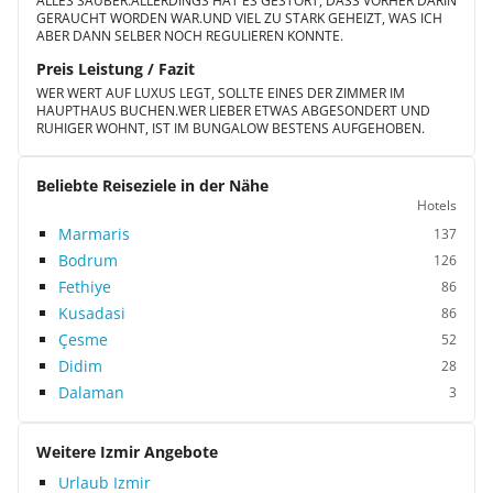
ALLES SAUBER.ALLERDINGS HAT ES GESTÖRT, DASS VORHER DARIN
GERAUCHT WORDEN WAR.UND VIEL ZU STARK GEHEIZT, WAS ICH
ABER DANN SELBER NOCH REGULIEREN KONNTE.
Preis Leistung / Fazit
WER WERT AUF LUXUS LEGT, SOLLTE EINES DER ZIMMER IM
HAUPTHAUS BUCHEN.WER LIEBER ETWAS ABGESONDERT UND
RUHIGER WOHNT, IST IM BUNGALOW BESTENS AUFGEHOBEN.
Beliebte Reiseziele in der Nähe
Hotels
Marmaris
137
Bodrum
126
Fethiye
86
Kusadasi
86
Çesme
52
Didim
28
Dalaman
3
Weitere Izmir Angebote
Urlaub Izmir