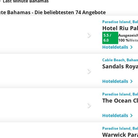
Last Minute Bahamas
te Bahamas - Die beliebtesten 74 Angebote
Paradise Island, B
Hotel Riu Pa
5.5
/
Ausgezeic
6.0
100 %
Weit
Hoteldetails
Cable Beach, Baha
Sandals Roy
Hoteldetails
Paradise Island, B
The Ocean C
Hoteldetails
Paradise Island, B
Warwick Para