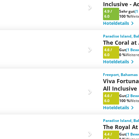
Inclusive - A
4.9
/
Sehr gut
(1
6.0
100 %
Weit
Hoteldetails
Paradise Island, B
The Coral at 
4.6
/
Gut
(1 Bew
6.0
0 %
Weiter
Hoteldetails
Freeport, Bahamas
Viva Fortun
All Inclusive
4.6
/
Gut
(2 Bew
6.0
100 %
Weit
Hoteldetails
Paradise Island, B
The Royal At
4.4
/
Gut
(1 Bew