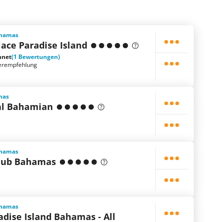
ahamas
lace Paradise Island
hnet
(1 Bewertungen)
erempfehlung
mas
al Bahamian
ahamas
lub Bahamas
ahamas
dise Island Bahamas - All