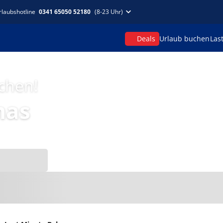
rlaubshotline
0341 65050 52180
(8-23 Uhr)
Deals
Urlaub buchen
Las
uchen!
mas