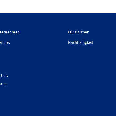
nternehmen
Für Partner
er uns
Nachhaltigkeit
chutz
ssum