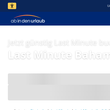
U
Jetzt günstig Last Minute b
Last Minute Baha