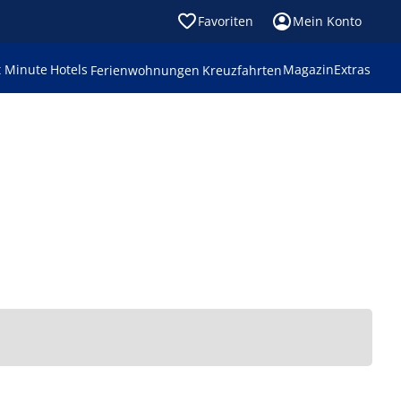
Favoriten
Mein Konto
t Minute
Hotels
Magazin
Extras
Ferienwohnungen
Kreuzfahrten