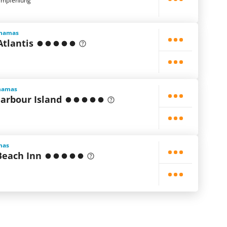
empfehlung
ahamas
Atlantis
ahamas
arbour Island
mas
Beach Inn