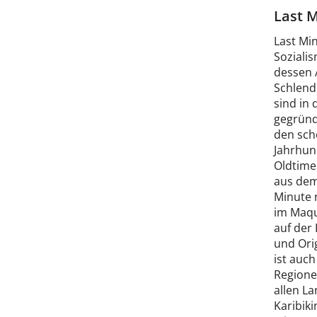
Last M
Last Mi
Soziali
dessen A
Schlend
sind in 
gegründ
den sch
Jahrhund
Oldtimer
aus dem
Minute 
im Maqu
auf der 
und Orig
ist auch
Regione
allen La
Karibik