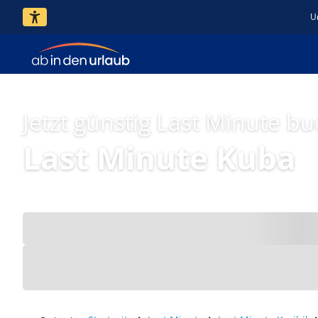
U
Jetzt günstig Last Minute b
Last Minute Kuba