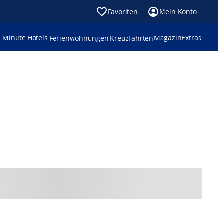
Favoriten
Mein Konto
t Minute
Hotels
Magazin
Extras
Ferienwohnungen
Kreuzfahrten