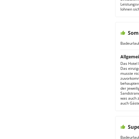
Leistungsv
lohnen sich
Somm
Badeurlau
Allgemei
Das Hotel 
Das einzig
musste nic
zuvorkomme
behaupten k
der jeweil
Sandstrand 
was auch z
auch Gäste
Supe
Badeurlau