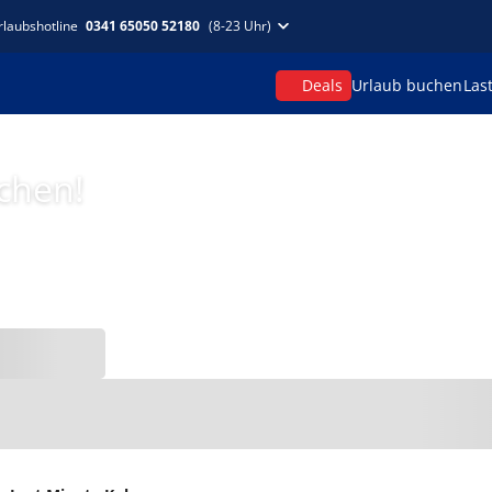
rlaubshotline
0341 65050 52180
(8-23 Uhr)
Deals
Urlaub buchen
Las
uchen!