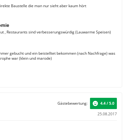
rekte Baustelle die man nur sieht aber kaum hört
omie
gut , Restaurants sind verbesserungswürdig (Lauwarme Speisen)
mmer gebucht und ein beistelltet bekommen (nach Nachfrage) was
trophe war (klein und marode)
Gästebewertung:
4.4 / 5.0
25.08.2017