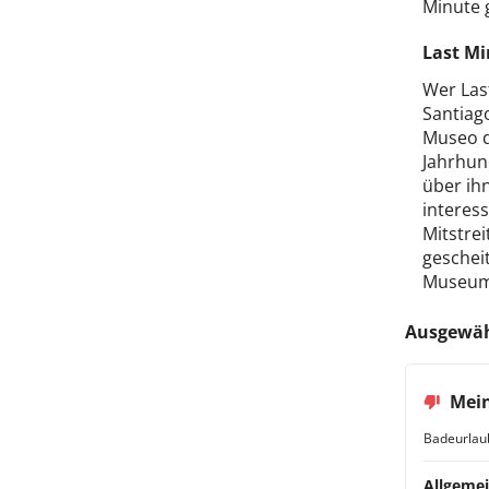
Minute 
Last Mi
Wer Las
Santiag
Museo d
Jahrhun
über ihn
interess
Mitstre
geschei
Museum 
Ausgewäh
Mein
Badeurlau
Allgemei