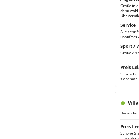
Große in d
dann wohl 
Uhr Verpf
Service
Alle sehr 
unaufmer
Sport / 
Große Anl
Preis Lei
Sehr schöne
sieht man
Vill
Badeurlau
Preis Lei
Schöne Sta
Einkaufsmö