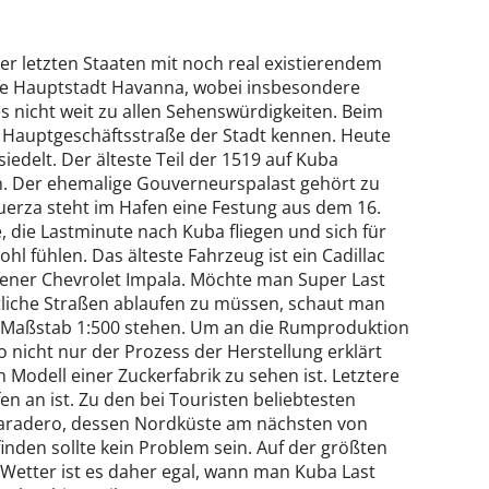
 letzten Staaten mit noch real existierendem
 die Hauptstadt Havanna, wobei insbesondere
es nicht weit zu allen Sehenswürdigkeiten. Beim
ge Hauptgeschäftsstraße der Stadt kennen. Heute
edelt. Der älteste Teil der 1519 auf Kuba
n. Der ehemalige Gouverneurspalast gehört zu
Fuerza steht im Hafen eine Festung aus dem 16.
, die Lastminute nach Kuba fliegen und sich für
l fühlen. Das älteste Fahrzeug ist ein Cadillac
rener Chevrolet Impala. Möchte man Super Last
tliche Straßen ablaufen zu müssen, schaut man
m Maßstab 1:500 stehen. Um an die Rumproduktion
o nicht nur der Prozess der Herstellung erklärt
 Modell einer Zuckerfabrik zu sehen ist. Letztere
en an ist. Zu den bei Touristen beliebtesten
 Varadero, dessen Nordküste am nächsten von
 finden sollte kein Problem sein. Auf der größten
Wetter ist es daher egal, wann man Kuba Last