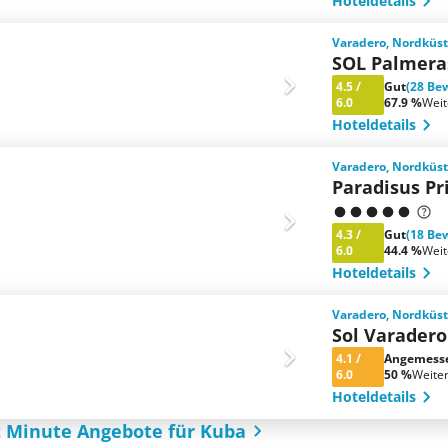
Hoteldetails
Varadero, Nordküst
SOL Palmera
4.5
/
Gut
(28 Be
6.0
67.9 %
Wei
Hoteldetails
Varadero, Nordküst
Paradisus Pr
4.3
/
Gut
(18 Be
6.0
44.4 %
Wei
Hoteldetails
Varadero, Nordküst
Sol Varader
4.1
/
Angemess
6.0
50 %
Weite
Hoteldetails
t Minute Angebote für Kuba