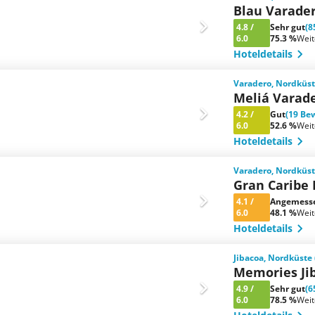
Blau Varade
4.8
/
Sehr gut
(8
6.0
75.3 %
Wei
Hoteldetails
Varadero, Nordküst
Meliá Varad
4.2
/
Gut
(19 Be
6.0
52.6 %
Wei
Hoteldetails
Varadero, Nordküst
Gran Caribe
4.1
/
Angemess
6.0
48.1 %
Wei
Hoteldetails
Jibacoa, Nordküste
Memories Ji
4.9
/
Sehr gut
(6
6.0
78.5 %
Wei