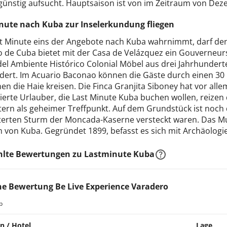
günstig aufsucht. Hauptsaison ist von im Zeitraum von Deze
nute nach Kuba zur Inselerkundung fliegen
t Minute eins der Angebote nach Kuba wahrnimmt, darf den 
o de Cuba bietet mit der Casa de Velázquez ein Gouverneur
el Ambiente Histórico Colonial Möbel aus drei Jahrhunderte
dert. Im Acuario Baconao können die Gäste durch einen 30 
en die Haie kreisen. Die Finca Granjita Siboney hat vor alle
ierte Urlauber, die Last Minute Kuba buchen wollen, reizen 
itern als geheimer Treffpunkt. Auf dem Grundstück ist noc
terten Sturm der Moncada-Kaserne versteckt waren. Das Muse
von Kuba. Gegründet 1899, befasst es sich mit Archäologie
lte Bewertungen zu Lastminute Kuba
e Bewertung Be Live Experience Varadero
b
n / Hotel
Lage