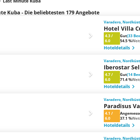
Last Minute Kuba
te Kuba - Die beliebtesten 179 Angebote
Varadero, Nordküst
Hotel Villa 
4.3
/
Gut
(33 Be
6.0
54.5 %
Wei
Hoteldetails
Varadero, Nordküst
Iberostar Se
4.7
/
Gut
(14 Be
6.0
71.4 %
Wei
Hoteldetails
Varadero, Nordküst
Paradisus Va
4.1
/
Angemess
6.0
37.1 %
Wei
Hoteldetails
Varadero, Nordküst