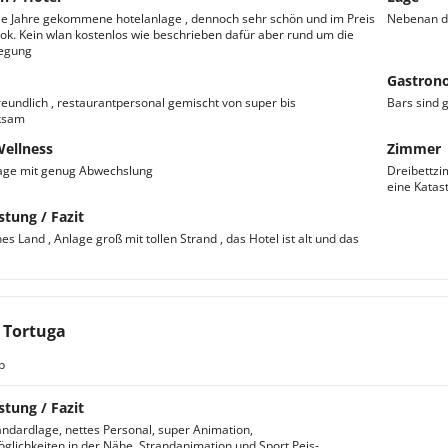
ie Jahre gekommene hotelanlage , dennoch sehr schön und im Preis
Nebenan di
ok. Kein wlan kostenlos wie beschrieben dafür aber rund um die
legung
Gastron
freundlich , restaurantpersonal gemischt von super bis
Bars sind 
ksam
Wellness
Zimmer
age mit genug Abwechslung
Dreibettzi
eine Katas
stung / Fazit
s Land , Anlage groß mit tollen Strand , das Hotel ist alt und das
a Tortuga
b
stung / Fazit
ndardlage, nettes Personal, super Animation,
glichkeiten in der Nähe, Strandanimation und Sport Peis-