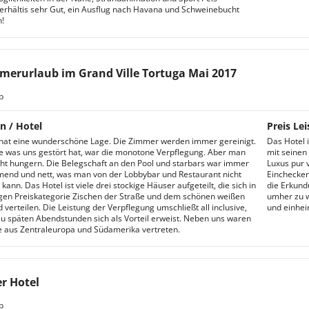
erhältis sehr Gut, ein Ausflug nach Havana und Schweinebucht
!
erurlaub im Grand Ville Tortuga Mai 2017
b
n / Hotel
Preis Lei
hat eine wunderschöne Lage. Die Zimmer werden immer gereinigt.
Das Hotel i
e was uns gestört hat, war die monotone Verpflegung. Aber man
mit seinen
ht hungern. Die Belegschaft an den Pool und starbars war immer
Luxus pur v
nd und nett, was man von der Lobbybar und Restaurant nicht
Einchecken
ann. Das Hotel ist viele drei stockige Häuser aufgeteilt, die sich in
die Erkundu
igen Preiskategorie Zischen der Straße und dem schönen weißen
umher zu 
verteilen. Die Leistung der Verpflegung umschließt all inclusive,
und einhei
u späten Abendstunden sich als Vorteil erweist. Neben uns waren
 aus Zentraleuropa und Südamerika vertreten.
r Hotel
b