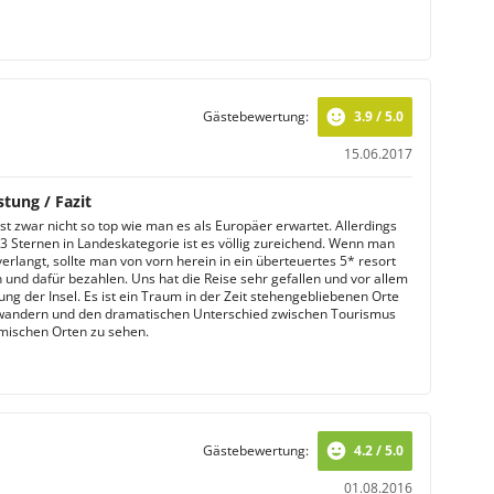
Gästebewertung:
3.9 / 5.0
15.06.2017
stung / Fazit
st zwar nicht so top wie man es als Europäer erwartet. Allerdings
 3 Sternen in Landeskategorie ist es völlig zureichend. Wenn man
erlangt, sollte man von vorn herein in ein überteuertes 5* resort
 und dafür bezahlen. Uns hat die Reise sehr gefallen und vor allem
ng der Insel. Es ist ein Traum in der Zeit stehengebliebenen Orte
wandern und den dramatischen Unterschied zwischen Tourismus
mischen Orten zu sehen.
Gästebewertung:
4.2 / 5.0
01.08.2016