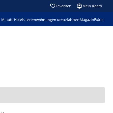
Favoriten
Mein Konto
t Minute
Hotels
Magazin
Extras
Ferienwohnungen
Kreuzfahrten