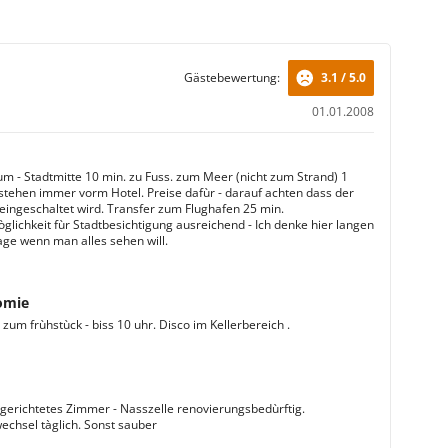
Gästebewertung:
3.1 / 5.0
01.01.2008
m - Stadtmitte 10 min. zu Fuss. zum Meer (nicht zum Strand) 1
 stehen immer vorm Hotel. Preise dafùr - darauf achten dass der
eingeschaltet wird. Transfer zum Flughafen 25 min.
glichkeit fùr Stadtbesichtigung ausreichend - Ich denke hier langen
age wenn man alles sehen will.
omie
zum frùhstùck - biss 10 uhr. Disco im Kellerbereich .
ngerichtetes Zimmer - Nasszelle renovierungsbedùrftig.
chsel tàglich. Sonst sauber