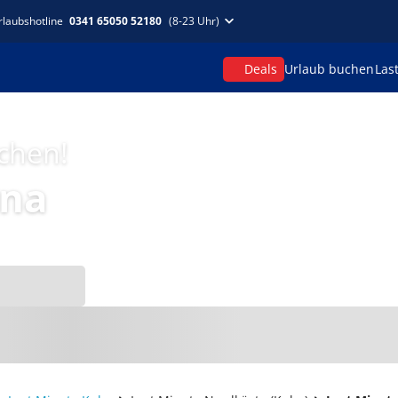
rlaubshotline
0341 65050 52180
(8-23 Uhr)
Deals
Urlaub buchen
Las
uchen!
nna