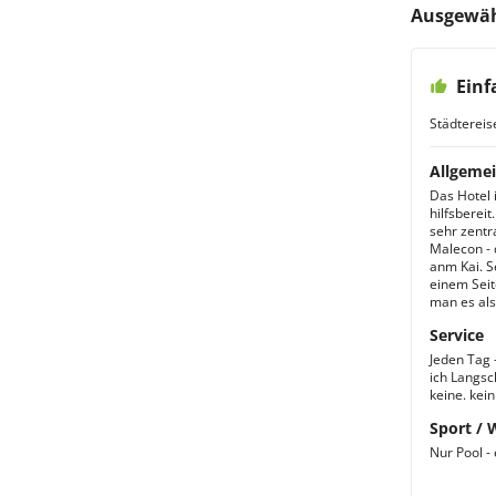
Ausgewäh
Einf
Städtereis
Allgemei
Das Hotel 
hilfsberei
sehr zentr
Malecon - 
anm Kai. S
einem Seit
man es als
Service
Jeden Tag 
ich Langsc
keine. kein
Sport / 
Nur Pool - 