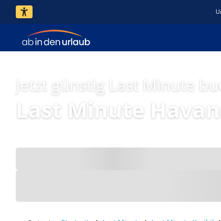
U
Jetzt günstig Last Minute b
Last Minute Hava