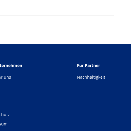
nternehmen
Für Partner
er uns
Nachhaltigkeit
chutz
ssum