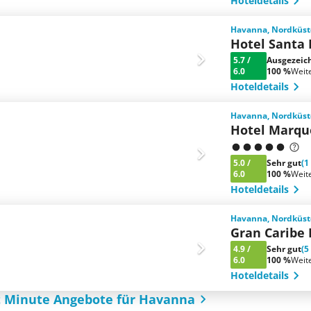
Hoteldetails
Havanna, Nordküst
Hotel Santa 
5.7
/
Ausgezeic
6.0
100 %
Weit
Hoteldetails
Havanna, Nordküst
Hotel Marqu
5.0
/
Sehr gut
(1
6.0
100 %
Weit
Hoteldetails
Havanna, Nordküst
Gran Caribe 
4.9
/
Sehr gut
(5
6.0
100 %
Weit
Hoteldetails
t Minute Angebote für Havanna