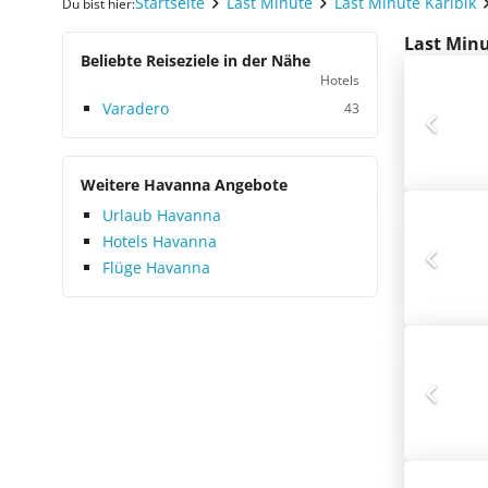
Startseite
Last Minute
Last Minute Karibik
Du bist hier:
Last Minu
Beliebte Reiseziele in der Nähe
Hotels
Varadero
43
Weitere Havanna Angebote
Urlaub Havanna
Hotels Havanna
Flüge Havanna