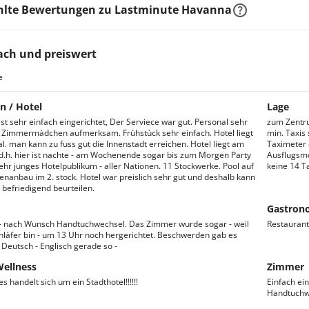
lte Bewertungen zu Lastminute Havanna
ach und preiswert
e
n / Hotel
Lage
ist sehr einfach eingerichtet, Der Serviece war gut. Personal sehr
zum Zentru
t. Zimmermàdchen aufmerksam. Frùhstùck sehr einfach. Hotel liegt
min. Taxis
al. man kann zu fuss gut die Innenstadt erreichen. Hotel liegt am
Taximeter 
d.h. hier ist nachte - am Wochenende sogar bis zum Morgen Party
Ausflugsmò
ehr junges Hotelpublikum - aller Nationen. 11 Stockwerke. Pool auf
keine 14 T
enanbau im 2. stock. Hotel war preislich sehr gut und deshalb kann
 befriedigend beurteilen.
Gastron
- nach Wunsch Handtuchwechsel. Das Zimmer wurde sogar - weil
Restaurant 
hlàfer bin - um 13 Uhr noch hergerichtet. Beschwerden gab es
 Deutsch - Englisch gerade so -
Wellness
Zimmer
es handelt sich um ein Stadthotel!!!!!!
Einfach ei
Handtuchwe