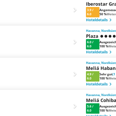
Iberostar Gr
3.9
/
Angemess
6.0
50 %
Weite
Hoteldetails
Havanna, Nordküst
Plaza
6.0
/
Ausgezeic
6.0
100 %
Weit
Hoteldetails
Havanna, Nordküst
Meliá Haban
4.9
/
Sehr gut
(1
6.0
100 %
Weit
Hoteldetails
Havanna, Nordküst
Meliá Cohib
5.6
/
Ausgezeic
6.0
100 %
Weit