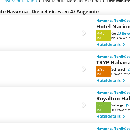
Last Minute Kuba
Last Minute Nordküste (Kuba)
Last Minut
te Havanna - Die beliebtesten 47 Angebote
Havanna, Nordküst
Hotel Nacio
4.4
/
Gut
(3 Bew
6.0
66.7 %
Wei
Hoteldetails
Havanna, Nordküst
TRYP Habana
2.9
/
Schwach
(
6.0
0 %
Weiter
Hoteldetails
Havanna, Nordküst
Royalton Ha
5.3
/
Sehr gut
(5
6.0
100 %
Weit
Hoteldetails
Havanna, Nordküst