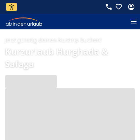
Jetzt günstig deinen Kurztrip buchen!
Kurzurlaub Hurghada &
Safaga