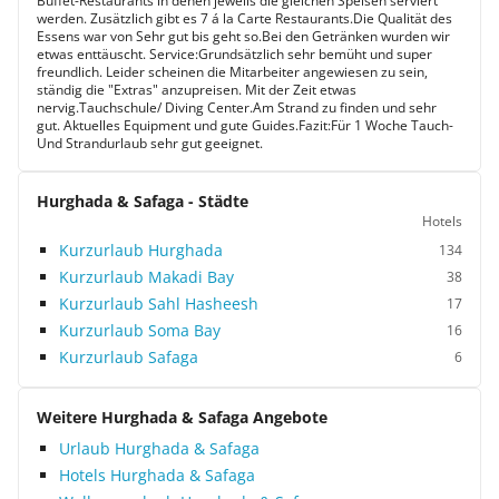
Buffet-Restaurants in denen jeweils die gleichen Speisen serviert
werden. Zusätzlich gibt es 7 á la Carte Restaurants.Die Qualität des
Essens war von Sehr gut bis geht so.Bei den Getränken wurden wir
etwas enttäuscht. Service:Grundsätzlich sehr bemüht und super
freundlich. Leider scheinen die Mitarbeiter angewiesen zu sein,
ständig die "Extras" anzupreisen. Mit der Zeit etwas
nervig.Tauchschule/ Diving Center.Am Strand zu finden und sehr
gut. Aktuelles Equipment und gute Guides.Fazit:Für 1 Woche Tauch-
Und Strandurlaub sehr gut geeignet.
Hurghada & Safaga - Städte
Hotels
Kurzurlaub Hurghada
134
Kurzurlaub Makadi Bay
38
Kurzurlaub Sahl Hasheesh
17
Kurzurlaub Soma Bay
16
Kurzurlaub Safaga
6
Weitere Hurghada & Safaga Angebote
Urlaub Hurghada & Safaga
Hotels Hurghada & Safaga