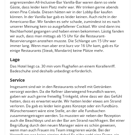
angrenzenden All-Inclusive-Bar Vanilla-Bar waren dann so viele
Gäste, dass leider kein Platz mehr war. Wir trinken gerne abends
einen Pina Colada. Diesen hätten wir in der Lobby-Bar kaufen
können. In der Vanilla bar gab es leider keinen. Auch nicht in der
Americano-Bar. Wir fanden es sehr schade, zumindest ist es nach
unserer Meinung kein so ausgefallener Cocktail. Wir sind dann ins
Nachbarhotel gegangen und haben einen bekommen. Lästig fanden
wir auch, dass man mittags ab 15 Uhr für die Restaurant-
Reservierungen anstehen musste. Die Schlange um 15 Uhr war
immer lang. Wenn man aber erst kurz vor 16 Uhr kam, gab es für
einige Restaurants (Steak, Mandarin) keine Plätze mehr.
Lage
Das Hotel liegt ca. 30 min vom Flughafen an einem Korallenriff.
Badeschuhe sind deshalb unbedingt erforderlich.
Service
Insgesamt sind wir in den Restaurants schnell mit Getränken
versorgt worden. Da die Kellner überwiegend freundlich waren,
gaben wir auch gerne freiwillig Trinkgeld, ohne dass wir das Gefühl
hatten, dass es erwartet wurde. Wir hatten leider etwas am Strand
verloren. Da gab es leider kein gutes Konzept oder ein Fundbüro.
Wünschenswert wäre eine Stelle, an der alle Fundsachen
zusammengetragen werden. So mussten wir neben der Rezeption
auch die Beachboys und an der Bar am Strand nachfragen. Bei einer
Begrüßung durch den neuen Manager wäre es schön gewesen,
wenn man auch Frauen ins Team integrieren würde. Bei der
Vorstellung war keine einzige dabei! Es gäbe wohl eine Dame, sie