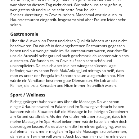
war aber an diesem Tag nicht dabei. Wir haben uns sehr gefreut,
wenigstens ab und zu eine sehr nette Frau bei der
Speisezubereitung im Cove zu sehen. Manchmal war sie auch im
Hauptrestaurant eingeteilt. Insgesamt sind aber Frauen leider sehr
selten.
Gastronomie
Über die Auswahl an Essen und deren Qualität können wir uns nicht
beschweren. Da wir oft in den angebotenen Restaurants gegessen
haben und nur wenige male im Hauptrestaurant waren, war dort für
uns die Auswahl sehr gut und auch geschmacklich konnten wir nichts
aussetzen. Wir fanden es im Cove zu Essen sehr schön und
unkompliziert. Da es sich aber in einer windgeschützten Lage
befindet, war es schon Ende Mai/Anfang Juni mittags so heiß, dass
man es unter der Pergola im Schatten kaum ausgehalten hat. Hier
würde ein Ventilator bestimmt gute Dienste tun. Ein Lob an die
Kellner, die trotz Ramadan und Hitze immer freundlich waren.
Sport / Wellness
Richtig geärgert haben wir uns über die Massage. Da wir schon
einige Urlaube sowohl im Palace und im Sunwing verbracht haben
kannten wir die Situation daß die Massage in hellhörigen Containern
am Strand stattfinden. Als der Verkäufer mir aber zusagte, dass ich
meine Massage im Spa Hotel bekommen würde habe ich mich doch
überzeugen lassen. Als es aber um die Terminvergabe ging, war es
auf einmal nicht mehr möglich im Spa die Massagen zu bekommen,
da hier alle Termine voll wären. Auch bot man mir nur Termine von