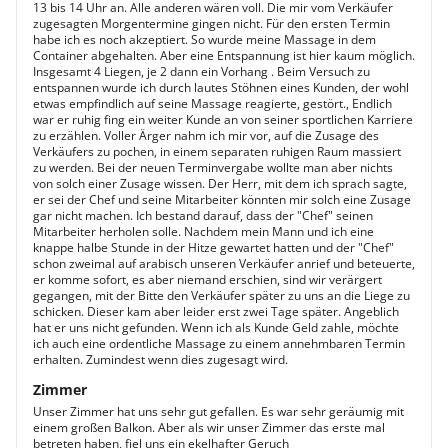
13 bis 14 Uhr an. Alle anderen wären voll. Die mir vom Verkäufer
zugesagten Morgentermine gingen nicht. Für den ersten Termin
habe ich es noch akzeptiert. So wurde meine Massage in dem
Container abgehalten. Aber eine Entspannung ist hier kaum möglich.
Insgesamt 4 Liegen, je 2 dann ein Vorhang . Beim Versuch zu
entspannen wurde ich durch lautes Stöhnen eines Kunden, der wohl
etwas empfindlich auf seine Massage reagierte, gestört., Endlich
war er ruhig fing ein weiter Kunde an von seiner sportlichen Karriere
zu erzählen. Voller Ärger nahm ich mir vor, auf die Zusage des
Verkäufers zu pochen, in einem separaten ruhigen Raum massiert
zu werden. Bei der neuen Terminvergabe wollte man aber nichts
von solch einer Zusage wissen. Der Herr, mit dem ich sprach sagte,
er sei der Chef und seine Mitarbeiter könnten mir solch eine Zusage
gar nicht machen. Ich bestand darauf, dass der "Chef" seinen
Mitarbeiter herholen solle. Nachdem mein Mann und ich eine
knappe halbe Stunde in der Hitze gewartet hatten und der "Chef"
schon zweimal auf arabisch unseren Verkäufer anrief und beteuerte,
er komme sofort, es aber niemand erschien, sind wir verärgert
gegangen, mit der Bitte den Verkäufer später zu uns an die Liege zu
schicken. Dieser kam aber leider erst zwei Tage später. Angeblich
hat er uns nicht gefunden. Wenn ich als Kunde Geld zahle, möchte
ich auch eine ordentliche Massage zu einem annehmbaren Termin
erhalten. Zumindest wenn dies zugesagt wird.
Zimmer
Unser Zimmer hat uns sehr gut gefallen. Es war sehr geräumig mit
einem großen Balkon. Aber als wir unser Zimmer das erste mal
betreten haben, fiel uns ein ekelhafter Geruch