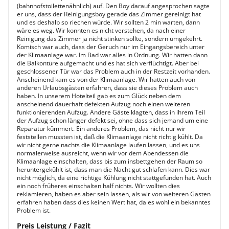
(bahnhofstoilettenähnlich) auf. Den Boy darauf angesprochen sagte
er uns, dass der Reinigungsboy gerade das Zimmer gereinigt hat
und es deshalb so riechen würde. Wir sollten 2 min warten, dann
wäre es weg. Wir konnten es nicht verstehen, da nach einer
Reinigung das Zimmer ja nicht stinken sollte, sondern umgekehrt.
Komisch war auch, dass der Geruch nur im Eingangsbereich unter
der Klimaanlage war. Im Bad war alles in Ordnung. Wir hatten dann
die Balkontüre aufgemacht und es hat sich verflüchtigt. Aber bei
geschlossener Tür war das Problem auch in der Restzeit vorhanden.
Anscheinend kam es von der Klimaanlage. Wir hatten auch von
anderen Urlaubsgästen erfahren, dass sie dieses Problem auch
haben. In unserem Hotelteil gab es zum Glück neben dem
anscheinend dauerhaft defekten Aufzug noch einen weiteren
funktionierenden Aufzug. Andere Gäste klagten, dass in ihrem Teil
der Aufzug schon länger defekt sei, ohne dass sich jemand um eine
Reparatur kümmert. Ein anderes Problem, das nicht nur wir
feststellen mussten ist, daß die Klimaanlage nicht richtig kühlt. Da
wir nicht gerne nachts die Klimaanlage laufen lassen, und es uns
normalerweise ausreicht, wenn wir vor dem Abendessen die
Klimaanlage einschalten, dass bis zum insbettgehen der Raum so
heruntergekühlt ist, dass man die Nacht gut schlafen kann. Dies war
nicht möglich, da eine richtige Kühlung nicht stattgefunden hat. Auch
ein noch früheres einschalten half nichts. Wir wollten dies
reklamieren, haben es aber sein lassen, als wir von weiteren Gästen
erfahren haben dass dies keinen Wert hat, da es wohl ein bekanntes
Problem ist.
Preis Leistung / Fazit