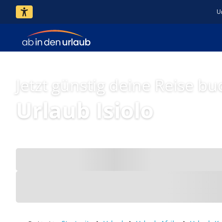
U
Jetzt günstig deine Reise bu
Urlaub Isiolo