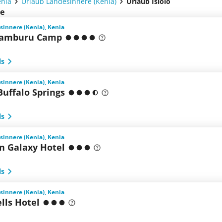
enia
Urlaub Landesinnere (Kenia)
Urlaub Isiolo
te
esinnere (Kenia), Kenia
Samburu Camp
ls
esinnere (Kenia), Kenia
uffalo Springs
ls
esinnere (Kenia), Kenia
n Galaxy Hotel
ls
esinnere (Kenia), Kenia
ells Hotel