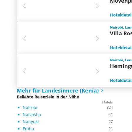
Mövenpi
Hoteldetai
Nairobi, Lan
Villa R
Hoteldetai
Nairobi, Lan
Hemingw
Hoteldetai
Mehr für Landesinnere (Kenia)
Beliebte Reiseziele in der Nähe
Hotels
Nairobi
324
Naivasha
41
Nanyuki
27
Embu
21