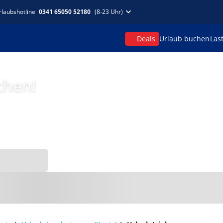
rlaubshotline
0341 65050 52180
(8-23 Uhr)
Deals
Urlaub buchen
Las
chen!