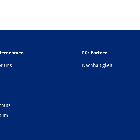
nternehmen
Für Partner
er uns
Nachhaltigkeit
chutz
ssum