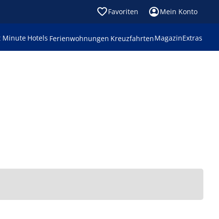
Favoriten
Mein Konto
t Minute
Hotels
Magazin
Extras
Ferienwohnungen
Kreuzfahrten