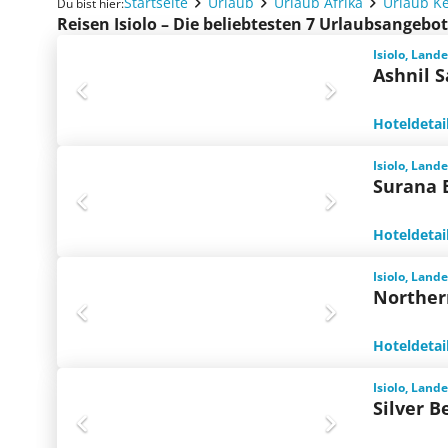
Startseite
Urlaub
Urlaub Afrika
Urlaub K
Du bist hier:
Reisen Isiolo – Die beliebtesten 7 Urlaubsangebo
Isiolo, Land
Ashnil 
Hoteldetai
Isiolo, Land
Surana B
Hoteldetai
Isiolo, Land
Norther
Hoteldetai
Isiolo, Land
Silver B