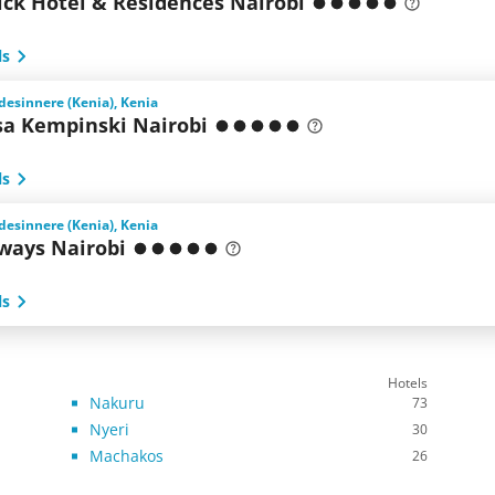
ck Hotel & Residences Nairobi
ls
desinnere (Kenia), Kenia
osa Kempinski Nairobi
ls
desinnere (Kenia), Kenia
ays Nairobi
ls
Hotels
Nakuru
73
Nyeri
30
Machakos
26