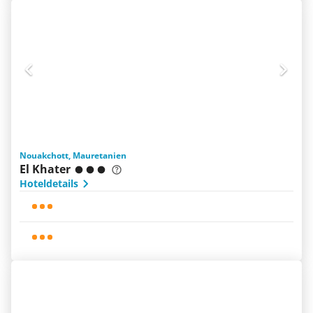
Nouakchott, Mauretanien
El Khater
Hoteldetails