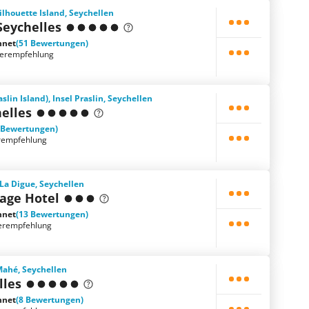
Silhouette Island, Seychellen
Seychelles
hnet
(51 Bewertungen)
terempfehlung
lin Island), Insel Praslin, Seychellen
helles
 Bewertungen)
rempfehlung
 La Digue, Seychellen
lage Hotel
hnet
(13 Bewertungen)
erempfehlung
 Mahé, Seychellen
lles
hnet
(8 Bewertungen)