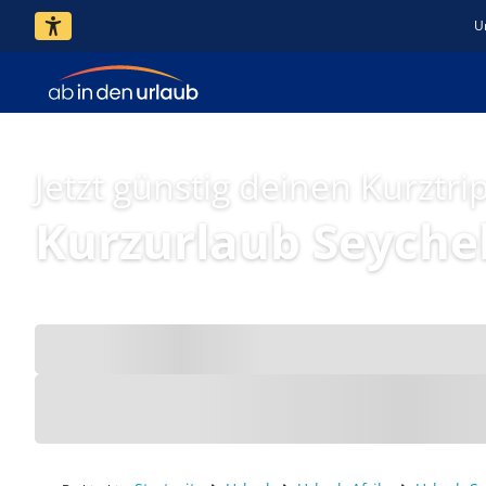
U
Jetzt günstig deinen Kurztri
Kurzurlaub Seyche