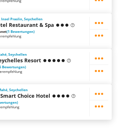
erempfehlung
 Insel Praslin, Seychellen
tel Restaurant & Spa
hnet
(1 Bewertungen)
erempfehlung
Mahé, Seychellen
eychelles Resort
6 Bewertungen)
terempfehlung
 Mahé, Seychellen
 Smart Choice Hotel
wertungen)
rempfehlung