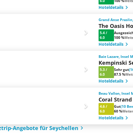
6.0
100 %
Weit
Hoteldetails
Grand Anse Praslin,
The Oasis Ho
5.4
/
Ausgezeic
6.0
100 %
Weit
Hoteldetails
Baie Lazare, Insel 
Kempinski S
5.3
/
Sehr gut
(1
6.0
87.5 %
Wei
Hoteldetails
Beau Vallon, Insel
Coral Strand
4.6
/
Gut
(10 Be
6.0
60 %
Weite
Hoteldetails
ztrip-Angebote für Seychellen