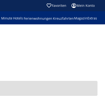
Favoriten
Mein Konto
t Minute
Hotels
Magazin
Extras
Ferienwohnungen
Kreuzfahrten