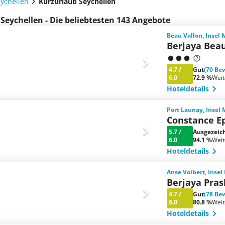
ychellen
Kurzurlaub Seychellen
 Seychellen - Die beliebtesten 143 Angebote
Beau Vallon, Insel
Berjaya Beau
4.7
/
Gut
(70 Be
6.0
72.9 %
Wei
Hoteldetails
Port Launay, Insel
Constance E
5.7
/
Ausgezeic
6.0
94.1 %
Wei
Hoteldetails
Anse Volbert, Insel
Berjaya Pras
4.7
/
Gut
(78 Be
6.0
80.8 %
Wei
Hoteldetails