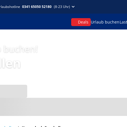
rlaubshotline
0341 65050 52180
(8-23 Uhr)
Deals
Urlaub buchen
Las
p buchen!
llen