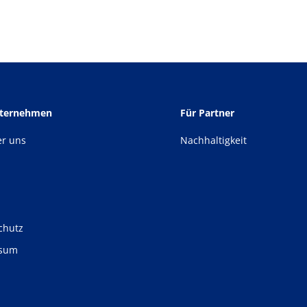
nternehmen
Für Partner
er uns
Nachhaltigkeit
chutz
ssum