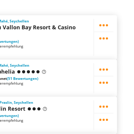
 Mahé, Seychellen
 Vallon Bay Resort & Casino
wertungen)
terempfehlung
 Mahé, Seychellen
phelia
hnet
(51 Bewertungen)
terempfehlung
 Praslin, Seychellen
lin Resort
wertungen)
terempfehlung