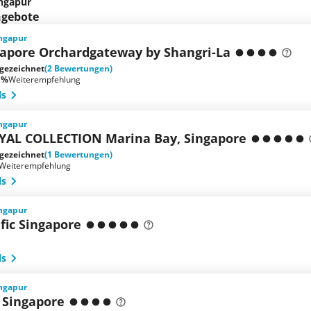
ingapur
ngebote
ingapur
gapore Orchardgateway by Shangri-La
gezeichnet
(2 Bewertungen)
 %
Weiterempfehlung
ls
ingapur
AL COLLECTION Marina Bay, Singapore
gezeichnet
(1 Bewertungen)
Weiterempfehlung
ls
ingapur
fic Singapore
ls
ingapur
 Singapore