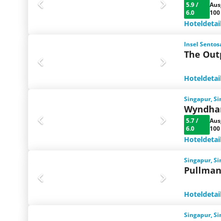
5.9
/
Aus
6.0
100
Hoteldetai
Insel Sentos
The Out
Hoteldetai
Singapur, S
Wyndham
5.7
/
Aus
6.0
100
Hoteldetai
Singapur, S
Pullman 
Hoteldetai
Singapur, S