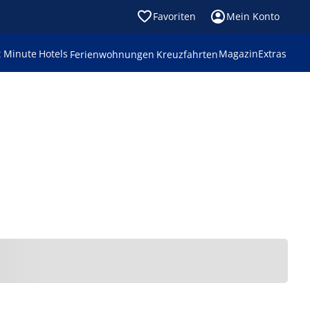
Favoriten
Mein Konto
t Minute
Hotels
Magazin
Extras
Ferienwohnungen
Kreuzfahrten