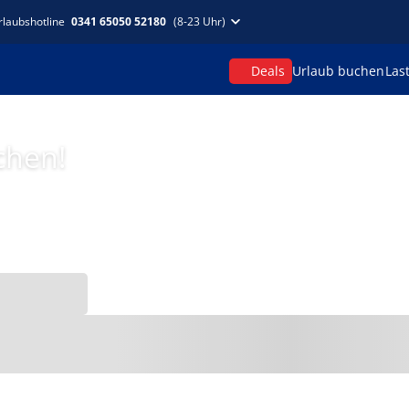
rlaubshotline
0341 65050 52180
(8-23 Uhr)
Deals
Urlaub buchen
Las
chen!