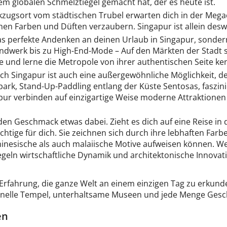
em globalen Schmelztiegel gemacht hat, der es heute ist.
ugsort vom städtischen Trubel erwarten dich in der Megac
chen Farben und Düften verzaubern. Singapur ist allein des
das perfekte Andenken an deinen Urlaub in Singapur, sonder
Handwerk bis zu High-End-Mode – Auf den Märkten der Stadt
e und lerne die Metropole von ihrer authentischen Seite ke
ch Singapur ist auch eine außergewöhnliche Möglichkeit, d
tpark, Stand-Up-Paddling entlang der Küste Sentosas, fasz
pur verbinden auf einzigartige Weise moderne Attraktionen 
eden Geschmack etwas dabei. Zieht es dich auf eine Reise in 
chtige für dich. Sie zeichnen sich durch ihre lebhaften Fa
hinesische als auch malaiische Motive aufweisen können. Wer
egeln wirtschaftliche Dynamik und architektonische Innova
Erfahrung, die ganze Welt an einem einzigen Tag zu erkunde
tionelle Tempel, unterhaltsame Museen und jede Menge Gesc
en