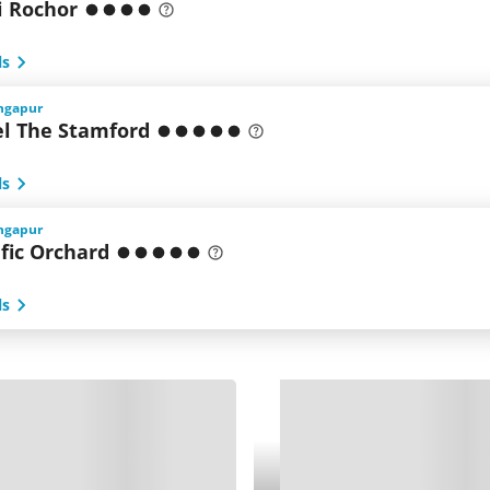
i Rochor
ls
ingapur
el The Stamford
ls
ingapur
fic Orchard
ls