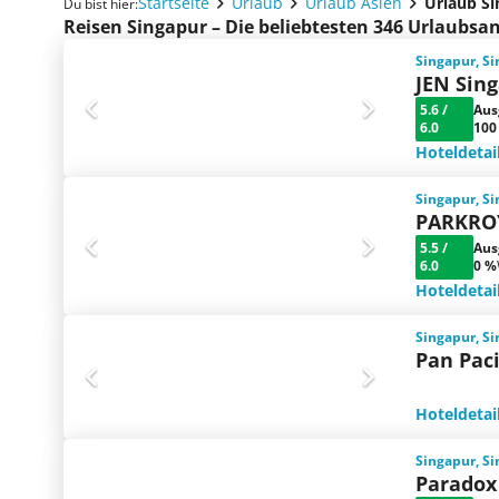
Startseite
Urlaub
Urlaub Asien
Urlaub S
Du bist hier:
Reisen Singapur – Die beliebtesten 346 Urlaubsa
Singapur, S
JEN Sin
5.6
/
Aus
6.0
100
Hoteldetai
Singapur, S
PARKROY
5.5
/
Aus
6.0
0 %
Hoteldetai
Singapur, S
Pan Paci
Hoteldetai
Singapur, S
Paradox