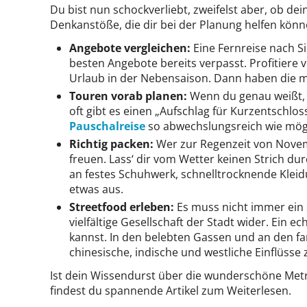
Du bist nun schockverliebt, zweifelst aber, ob de
Denkanstöße, die dir bei der Planung helfen könn
Angebote vergleichen:
Eine Fernreise nach Si
besten Angebote bereits verpasst. Profitiere 
Urlaub in der Nebensaison. Dann haben die mei
Touren vorab planen:
Wenn du genau weißt, 
oft gibt es einen „Aufschlag für Kurzentschlo
Pauschalreise
so abwechslungsreich wie mögl
Richtig packen:
Wer zur Regenzeit von Novemb
freuen. Lass‘ dir vom Wetter keinen Strich du
an festes Schuhwerk, schnelltrocknende Klei
etwas aus.
Streetfood erleben:
Es muss nicht immer ein s
vielfältige Gesellschaft der Stadt wider. Ein 
kannst. In den belebten Gassen und an den f
chinesische, indische und westliche Einflüsse 
Ist dein Wissendurst über die wunderschöne Metro
findest du spannende Artikel zum Weiterlesen.