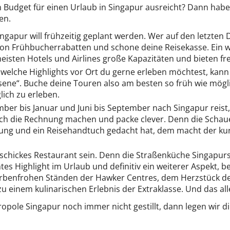
in Budget für einen Urlaub in Singapur ausreicht? Dann haben
en.
ngapur will frühzeitig geplant werden. Wer auf den letzten 
von Frühbucherrabatten und schone deine Reisekasse. Ein we
sten Hotels und Airlines große Kapazitäten und bieten frei
welche Highlights vor Ort du gerne erleben möchtest, kan
ssene“. Buche deine Touren also am besten so früh wie mögl
ich zu erleben.
er bis Januar und Juni bis September nach Singapur reist
rch die Rechnung machen und packe clever. Denn die Schauer
dung und ein Reisehandtuch gedacht hat, dem macht der k
chickes Restaurant sein. Denn die Straßenküche Singapurs i
echtes Highlight im Urlaub und definitiv ein weiterer Aspekt
arbenfrohen Ständen der Hawker Centres, dem Herzstück der
zu einem kulinarischen Erlebnis der Extraklasse. Und das all
pole Singapur noch immer nicht gestillt, dann legen wir d