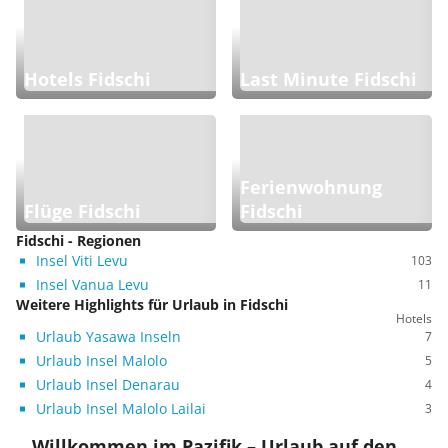
Hotels Fidschi
Last Minute Fidschi
Ferienwohnung
Flüge Fidschi
Fidschi
Fidschi - Regionen
Insel Viti Levu
103
Insel Vanua Levu
11
Weitere Highlights für Urlaub in Fidschi
Hotels
Urlaub Yasawa Inseln
7
Urlaub Insel Malolo
5
Urlaub Insel Denarau
4
Urlaub Insel Malolo Lailai
3
Willkommen im Pazifik – Urlaub auf den