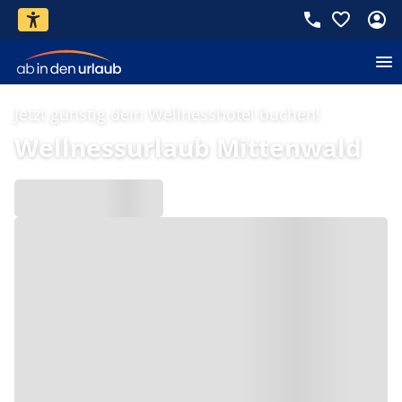
Jetzt günstig dein Wellnesshotel buchen!
Wellnessurlaub Mittenwald