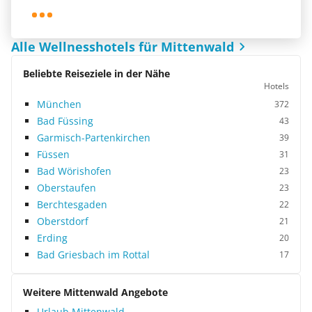
Alle Wellnesshotels für Mittenwald
Beliebte Reiseziele in der Nähe
Hotels
München
372
Bad Füssing
43
Garmisch-Partenkirchen
39
Füssen
31
Bad Wörishofen
23
Oberstaufen
23
Berchtesgaden
22
Oberstdorf
21
Erding
20
Bad Griesbach im Rottal
17
Weitere Mittenwald Angebote
Urlaub Mittenwald